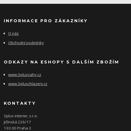
INFORMACE PRO ZÁKAZNÍKY
O nás
Obchodní podmínky
ODKAZY NA ESHOPY S DALŠÍM ZBOŽÍM
www.3plusvahy.cz
www.3pluschlazeni.cz
KONTAKTY
3plus interier, s.r.o.
Jičínská 226/17
130 00 Praha 3