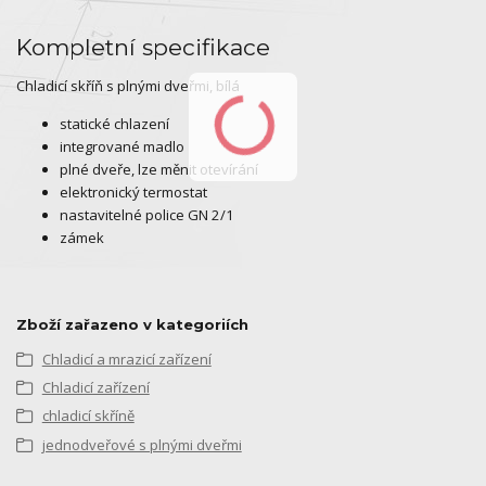
Kompletní specifikace
Chladicí skříň s plnými dveřmi, bílá
statické chlazení
integrované madlo
plné dveře, lze měnit otevírání
elektronický termostat
nastavitelné police GN 2/1
zámek
Zboží zařazeno v kategoriích
Chladicí a mrazicí zařízení
Chladicí zařízení
chladicí skříně
jednodveřové s plnými dveřmi