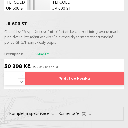
UR 600 ST
Chladicí skříň s plnými dveřmi, bílá statické chlazení integrované madlo
plné dveře, lze měnit otevírání elektronický termostat nastavitelné
police GN 2/1 zámek
celý popis
Dostupnost
Skladem
30 298 Kč
/
ks
25 040 Kč
bez DPH
Přidat do košíku
Kompletní specifikace
Komentáře
0