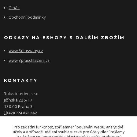
O nás
Obchodní podmínky
ODKAZY NA ESHOPY S DALŠÍM ZBOŽÍM
www.3plusvahy.cz
www.3pluschlazeni.cz
KONTAKTY
3plus interier, s.r.o.
Jičínská 226/17
130 00 Praha 3
+420 724 878 662
obchod@3plusinterier.cz
www.3plusinterier.cz
Pro základní funkčnost, zpříjemnění používání webu, analytické
účely a v případě udělení souhlasu také pro účely cílení reklamy
facebook
využíváme soubory cookies. Nastavení vlastních preferencí