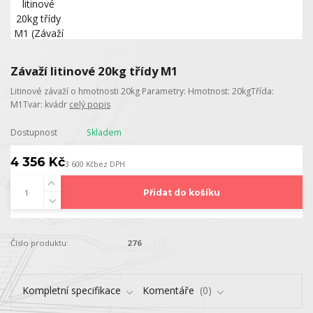
Závaží litinové 20kg třídy M1
Litinové závaží o hmotnosti 20kg Parametry: Hmotnost: 20kgTřída:
M1Tvar: kvádr
celý popis
Dostupnost
Skladem
4 356 Kč
3 600 Kč
bez DPH
Přidat do košíku
Číslo produktu:
276
Kompletní specifikace
Komentáře
0