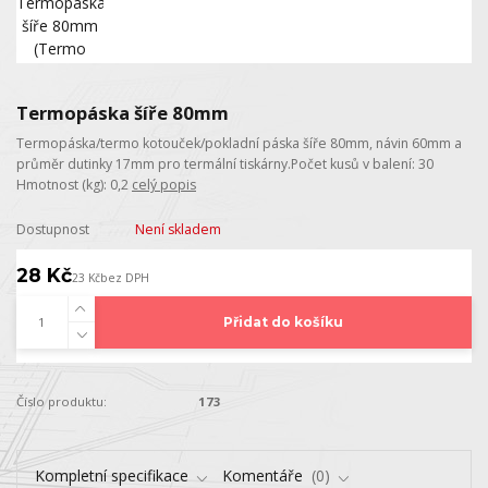
Termopáska šíře 80mm
Termopáska/termo kotouček/pokladní páska šíře 80mm, návin 60mm a
průměr dutinky 17mm pro termální tiskárny.Počet kusů v balení: 30
Hmotnost (kg): 0,2
celý popis
Dostupnost
Není skladem
28 Kč
23 Kč
bez DPH
Přidat do košíku
Číslo produktu:
173
Kompletní specifikace
Komentáře
0