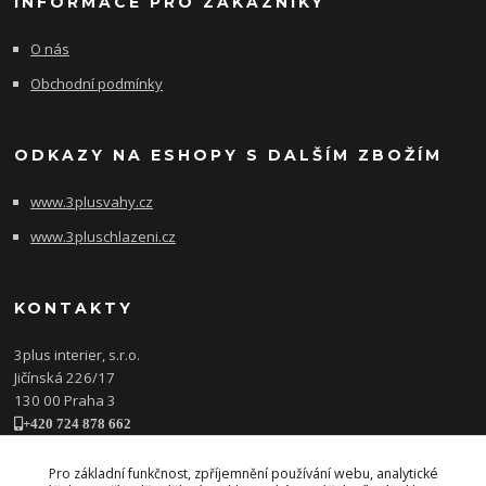
INFORMACE PRO ZÁKAZNÍKY
O nás
Obchodní podmínky
ODKAZY NA ESHOPY S DALŠÍM ZBOŽÍM
www.3plusvahy.cz
www.3pluschlazeni.cz
KONTAKTY
3plus interier, s.r.o.
Jičínská 226/17
130 00 Praha 3
+420 724 878 662
obchod@3plusinterier.cz
www.3plusinterier.cz
Pro základní funkčnost, zpříjemnění používání webu, analytické