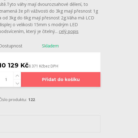
sítě.Tyto váhy mají dvourozsahové dělení, to
znamená že při váživosti do 3kg mají přesnost 1g
a od 3kg do 6kg mají přesnost 2g.Váha má LCD
displej o velikosti 15mm s modrým LED
podsvícením, který je čitelný...
celý popis
Dostupnost
Skladem
10 129 Kč
8 371 Kč
bez DPH
Přidat do košíku
Číslo produktu:
122