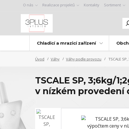
O nás
Realizace projektů
Kontakty
Sortiment
Chladicí a mrazicí zařízení
Obch
Úvod
Váhy
Váhy podle provozu
TSCALE SP, 
TSCALE SP, 3;6kg/1
v nízkém provedení 