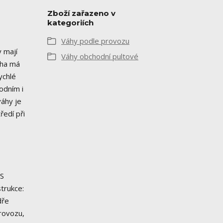
Zboží zařazeno v
kategoriích
Váhy podle provozu
 mají
Váhy obchodní pultové
áha má
ychlé
odním i
áhy je
edí při
ES
trukce:
dře
provozu,