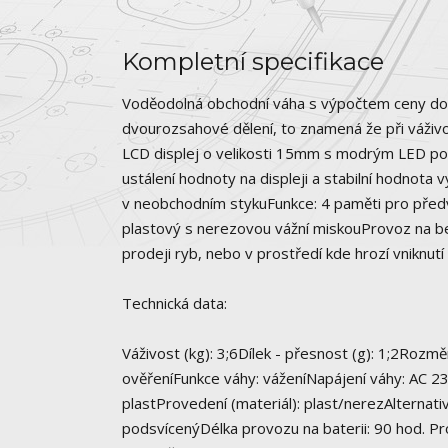
Kompletní specifikace
Voděodolná obchodní váha s výpočtem ceny do 6
dvourozsahové dělení, to znamená že při váživ
LCD displej o velikosti 15mm s modrým LED podsv
ustálení hodnoty na displeji a stabilní hodnota 
v neobchodním stykuFunkce: 4 paměti pro předv
plastový s nerezovou vážní miskouProvoz na be
prodeji ryb, nebo v prostředí kde hrozí vniknutí
Technická data:
Váživost (kg): 3;6Dílek - přesnost (g): 1;2Rozm
ověřeníFunkce váhy: váženíNapájení váhy: AC 2
plastProvedení (materiál): plast/nerezAlternat
podsvícenýDélka provozu na baterii: 90 hod. Pr