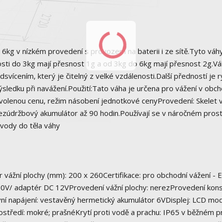
kg v nízkém provedení s provozem na baterii i ze sítě.Tyto váhy
osti do 3kg mají přesnost 1g a od 3kg do 6kg mají přesnost 2g.V
ícením, který je čitelný z velké vzdálenosti.Další předností je r
výsledku při navážení.Použití:Tato váha je určena pro vážení v obch
olenou cenu, režim násobení jednotkové cenyProvedení: Skelet v
zúdržbový akumulátor až 90 hodin.Používají se v náročném prostř
 vody do těla váhy
ěr vážní plochy (mm): 200 x 260Certifikace: pro obchodní vážení - 
30V/ adaptér DC 12VProvedení vážní plochy: nerezProvedení kons
ivní napájení: vestavěný hermetický akumulátor 6VDisplej: LCD mo
ostředí: mokré; prašnéKrytí proti vodě a prachu: IP65 v běžném 