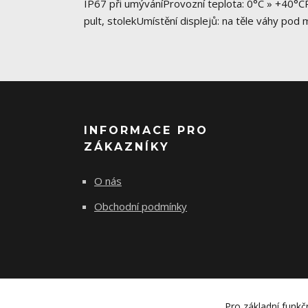
IP67 při umýváníProvozní teplota: 0°C » +40°CP
pult, stolekUmístění displejů: na těle váhy pod
INFORMACE PRO
ZÁKAZNÍKY
O nás
Obchodní podmínky
Pro základní funkč