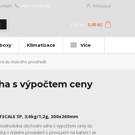
volejte.
+420 724 878 662
Přihlášení
0
ks
za
0,00 Kč
t
 boxy
Klimatizace
Více
ní do mokrého prostředí)
ha s výpočtem ceny
TSCALE SP, 3;6kg/1;2g, 200x260mm
Voděodolná obchodní váha s výpočtem ceny do
6kg v nízkém provedení s provozem na baterii i ze