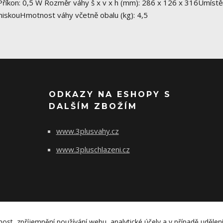
říkon: 0,5 W Rozměr váhy š x v x h (mm): 286 x 126 x 316Umístěn
 miskouHmotnost váhy včetně obalu (kg): 4,5
ODKAZY NA ESHOPY S
DALŠÍM ZBOŽÍM
www.3plusvahy.cz
www.3pluschlazeni.cz
nost, zpříjemnění používání webu, analytické účely a v případě udělen