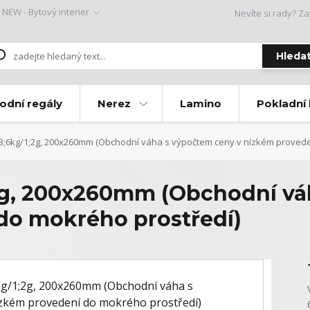
NEW - Bytový interier
Nevíte si rady? Za
Hleda
odní regály
Nerez
Lamino
Pokladní
3;6kg/1;2g, 200x260mm (Obchodní váha s výpočtem ceny v nízkém provede
;2g, 200x260mm (Obchodní vá
do mokrého prostředí)