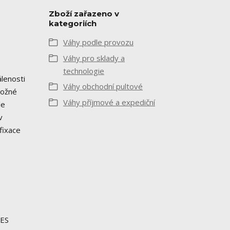
Zboží zařazeno v
kategoriích
Váhy podle provozu
Váhy pro sklady a
technologie
álenosti
Váhy obchodní pultové
Možné
Váhy příjmové a expediční
le
v
fixace
 ES