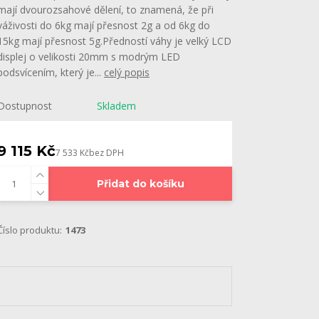
mají dvourozsahové dělení, to znamená, že při
váživosti do 6kg mají přesnost 2g a od 6kg do
15kg mají přesnost 5g.Předností váhy je velký LCD
displej o velikosti 20mm s modrým LED
podsvícením, který je...
celý popis
Dostupnost
Skladem
9 115 Kč
7 533 Kč
bez DPH
Přidat do košíku
Číslo produktu:
1473