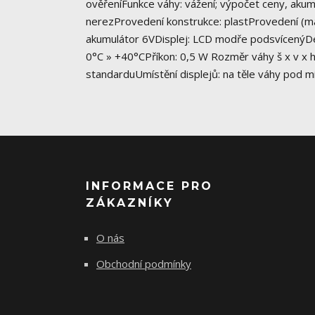
ověřeníFunkce váhy: vážení; výpočet ceny, aku
nerezProvedení konstrukce: plastProvedení (mat
akumulátor 6VDisplej: LCD modře podsvícenýDélk
0°C » +40°CPříkon: 0,5 W Rozměr váhy š x v x h
standarduUmístění displejů: na těle váhy pod 
INFORMACE PRO
ZÁKAZNÍKY
O nás
Obchodní podmínky