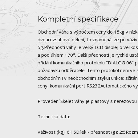
Kompletní specifikace
Obchodní váha s výpočtem ceny do 15kg v nízké
dvourozsahové dělení, to znamená, že při váživ
5g.Předností váhy je velký LCD displej o velik
a pod úhlem 170°. Další předností je rychlé ustá
přidání komunikačního protokolu "DIALOG 06" 
požadavku odběratele. Tento protokol není ve s
obchodním i v neobchodním stykuFunkce: sčítání
ceny, komunikační port RS232Automatického vyp
Provedení:Skelet váhy je plastový s nerezovou 
Technická data:
Váživost (kg): 6;15Dílek - přesnost (g): 2;5Roz