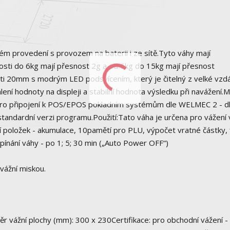
m provedení s provozem na baterii i ze sítě.Tyto váhy mají
osti do 6kg mají přesnost 2g a od 6kg do 15kg mají přesnost
osti 20mm s modrým LED podsvícením, který je čitelný z velké vzd
lení hodnoty na displeji a stabilní hodnota výsledku při navážení.
pro připojení k POS/EPOS pokladním systémům dle WELMEC 2 - d
tandardní verzi programu.Použití:Tato váha je určena pro vážení 
 položek - akumulace, 10pamětí pro PLU, výpočet vratné částky, 
ínání váhy - po 1; 5; 30 min („Auto Power OFF“)
vážní miskou.
měr vážní plochy (mm): 300 x 230Certifikace: pro obchodní vážení -