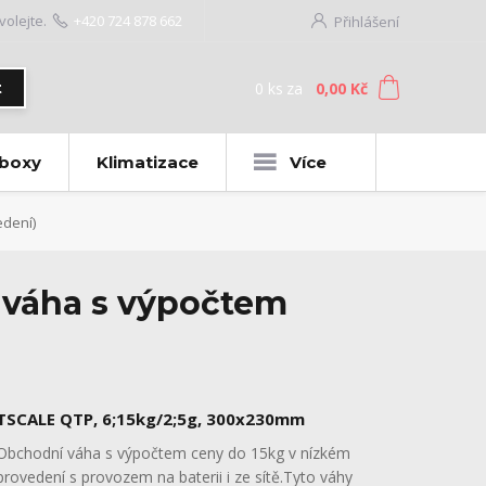
volejte.
+420 724 878 662
Přihlášení
0
ks
za
0,00 Kč
t
 boxy
Klimatizace
Více
edení)
 váha s výpočtem
TSCALE QTP, 6;15kg/2;5g, 300x230mm
Obchodní váha s výpočtem ceny do 15kg v nízkém
provedení s provozem na baterii i ze sítě.Tyto váhy