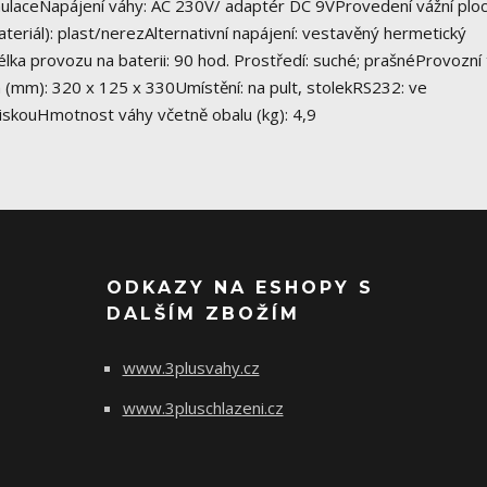
mulaceNapájení váhy: AC 230V/ adaptér DC 9VProvedení vážní ploc
eriál): plast/nerezAlternativní napájení: vestavěný hermetický
a provozu na baterii: 90 hod. Prostředí: suché; prašnéProvozní 
 (mm): 320 x 125 x 330Umístění: na pult, stolekRS232: ve
miskouHmotnost váhy včetně obalu (kg): 4,9
ODKAZY NA ESHOPY S
DALŠÍM ZBOŽÍM
www.3plusvahy.cz
www.3pluschlazeni.cz