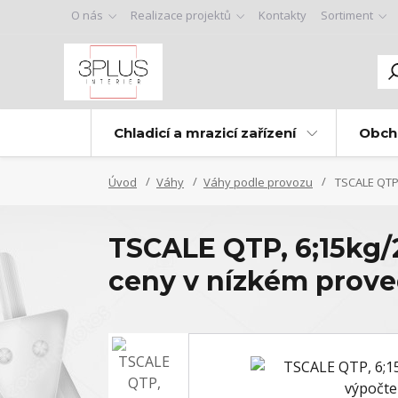
O nás
Realizace projektů
Kontakty
Sortiment
Chladicí a mrazicí zařízení
Obch
Úvod
Váhy
Váhy podle provozu
TSCALE QTP,
TSCALE QTP, 6;15kg
ceny v nízkém prove