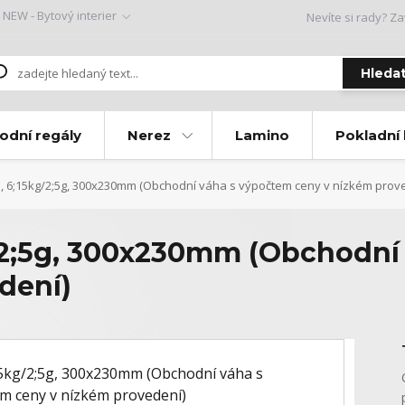
NEW - Bytový interier
Nevíte si rady? Za
Hleda
odní regály
Nerez
Lamino
Pokladní
 6;15kg/2;5g, 300x230mm (Obchodní váha s výpočtem ceny v nízkém prov
/2;5g, 300x230mm (Obchodní
dení)