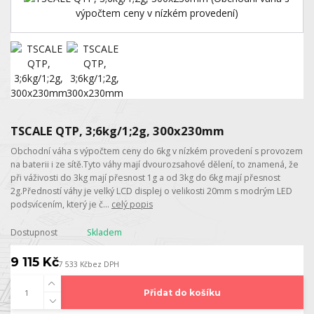
TSCALE QTP, 3;6kg/1;2g, 300x230mm
Obchodní váha s výpočtem ceny do 6kg v nízkém provedení s provozem
na baterii i ze sítě.Tyto váhy mají dvourozsahové dělení, to znamená, že
při váživosti do 3kg mají přesnost 1g a od 3kg do 6kg mají přesnost
2g.Předností váhy je velký LCD displej o velikosti 20mm s modrým LED
podsvícením, který je č...
celý popis
Dostupnost
Skladem
9 115 Kč
7 533 Kč
bez DPH
Přidat do košíku