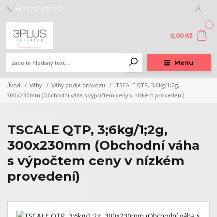
+420 724 878 662
0
0,00 Kč
Menu
Úvod
Váhy
Váhy podle provozu
TSCALE QTP, 3;6kg/1;2g,
300x230mm (Obchodní váha s výpočtem ceny v nízkém provedení)
TSCALE QTP, 3;6kg/1;2g,
300x230mm (Obchodní váha
s výpočtem ceny v nízkém
provedení)