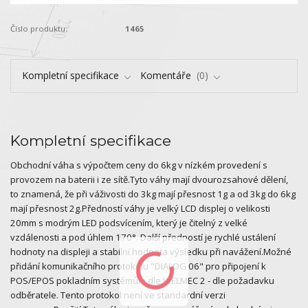
Číslo produktu:
1465
Kompletní specifikace
Komentáře
0
Kompletní specifikace
Obchodní váha s výpočtem ceny do 6kg v nízkém provedení s
provozem na baterii i ze sítě.Tyto váhy mají dvourozsahové dělení,
to znamená, že při váživosti do 3kg mají přesnost 1g a od 3kg do 6kg
mají přesnost 2g.Předností váhy je velký LCD displej o velikosti
20mm s modrým LED podsvícením, který je čitelný z velké
vzdálenosti a pod úhlem 170°. Další předností je rychlé ustálení
hodnoty na displeji a stabilní hodnota výsledku při navážení.Možné
přidání komunikačního protokolu "DIALOG 06" pro připojení k
POS/EPOS pokladním systémům dle WELMEC 2 - dle požadavku
odběratele. Tento protokol není ve standardní verzi