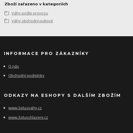
Zboží zařazeno v kategoriích
Váhy podle provozu
Váhy obchodní pultové
INFORMACE PRO ZÁKAZNÍKY
O nás
Obchodní podmínky
ODKAZY NA ESHOPY S DALŠÍM ZBOŽÍM
www.3plusvahy.cz
www.3pluschlazeni.cz