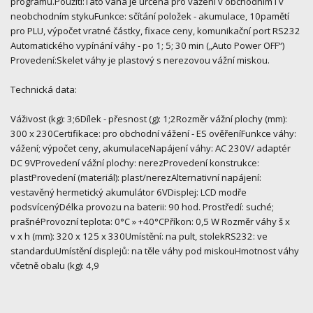
programu.Použití:Tato váha je určena pro vážení v obchodním i v
neobchodním stykuFunkce: sčítání položek - akumulace, 10pamětí
pro PLU, výpočet vratné částky, fixace ceny, komunikační port RS232
Automatického vypínání váhy - po 1; 5; 30 min („Auto Power OFF“)
Provedení:Skelet váhy je plastový s nerezovou vážní miskou.
Technická data:
Váživost (kg): 3;6Dílek - přesnost (g): 1;2Rozměr vážní plochy (mm):
300 x 230Certifikace: pro obchodní vážení - ES ověřeníFunkce váhy:
vážení; výpočet ceny, akumulaceNapájení váhy: AC 230V/ adaptér
DC 9VProvedení vážní plochy: nerezProvedení konstrukce:
plastProvedení (materiál): plast/nerezAlternativní napájení:
vestavěný hermetický akumulátor 6VDisplej: LCD modře
podsvícenýDélka provozu na baterii: 90 hod. Prostředí: suché;
prašnéProvozní teplota: 0°C » +40°CPříkon: 0,5 W Rozměr váhy š x
v x h (mm): 320 x 125 x 330Umístění: na pult, stolekRS232: ve
standarduUmístění displejů: na těle váhy pod miskouHmotnost váhy
včetně obalu (kg): 4,9