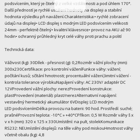
podsvícením, který je čitelný z velké vzdálenosti a pod úhlem 170°.
Další předností je rychlé ustálení hodnoty na displeji a stabilní
hodnota výsledku při navážení.Charakteristika:• rychlé zobracení
údajů na displeji• LCD displej s modrým LED podsvícením velikosti
24mm - perfektně čitelný• kvalitní klávesnice• provoz na AKU až 90
hodin• ochranný průhledný kryt celé váhy proti prachu a polití
Technická data:
Váživost (kg): 30Dílek - přesnost (g): 0,2Rozměr vážní plochy (mm):
300x230Certifikace: pro kontrolní váženíFunkce váhy: vážení;
počítání kusů; sčítání hmotnosti; procentuální vážení,limitní vážení -
kontrola tolerance výrobkuNapájení váhy: AC 230V/ adaptér DC
12VProvedení vážní plochy: nerezProvedení konstrukce:
plastProvedení (materiál): plast/nerezAlternativní napájení:
vestavěný hermetický akumulátor 6VDisplej: LCD modrým
LED podsvícenímDélka provozu na baterii: 90 hod. Prostředí: suché;
prašnéProvozní teplota: -10°C » +40°CPříkon: 0,5 W Rozměr váhy š x
v x h (mm): 320 x 125 x 330Umístění: na pult, stolekKomunikace
RS232: NEUmístění displejů: na těle váhy pod miskouHmotnost váhy
včetně obalu (kg): 4,8