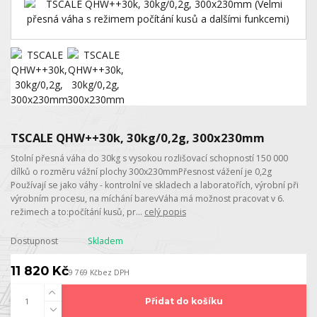
TSCALE QHW++30k, 30kg/0,2g, 300x230mm
Stolní přesná váha do 30kg s vysokou rozlišovací schopností 150 000
dílků o rozměru vážní plochy 300x230mmPřesnost vážení je 0,2g
Používají se jako váhy - kontrolní ve skladech a laboratořích, výrobní při
výrobním procesu, na míchání barevVáha má možnost pracovat v 6.
režimech a to:počítání kusů, pr...
celý popis
Dostupnost
Skladem
11 820 Kč
9 769 Kč
bez DPH
Přidat do košíku