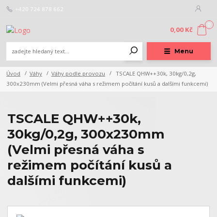
+420 724 878 662
0
0,00 Kč
Menu
Úvod
Váhy
Váhy podle provozu
TSCALE QHW++30k, 30kg/0,2g,
300x230mm (Velmi přesná váha s režimem počítání kusů a dalšími funkcemi)
TSCALE QHW++30k,
30kg/0,2g, 300x230mm
(Velmi přesná váha s
režimem počítání kusů a
dalšími funkcemi)