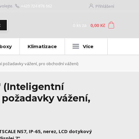
volejte.
+420 724 878 662
Přihlášení
0
ks
za
0,00 Kč
t
 boxy
Klimatizace
Více
lní požadavky vážení, pro obchodní vážení)
 (Inteligentní
í požadavky vážení,
TSCALE NS7, IP-65, nerez, LCD dotykový
displej 7"