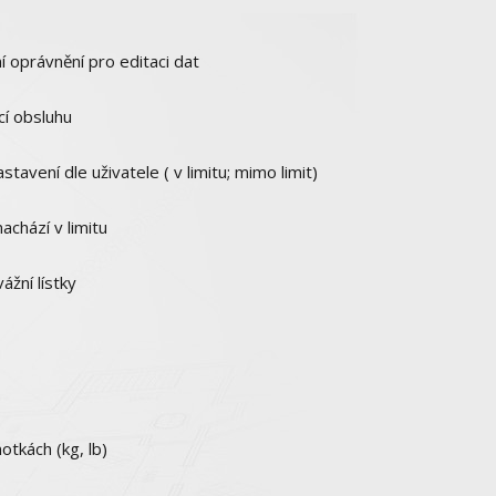
 oprávnění pro editaci dat
cí obsluhu
stavení dle uživatele ( v limitu; mimo limit)
chází v limitu
ážní lístky
tkách (kg, lb)