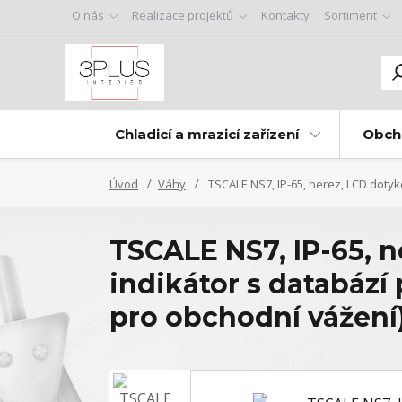
O nás
Realizace projektů
Kontakty
Sortiment
Chladicí a mrazicí zařízení
Obch
Úvod
Váhy
TSCALE NS7, IP-65, nerez, LCD dotyk
TSCALE NS7, IP-65, n
indikátor s databází
pro obchodní vážení