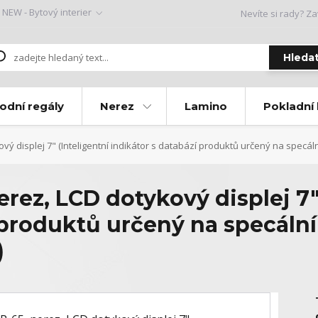
NEW - Bytový interier
Nevíte si rady? Za
Hleda
odní regály
Nerez
Lamino
Pokladní
ový displej 7" (Inteligentní indikátor s databází produktů určený na specá
erez, LCD dotykový displej 7"
 produktů určený na specáln
)