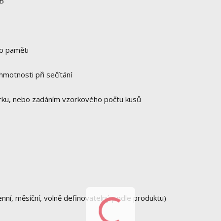
GB
do paměti
motnosti při sečítání
rku, nebo zadáním vzorkového počtu kusů
nní, měsíční, volně definovatelný podle produktu)