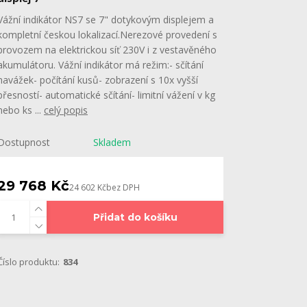
Vážní indikátor NS7 se 7" dotykovým displejem a
kompletní českou lokalizací.Nerezové provedení s
provozem na elektrickou síť 230V i z vestavěného
akumulátoru. Vážní indikátor má režim:- sčítání
navážek- počítání kusů- zobrazení s 10x vyšší
přesností- automatické sčítání- limitní vážení v kg
nebo ks ...
celý popis
Dostupnost
Skladem
29 768 Kč
24 602 Kč
bez DPH
Přidat do košíku
Číslo produktu:
834