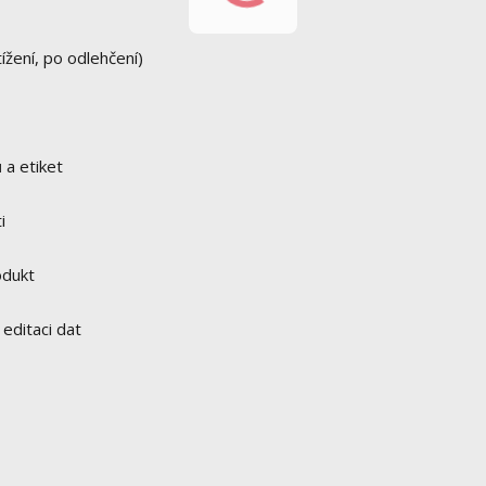
ížení, po odlehčení)
 a etiket
i
odukt
 editaci dat