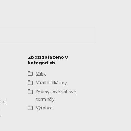
Zboží zařazeno v
kategoriích
Váhy
Vážní indikátory
Průmyslové váhové
terminály
itní
Výrobce
u
-