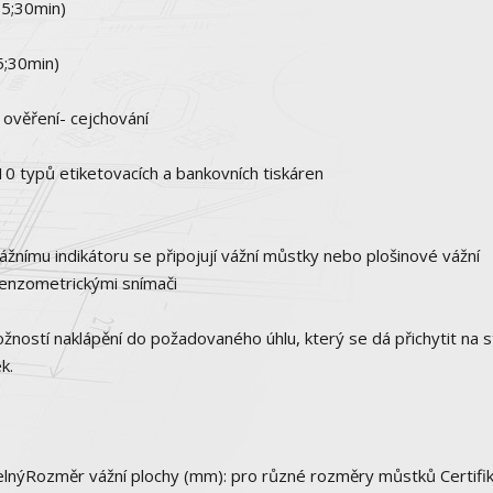
15;30min)
5;30min)
 ověření- cejchování
10 typů etiketovacích a bankovních tiskáren
vážnímu indikátoru se připojují vážní můstky nebo plošinové vážní
tenzometrickými snímači
ností naklápění do požadovaného úhlu, který se dá přichytit na 
k.
olitelnýRozměr vážní plochy (mm): pro různé rozměry můstků Certifi