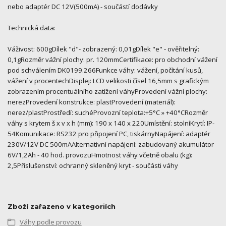
nebo adaptér DC 12V(500mA) - součástí dodávky
Technická data:
Váživost: 600gDílek "d"- zobrazený: 0,01gDílek "e" - ověřitelný:
0,1gRozměr vážní plochy: pr. 120mmCertifikace: pro obchodní vážení
pod schválením DK0199.266Funkce váhy: vážení, počítání kusů,
vážení v procentechDisplej: LCD velikosti čísel 16,5mm s grafickým
zobrazením procentuálního zatížení váhyProvedení vážní plochy:
nerezProvedení konstrukce: plastProvedení (materiál):
nerez/plastProstředí: suchéProvozní teplota:+5°C » +40°CRozměr
váhy s krytem š x v x h (mm): 190 x 140 x 220Umístění: stolníKrytí: IP-
54Komunikace: RS232 pro připojení PC, tiskárnyNapájení: adaptér
230V/12V DC 500mAAlternativní napájení: zabudovaný akumulátor
6V/1,2Ah - 40 hod. provozuHmotnost váhy včetně obalu (kg):
2,5Příslušenství: ochranný skleněný kryt - součásti váhy
Zboží zařazeno v kategoriích
Váhy podle provozu