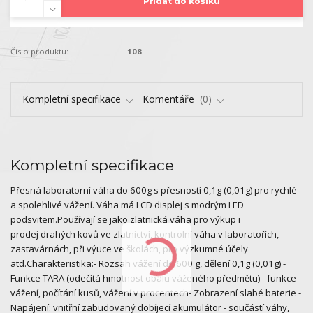
Přidat do košíku
Číslo produktu:
108
Kompletní specifikace
Komentáře
0
Kompletní specifikace
Přesná laboratorní váha do 600g s přesností 0,1g (0,01g) pro rychlé
a spolehlivé vážení. Váha má LCD displej s modrým LED
podsvitem.Používají se jako zlatnická váha pro výkup i
prodej drahých kovů ve zlatnictví, kontrolní váha v laboratořích,
zastavárnách, při výuce ve školách, pro výzkumné účely
atd.Charakteristika:- Rozsah vážení do 600 g, dělení 0,1g (0,01g) -
Funkce TARA (odečítá hmotnost obalu váženého předmětu) - funkce
vážení, počítání kusů, vážení v procentech- Zobrazení slabé baterie -
Napájení: vnitřní zabudovaný dobíjecí akumulátor - součástí váhy,