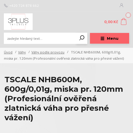
+420 724 878 662
0
0,00 Kč
Menu
Úvod
Váhy
Váhy podle provozu
TSCALE NHB600M, 600g/0,01g,
miska pr. 120mm (Profesionální ověřená zlatnická váha pro přesné vážení)
TSCALE NHB600M,
600g/0,01g, miska pr. 120mm
(Profesionální ověřená
zlatnická váha pro přesné
vážení)