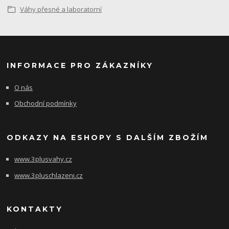
Váhy přesné a laboratorní
INFORMACE PRO ZÁKAZNÍKY
O nás
Obchodní podmínky
ODKAZY NA ESHOPY S DALŠÍM ZBOŽÍM
www.3plusvahy.cz
www.3pluschlazeni.cz
KONTAKTY