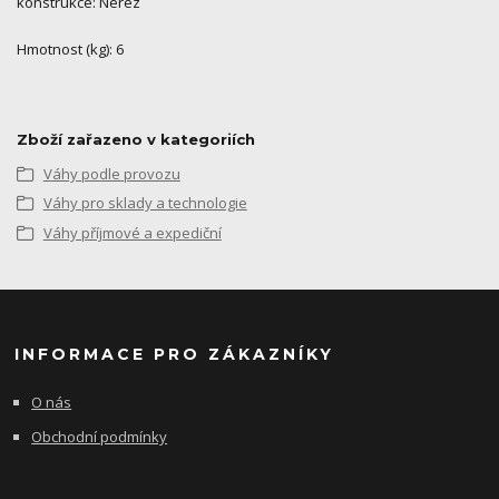
konstrukce: Nerez
Hmotnost (kg): 6
Zboží zařazeno v kategoriích
Váhy podle provozu
Váhy pro sklady a technologie
Váhy příjmové a expediční
INFORMACE PRO ZÁKAZNÍKY
O nás
Obchodní podmínky