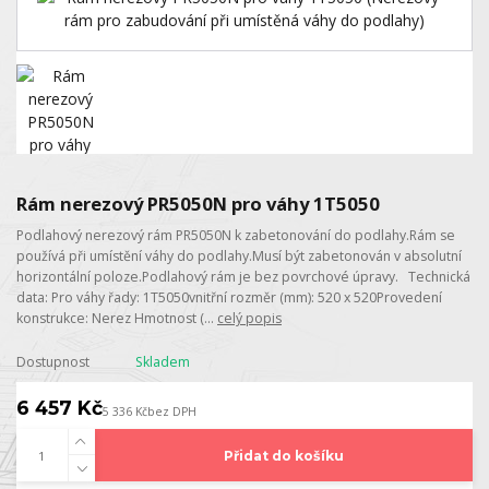
Rám nerezový PR5050N pro váhy 1T5050
Podlahový nerezový rám PR5050N k zabetonování do podlahy.Rám se
používá při umístění váhy do podlahy.Musí být zabetonován v absolutní
horizontální poloze.Podlahový rám je bez povrchové úpravy. Technická
data: Pro váhy řady: 1T5050vnitřní rozměr (mm): 520 x 520Provedení
konstrukce: Nerez Hmotnost (...
celý popis
Dostupnost
Skladem
6 457 Kč
5 336 Kč
bez DPH
Přidat do košíku