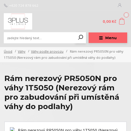
+420 724 878 662
0
0,00 Kč
Menu
Úvod
Váhy
Váhy podle provozu
Rám nerezový PR5050N pro váhy
1T5050 (Nerezový rám pro zabudování při umístěná váhy do podlahy)
Rám nerezový PR5050N pro
váhy 1T5050 (Nerezový rám
pro zabudování při umístěná
váhy do podlahy)