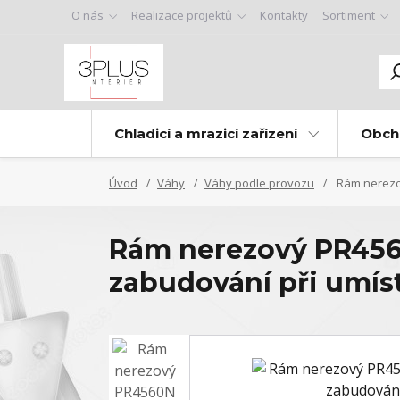
O nás
Realizace projektů
Kontakty
Sortiment
Chladicí a mrazicí zařízení
Obch
Úvod
Váhy
Váhy podle provozu
Rám nerezov
Rám nerezový PR456
zabudování při umís