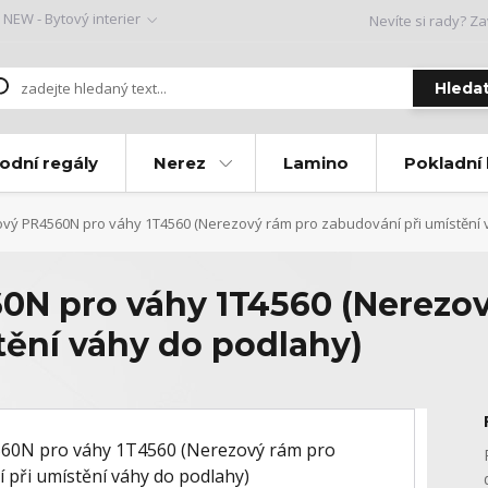
NEW - Bytový interier
Nevíte si rady? Za
Hleda
odní regály
Nerez
Lamino
Pokladní
ý PR4560N pro váhy 1T4560 (Nerezový rám pro zabudování při umístění 
0N pro váhy 1T4560 (Nerezov
tění váhy do podlahy)