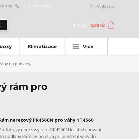
volejte.
+420 724 878 662
Přihlášení
0
ks
za
0,00 Kč
t
 boxy
Klimatizace
Více
váhy do podlahy)
ý rám pro
Rám nerezový PR4560N pro váhy 1T4560
Podlahový nerezový rám PR4560N k zabetonování
do podlahy.Rám se používá při umístění váhy do