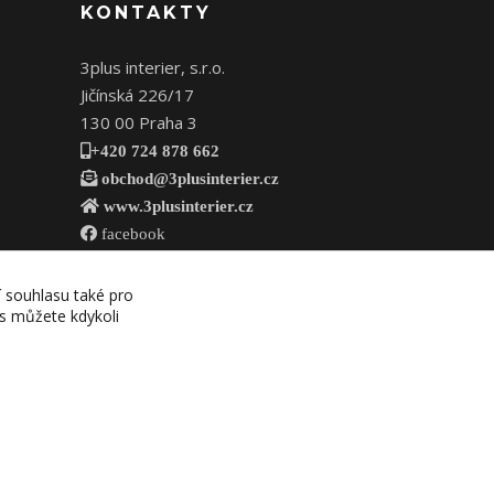
KONTAKTY
3plus interier, s.r.o.
Jičínská 226/17
130 00 Praha 3
+420 724 878 662
obchod@3plusinterier.cz
www.3plusinterier.cz
facebook
í souhlasu také pro
es můžete kdykoli