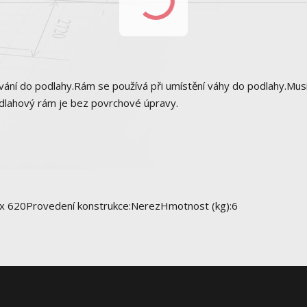
í do podlahy.Rám se používá při umístění váhy do podlahy.Musí
odlahový rám je bez povrchové úpravy.
 x 620Provedení konstrukce:NerezHmotnost (kg):6