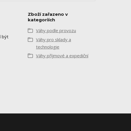
Zboží zařazeno v
kategoriích
Váhy podle provozu
 být
Váhy pro sklady a
technologie
Váhy příjmové a expediční