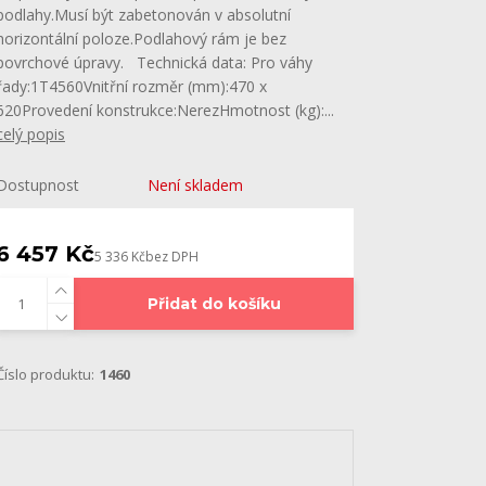
podlahy.Musí být zabetonován v absolutní
horizontální poloze.Podlahový rám je bez
povrchové úpravy. Technická data: Pro váhy
řady:1T4560Vnitřní rozměr (mm):470 x
620Provedení konstrukce:NerezHmotnost (kg):...
celý popis
Dostupnost
Není skladem
6 457 Kč
5 336 Kč
bez DPH
Přidat do košíku
Číslo produktu:
1460