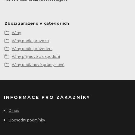
Zboží zařazeno v kategoriích
Váhy
Váhy podle provozu
Váhy podle provedení
Váhy příjmové a expediční
Váhy podlahové průmyslové
INFORMACE PRO ZÁKAZNÍKY
O nás
Obchodní podmínky