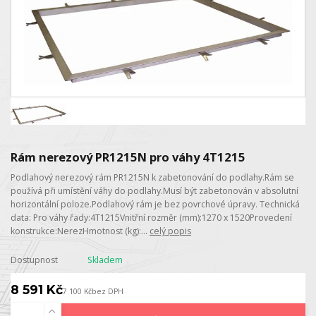
Rám nerezový PR1215N pro váhy 4T1215
Podlahový nerezový rám PR1215N k zabetonování do podlahy.Rám se
používá při umístění váhy do podlahy.Musí být zabetonován v absolutní
horizontální poloze.Podlahový rám je bez povrchové úpravy. Technická
data: Pro váhy řady:4T1215Vnitřní rozměr (mm):1270 x 1520Provedení
konstrukce:NerezHmotnost (kg):...
celý popis
Dostupnost
Skladem
8 591 Kč
7 100 Kč
bez DPH