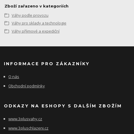
Zboží zařazeno v kategoriích
Váhy podle provozu
Váhy pro sklady a technologie
Váhy příjmové a expediční
INFORMACE PRO ZÁKAZNÍKY
O nás
Obchodní podmínky
ODKAZY NA ESHOPY S DALŠÍM ZBOŽÍM
www.3plusvahy.cz
www.3pluschlazeni.cz