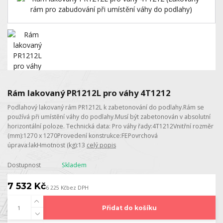
Rám lakovaný PR1212L pro váhy 4T1212
Podlahový lakovaný rám PR1212L k zabetonování do podlahy.Rám se
používá při umístění váhy do podlahy.Musí být zabetonován v absolutní
horizontální poloze. Technická data: Pro váhy řady:4T1212Vnitřní rozměr
(mm):1270 x 1270Provedení konstrukce:FEPovrchová
úprava:lakHmotnost (kg):13
celý popis
Dostupnost
Skladem
7 532 Kč
6 225 Kč
bez DPH
Přidat do košíku