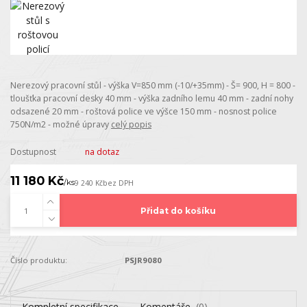
Nerezový pracovní stůl - výška V=850 mm (-10/+35mm) - Š= 900, H = 800 -
tloušťka pracovní desky 40 mm - výška zadního lemu 40 mm - zadní nohy
odsazené 20 mm - roštová police ve výšce 150 mm - nosnost police
750N/m2 - možné úpravy
celý popis
Dostupnost
na dotaz
11 180 Kč
/
ks
9 240 Kč
bez DPH
Přidat do košíku
Číslo produktu:
PSJR9080
Kompletní specifikace
Komentáře
0