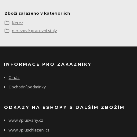
Zboží zařazeno v kategoriích
Nerez
nerezové pracovní stoly
INFORMACE PRO ZÁKAZNÍKY
O nás
Obchodní podmínky
ODKAZY NA ESHOPY S DALŠÍM ZBOŽÍM
www.3plusvahy.cz
www.3pluschlazeni.cz