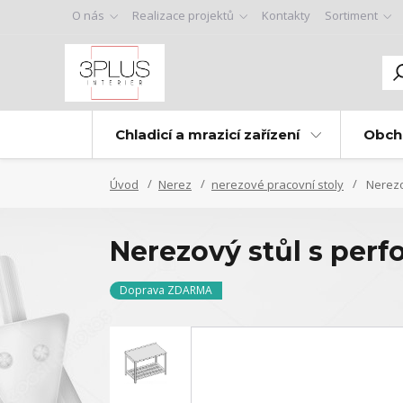
O nás
Realizace projektů
Kontakty
Sortiment
Chladicí a mrazicí zařízení
Obch
Úvod
Nerez
nerezové pracovní stoly
Nerezov
Nerezový stůl s perfo
Doprava ZDARMA