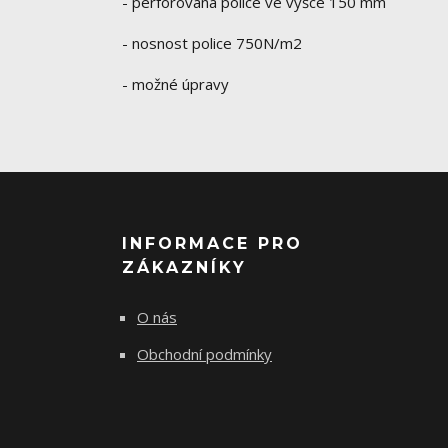
- perforovaná police ve výšce 150 mm
- nosnost police 750N/m2
- možné úpravy
INFORMACE PRO
ZÁKAZNÍKY
O nás
Obchodní podmínky