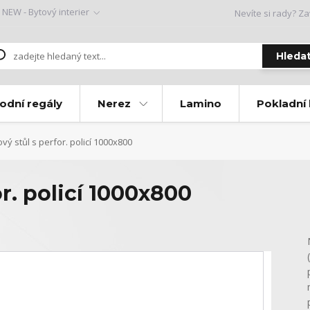
NEW - Bytový interier
Nevíte si rady? Za
Hleda
odní regály
Nerez
Lamino
Pokladní
ý stůl s perfor. policí 1000x800
r. policí 1000x800