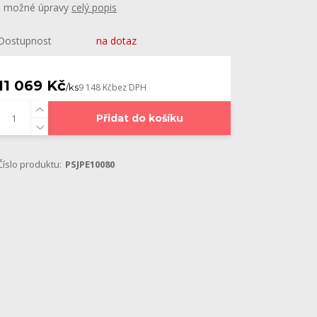
- možné úpravy
celý popis
Dostupnost
na dotaz
11 069 Kč
/
ks
9 148 Kč
bez DPH
Přidat do košíku
Číslo produktu:
PSJPE10080