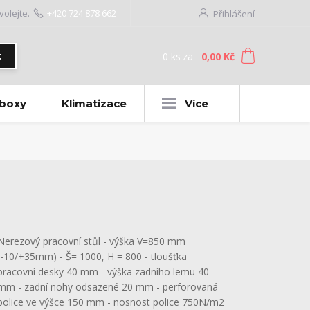
volejte.
+420 724 878 662
Přihlášení
0
ks
za
0,00 Kč
t
 boxy
Klimatizace
Více
Nerezový pracovní stůl - výška V=850 mm
(-10/+35mm) - Š= 1000, H = 800 - tloušťka
pracovní desky 40 mm - výška zadního lemu 40
mm - zadní nohy odsazené 20 mm - perforovaná
police ve výšce 150 mm - nosnost police 750N/m2