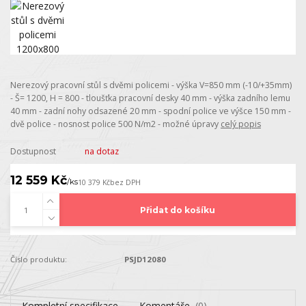
Nerezový pracovní stůl s dvěmi policemi - výška V=850 mm (-10/+35mm)
- Š= 1200, H = 800 - tloušťka pracovní desky 40 mm - výška zadního lemu
40 mm - zadní nohy odsazené 20 mm - spodní police ve výšce 150 mm -
dvě police - nosnost police 500 N/m2 - možné úpravy
celý popis
Dostupnost
na dotaz
12 559 Kč
/
ks
10 379 Kč
bez DPH
Přidat do košíku
Číslo produktu:
PSJD12080
Kompletní specifikace
Komentáře
0