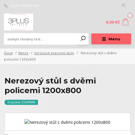
+420 724 878 662
0
0,00 Kč
Menu
Úvod
Nerez
nerezové pracovní stoly
Nerezový stůl s dvěmi
policemi 1200x800
Nerezový stůl s dvěmi
policemi 1200x800
Doprava ZDARMA