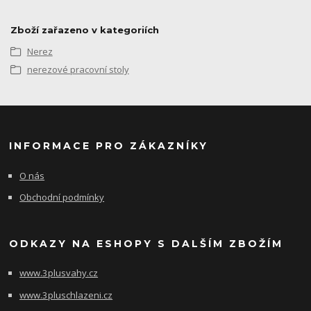
Zboží zařazeno v kategoriích
Nerez
nerezové pracovní stoly
INFORMACE PRO ZÁKAZNÍKY
O nás
Obchodní podmínky
ODKAZY NA ESHOPY S DALŠÍM ZBOŽÍM
www.3plusvahy.cz
www.3pluschlazeni.cz