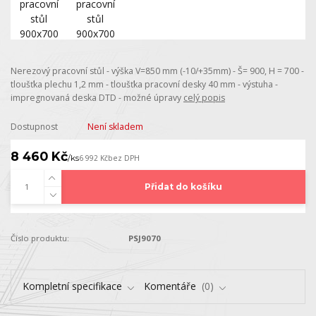
Nerezový pracovní stůl - výška V=850 mm (-10/+35mm) - Š= 900, H = 700 -
tloušťka plechu 1,2 mm - tloušťka pracovní desky 40 mm - výstuha -
impregnovaná deska DTD - možné úpravy
celý popis
Dostupnost
Není skladem
8 460 Kč
/
ks
6 992 Kč
bez DPH
Přidat do košíku
Číslo produktu:
PSJ9070
Kompletní specifikace
Komentáře
0