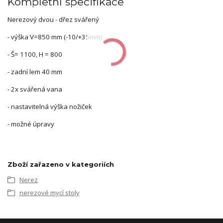
Kompletní specifikace
Nerezový dvou - dřez svářený
- výška V=850 mm (-10/+35mm)
- Š= 1100, H = 800
- zadní lem 40 mm
- 2x svářená vana
- nastavitelná výška nožiček
- možné úpravy
Zboží zařazeno v kategoriích
Nerez
nerezové mycí stoly