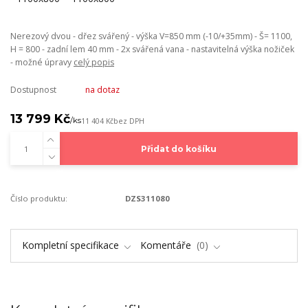
Nerezový dvou - dřez svářený - výška V=850 mm (-10/+35mm) - Š= 1100,
H = 800 - zadní lem 40 mm - 2x svářená vana - nastavitelná výška nožiček
- možné úpravy
celý popis
Dostupnost
na dotaz
13 799 Kč
/
ks
11 404 Kč
bez DPH
Přidat do košíku
Číslo produktu:
DZS311080
Kompletní specifikace
Komentáře
0