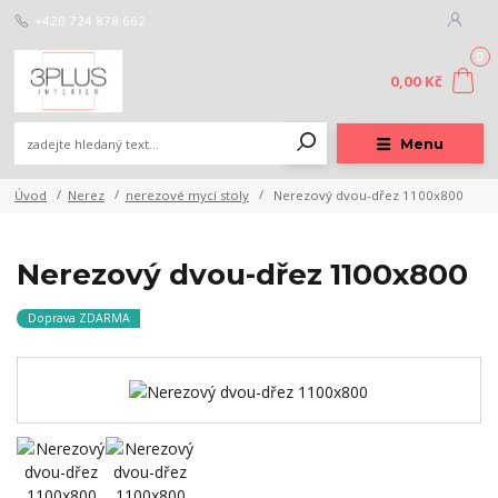
+420 724 878 662
0
0,00 Kč
Menu
Úvod
Nerez
nerezové mycí stoly
Nerezový dvou-dřez 1100x800
Nerezový dvou-dřez 1100x800
Doprava ZDARMA