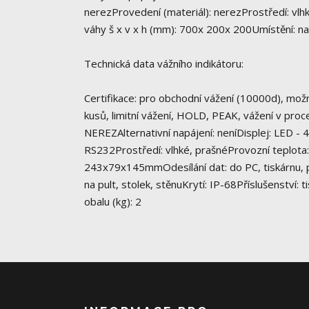
nerezProvedení (materiál): nerezProstředí: vl
váhy š x v x h (mm): 700x 200x 200Umístění: 
Technická data vážního indikátoru:
Certifikace: pro obchodní vážení (10000d), možn
kusů, limitní vážení, HOLD, PEAK, vážení v pr
NEREZAlternativní napájení: neníDisplej: LED 
RS232Prostředí: vlhké, prašnéProvozní teplota
243x79x145mmOdesílání dat: do PC, tiskárnu, pří
na pult, stolek, stěnuKrytí: IP-68Příslušenství
obalu (kg): 2