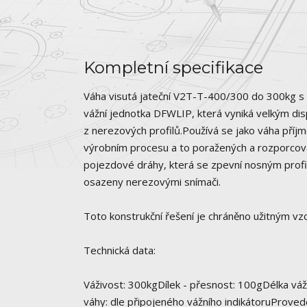
Kompletní specifikace
Váha visutá jateční V2T-T-400/300 do 300kg s
vážní jednotka DFWLIP, která vyniká velkým disp
z nerezových profilů.Používá se jako váha příjmo
výrobním procesu a to poražených a rozporcov
pojezdové dráhy, která se zpevní nosným profi
osazeny nerezovými snímači.
Toto konstrukční řešení je chráněno užitným v
Technická data:
Váživost: 300kgDílek - přesnost: 100gDélka váž
váhy: dle připojeného vážního indikátoruProvede