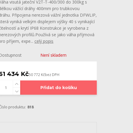
Váha visutá jateční V2T-T-400/300 do 300kg s
délkou vážící dráhy 400mm pro trubkovou
dráhu. Připojena nerezová vážní jednotka DFWLIP,
která vyniká velkým displejem výšky 40 s vynikající
čitelností a krytí IP68 Konstrukce je vyrobena z
nerezových profilů.Používá se jako váha příjmová
pro příjem, expe...
celý popis
Dostupnost
Není skladem
61 434 Kč
50 772 Kč
bez DPH
Přidat do košíku
Číslo produktu:
818