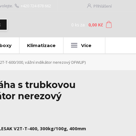
volejte.
+420 724 878 662
Přihlášení
0
ks
za
0,00 Kč
t
 boxy
Klimatizace
Více
T-T-600/300, vážní indikátor nerezový DFWLIP)
áha s trubkovou
átor nerezový
LESAK V2T-T-400, 300kg/100g, 400mm