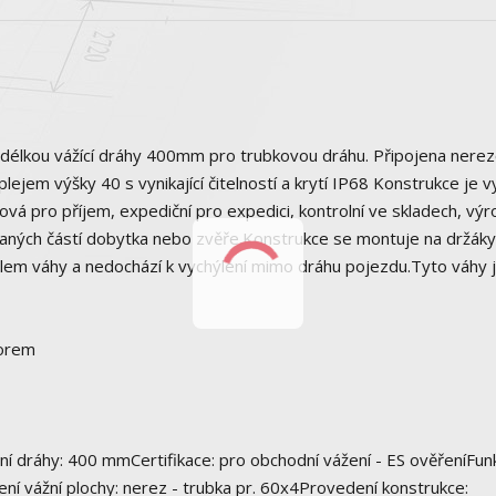
 délkou vážící dráhy 400mm pro trubkovou dráhu. Připojena nere
lejem výšky 40 s vynikající čitelností a krytí IP68 Konstrukce je 
vá pro příjem, expediční pro expedici, kontrolní ve skladech, výro
aných částí dobytka nebo zvěře.Konstrukce se montuje na držáky
lem váhy a nedochází k vychýlení mimo dráhu pojezdu.Tyto váhy 
zorem
ní dráhy: 400 mmCertifikace: pro obchodní vážení - ES ověřeníFun
ní vážní plochy: nerez - trubka pr. 60x4Provedení konstrukce: