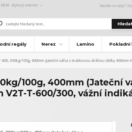
NEW - Bytový interier
Nevíte si rady? Za
Hleda
odní regály
Nerez
Lamino
Pokladní
-400, 300kg/100g, 400mm (Jateční váha s trubkovou dráhou délky 400mm V2
0kg/100g, 400mm (Jateční v
V2T-T-600/300, vážní indik