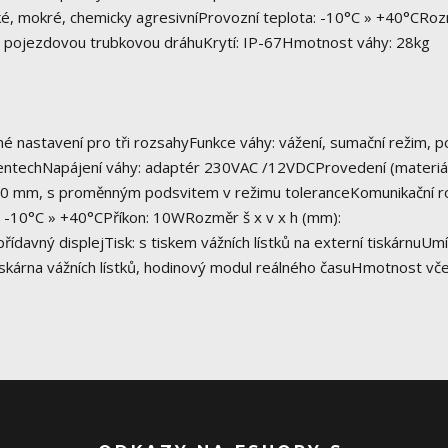
hké, mokré, chemicky agresivníProvozní teplota: -10°C » +40°CRo
na pojezdovou trubkovou dráhuKrytí: IP-67Hmotnost váhy: 28kg
é nastavení pro tři rozsahyFunkce váhy: vážení, sumační režim, po
ocentechNapájení váhy: adaptér 230VAC /12VDCProvedení (materiál
- 40 mm, s proměnným podsvitem v režimu toleranceKomunikační ro
: -10°C » +40°CPříkon: 10WRozměr š x v x h (mm):
davný displejTisk: s tiskem vážních lístků na externí tiskárnuUmí
: tiskárna vážních lístků, hodinový modul reálného časuHmotnost vč