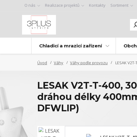
O nás
Realizace projektů
Kontakty
Sortiment
Chladicí a mrazicí zařízení
Obch
Úvod
Váhy
Váhy podle provozu
LESAK V2T-T
LESAK V2T-T-400, 30
dráhou délky 400mm 
DFWLIP)