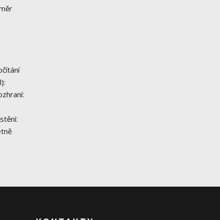
změr
čítání
):
zhraní:
stění:
etně