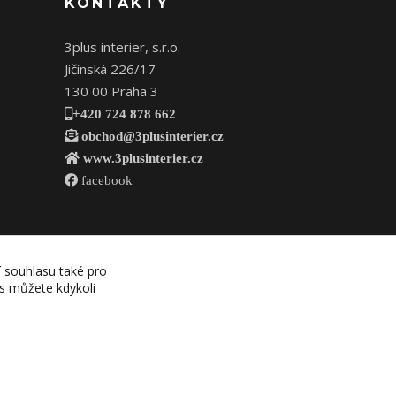
KONTAKTY
3plus interier, s.r.o.
Jičínská 226/17
130 00 Praha 3
+420 724 878 662
obchod@3plusinterier.cz
www.3plusinterier.cz
facebook
í souhlasu také pro
es můžete kdykoli