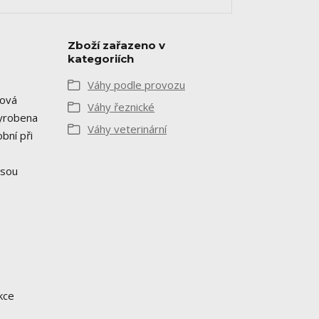
Zboží zařazeno v
kategoriích
Váhy podle provozu
zová
Váhy řeznické
vyrobena
Váhy veterinární
bní při
jsou
kce