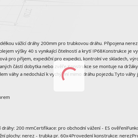
 délkou vážící dráhy 200mm pro trubkovou dráhu. Připojena nere
lejem výšky 40 s vynikající čitelností a krytí IP68Konstrukce je 
vá pro příjem, expediční pro expedici, kontrolní ve skladech, výro
aných částí dobytka nebo zvěře.Konstrukce se montuje na držáky
lem váhy a nedochází k vychýlení mimo dráhu pojezdu.Tyto váhy 
zorem
í dráhy: 200 mmCertifikace: pro obchodní vážení - ES ověřeníFunk
žní plochy: nerez - trubka pr. 60x4Provedení konstrukce: nerezP