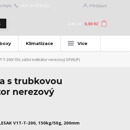
volejte.
+420 724 878 662
Přihlášení
0
ks
za
0,00 Kč
t
 boxy
Klimatizace
Více
-T-200/150, vážní indikátor nerezový DFWLIP)
a s trubkovou
tor nerezový
LESAK V1T-T-200, 150kg/50g, 200mm