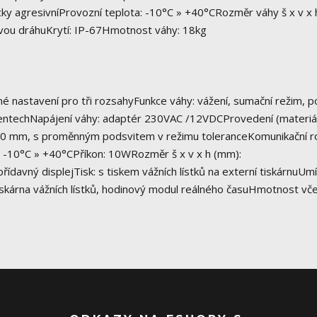
icky agresivníProvozní teplota: -10°C » +40°CRozměr váhy š x v x 
vou dráhuKrytí: IP-67Hmotnost váhy: 18kg
é nastavení pro tři rozsahyFunkce váhy: vážení, sumační režim, po
ocentechNapájení váhy: adaptér 230VAC /12VDCProvedení (materiál
- 40 mm, s proměnným podsvitem v režimu toleranceKomunikační ro
: -10°C » +40°CPříkon: 10WRozměr š x v x h (mm):
davný displejTisk: s tiskem vážních lístků na externí tiskárnuUmí
: tiskárna vážních lístků, hodinový modul reálného časuHmotnost vč