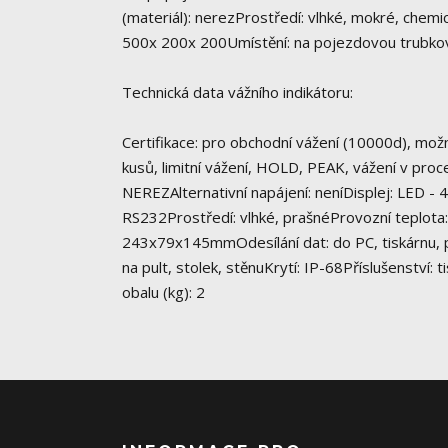
(materiál): nerezProstředí: vlhké, mokré, chem
500x 200x 200Umístění: na pojezdovou trubko
Technická data vážního indikátoru:
Certifikace: pro obchodní vážení (10000d), možn
kusů, limitní vážení, HOLD, PEAK, vážení v pr
NEREZAlternativní napájení: neníDisplej: LED 
RS232Prostředí: vlhké, prašnéProvozní teplota
243x79x145mmOdesílání dat: do PC, tiskárnu, pří
na pult, stolek, stěnuKrytí: IP-68Příslušenství
obalu (kg): 2