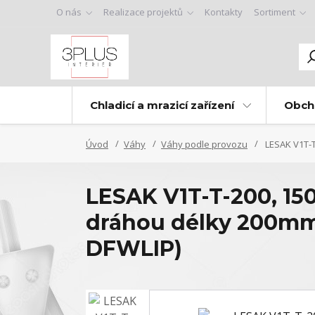
O nás
Realizace projektů
Kontakty
Sortiment
Chladicí a mrazicí zařízení
Obch
Úvod
Váhy
Váhy podle provozu
LESAK V1T-T
LESAK V1T-T-200, 15
dráhou délky 200mm 
DFWLIP)