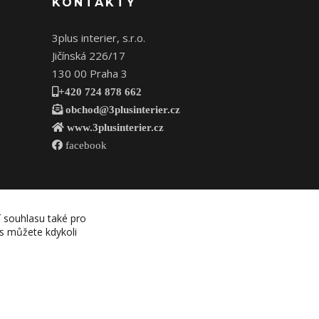
KONTAKTY
3plus interier, s.r.o.
Jičínská 226/17
130 00 Praha 3
+420 724 878 662
obchod@3plusinterier.cz
www.3plusinterier.cz
facebook
í souhlasu také pro
es můžete kdykoli