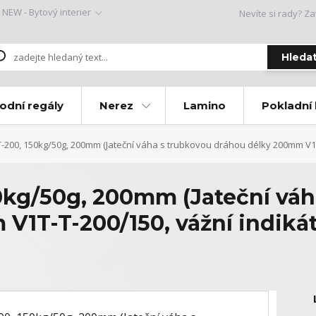
NEW - Bytový interier
Nevíte si rady? Za
Hleda
odní regály
Nerez
Lamino
Pokladní
-200, 150kg/50g, 200mm (Jateční váha s trubkovou dráhou délky 200mm V1T
0kg/50g, 200mm (Jateční váh
V1T-T-200/150, vážní indiká