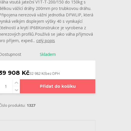
Váha visutá jateční V1T-T-200/150 do 150kg s
délkou vážící dráhy 200mm pro trubkovou dráhu.
Připojena nerezová vážní jednotka DFWLIP, která
vyniká velkým displejem výšky 40 s vynikající
čitelností a krytí IP68Konstrukce je vyrobena z
nerezových profilů.Používá se jako váha příjmová
pro příjem, exped...
celý popis
Dostupnost
Skladem
39 908 Kč
32 982 Kč
bez DPH
Přidat do košíku
Číslo produktu:
1327