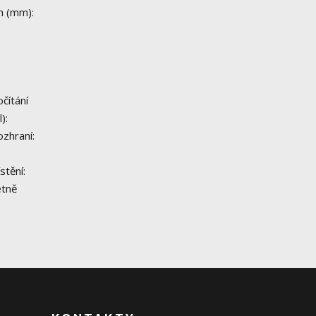
h (mm):
čítání
):
zhraní:
stění:
etně