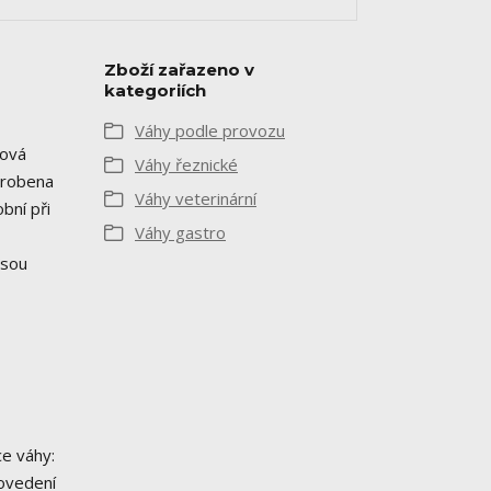
Zboží zařazeno v
kategoriích
Váhy podle provozu
zová
Váhy řeznické
vyrobena
Váhy veterinární
bní při
Váhy gastro
jsou
ce váhy:
rovedení