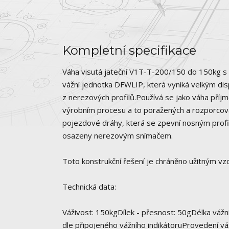
Kompletní specifikace
Váha visutá jateční V1T-T-200/150 do 150kg s
vážní jednotka DFWLIP, která vyniká velkým disp
z nerezových profilů.Používá se jako váha příjmo
výrobním procesu a to poražených a rozporcov
pojezdové dráhy, která se zpevní nosným profi
osazeny nerezovým snímačem.
Toto konstrukční řešení je chráněno užitným v
Technická data:
Váživost: 150kgDílek - přesnost: 50gDélka vážn
dle připojeného vážního indikátoruProvedení vá