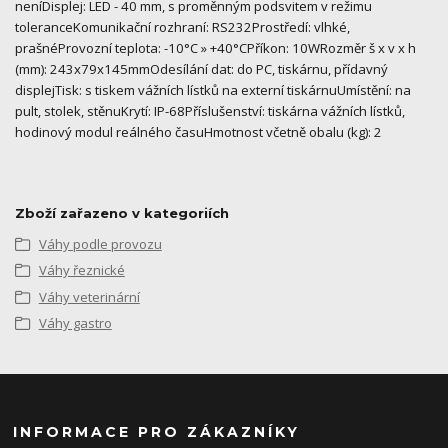
neníDisplej: LED - 40 mm, s proměnným podsvitem v režimu
toleranceKomunikační rozhraní: RS232Prostředí: vlhké,
prašnéProvozní teplota: -10°C » +40°CPříkon: 10WRozměr š x v x h
(mm): 243x79x145mmOdesílání dat: do PC, tiskárnu, přídavný
displejTisk: s tiskem vážních lístků na externí tiskárnuUmístění: na
pult, stolek, stěnuKrytí: IP-68Příslušenství: tiskárna vážních lístků,
hodinový modul reálného časuHmotnost včetně obalu (kg): 2
Zboží zařazeno v kategoriích
Váhy podle provozu
Váhy řeznické
Váhy veterinární
Váhy gastro
INFORMACE PRO ZÁKAZNÍKY