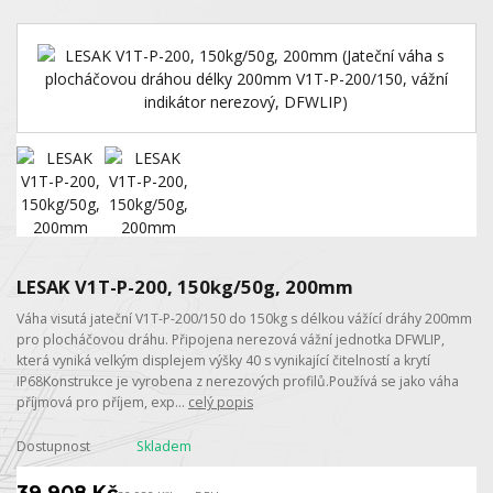
LESAK V1T-P-200, 150kg/50g, 200mm
Váha visutá jateční V1T-P-200/150 do 150kg s délkou vážící dráhy 200mm
pro plocháčovou dráhu. Připojena nerezová vážní jednotka DFWLIP,
která vyniká velkým displejem výšky 40 s vynikající čitelností a krytí
IP68Konstrukce je vyrobena z nerezových profilů.Používá se jako váha
příjmová pro příjem, exp...
celý popis
Dostupnost
Skladem
39 908 Kč