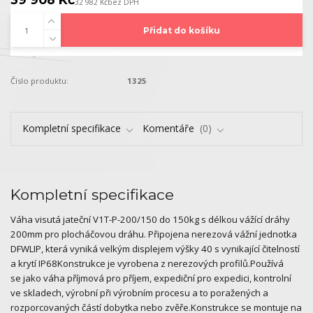
32 982 Kč
bez DPH
Přidat do košíku
Číslo produktu:
1325
Kompletní specifikace
Komentáře
0
Kompletní specifikace
Váha visutá jateční V1T-P-200/150 do 150kg s délkou vážící dráhy
200mm pro plocháčovou dráhu. Připojena nerezová vážní jednotka
DFWLIP, která vyniká velkým displejem výšky 40 s vynikající čitelností
a krytí IP68Konstrukce je vyrobena z nerezových profilů.Používá
se jako váha příjmová pro příjem, expediční pro expedici, kontrolní
ve skladech, výrobní při výrobním procesu a to poražených a
rozporcovaných částí dobytka nebo zvěře.Konstrukce se montuje na