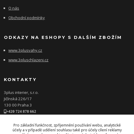
O nás
Obchodní podmínky
ODKAZY NA ESHOPY S DALŠÍM ZBOŽÍM
www.3plusvahy.cz
www.3pluschlazeni.cz
KONTAKTY
3plus interier, s.r.o.
Jičínská 226/17
130 00 Praha 3
+420 724 878 662
obchod@3plusinterier.cz
www.3plusinterier.cz
Pro základní funkčnost, zpříjemnění používání webu, analytické
účely a v případě udělení souhlasu také pro účely cílení reklamy
facebook