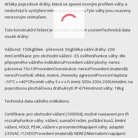
držáky pojezdové dráhy, která se zpevní nosným profilem váhy a
nedochází k vychýlení mimo dráhu pojezdu.Tyto váhy jsou osazeny
nerezovým snímačem.
Toto konstrukční řešení je chráněno užitným vzoremTechnická data
visuté dráhy:
Váživost: 150kgDílek - přesnost: 50gDélka vážní dráhy: 200
mmCertifikace: pro obchodní vážení - ES ověřeníFunkce váhy: dle
připojeného vážního indikátoruProvedení vážní plochy: nerez -
pásovina 70x15Provedení konstrukce: nerezProvedení (materiál):
nerezProstředí: vlhké, mokré, chemicky agresivníProvozní teplota:
-10°C » +40°CRozměr váhy š x v x h (mm): 500x 200x 200Umístění: na
pojezdovou plocháčovou dráhuKrytí: IP-67Hmotnost váhy: 18kg
Technická data vážního indikátoru:
Certifikace: pro obchodní vážení (10000d), možné nastavení pro tři
rozsahyFunkce váhy: vážení, sumační režim, počítání kusů, limitní
vážení, HOLD, PEAK, vážení v procentechNapájení váhy: adaptér
230VAC /12VDCProvedení (materiál): NEREZAlternativní napájení: