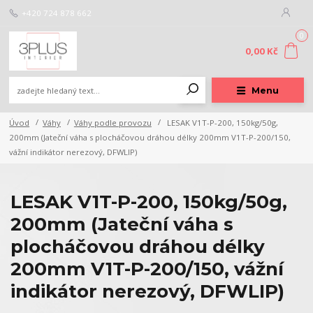
+420 724 878 662
0
0,00 Kč
Menu
Úvod
Váhy
Váhy podle provozu
LESAK V1T-P-200, 150kg/50g,
200mm (Jateční váha s plocháčovou dráhou délky 200mm V1T-P-200/150,
vážní indikátor nerezový, DFWLIP)
LESAK V1T-P-200, 150kg/50g,
200mm (Jateční váha s
plocháčovou dráhou délky
200mm V1T-P-200/150, vážní
indikátor nerezový, DFWLIP)