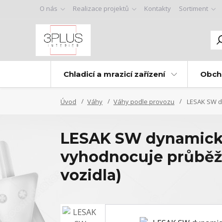
O nás
Realizace projektů
Kontakty
Sortiment
Chladicí a mrazicí zařízení
Obch
Úvod
Váhy
Váhy podle provozu
LESAK SW dy
LESAK SW dynamické 
vyhodnocuje průběž
vozidla)