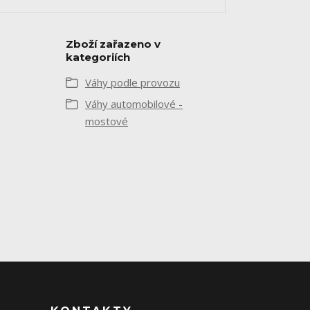
Zboží zařazeno v
kategoriích
Váhy podle provozu
Váhy automobilové -
mostové