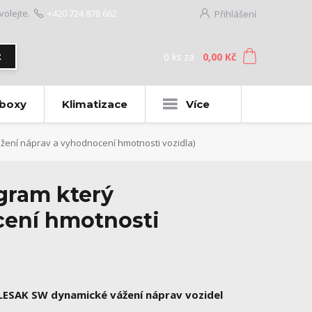
volejte.
+420 724 878 662
Přihlášení
0
ks
za
0,00 Kč
t
 boxy
Klimatizace
Více
ení náprav a vyhodnocení hmotnosti vozidla)
gram který
cení hmotnosti
LESAK SW dynamické vážení náprav vozidel