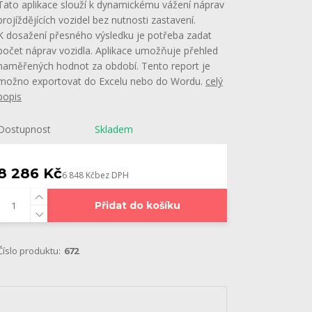
Tato aplikace slouží k dynamickému vážení náprav
projíždějících vozidel bez nutnosti zastavení.
K dosažení přesného výsledku je potřeba zadat
počet náprav vozidla. Aplikace umožňuje přehled
naměřených hodnot za období. Tento report je
možno exportovat do Excelu nebo do Wordu.
celý
popis
Dostupnost
Skladem
8 286 Kč
6 848 Kč
bez DPH
Přidat do košíku
Číslo produktu:
672