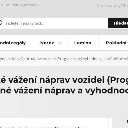
NEW - Bytový interier
Nevíte si rady? Za
Hleda
odní regály
Nerez
Lamino
Pokladní
namické vážení náprav vozidel (Program který vyhodnocuje průběžné váž
vážení náprav vozidel (Pro
né vážení náprav a vyhodno