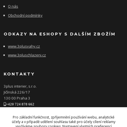
O nás
Obchodní podmínky
ODKAZY NA ESHOPY S DALŠÍM ZBOŽÍM
www.3plusvahy.cz
www.3pluschlazeni.cz
KONTAKTY
3plus interier, s.r.o.
Jičínská 226/17
130 00 Praha 3
+420 724 878 662
obchod@3plusinterier.cz
www.3plusinterier.cz
Pro základní funkčnost, zpříjemnění používání webu, analytické
účely a v případě udělení souhlasu také pro účely cílení reklamy
facebook
využíváme soubory cookies. Nastavení vlastních preferencí