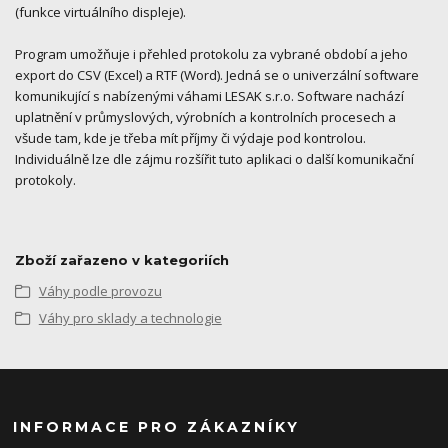
(funkce virtuálního displeje).
Program umožňuje i přehled protokolu za vybrané období a jeho
export do CSV (Excel) a RTF (Word). Jedná se o univerzální software
komunikující s nabízenými váhami LESAK s.r.o. Software nachází
uplatnění v průmyslových, výrobních a kontrolních procesech a
všude tam, kde je třeba mít příjmy či výdaje pod kontrolou.
Individuálně lze dle zájmu rozšířit tuto aplikaci o další komunikační
protokoly.
Zboží zařazeno v kategoriích
Váhy podle provozu
Váhy pro sklady a technologie
INFORMACE PRO ZÁKAZNÍKY