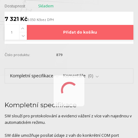
Dostupnost
Skladem
7 321 Kč
6 050 Kč
bez DPH
Přidat do košíku
Číslo produktu:
879
Kompletní specifikace
Komentáře
0
Kompletní specifikace
SW slouží pro protokolování a evidenci vážení z více vah najednou v
automatickém režimu.
SW dále umožňuje posílat údaje z vah do konkrétní COM port