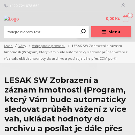
+420 724 878 662
0
0,00 Kč
Menu
Úvod
Váhy
Váhy podle provozu
LESAK SW Zobrazení a záznam
hmotnosti (Program, který Vám bude automaticky sledovat průběh vážení z
více vah, ukládat hodnoty do archivu a posílat je dále přes COM port)
LESAK SW Zobrazení a
záznam hmotnosti (Program,
který Vám bude automaticky
sledovat průběh vážení z více
vah, ukládat hodnoty do
archivu a posílat je dále přes