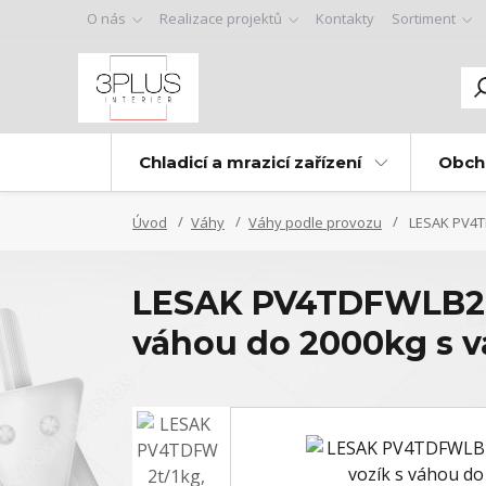
O nás
Realizace projektů
Kontakty
Sortiment
Chladicí a mrazicí zařízení
Obch
Úvod
Váhy
Váhy podle provozu
LESAK PV4TD
LESAK PV4TDFWLB2T2
váhou do 2000kg s vá