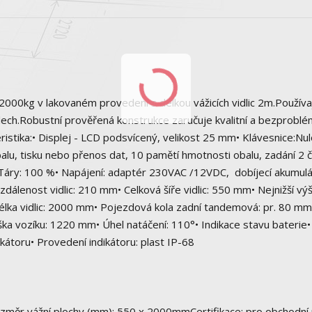
0kg v lakovaném provedení s délkou vážicích vidlic 2m.Používaj
adech.Robustní prověřená konstrukce zaručuje kvalitní a bezprobl
ristika:• Displej - LCD podsvícený, velikost 25 mm• Klávesnice:Nul
alu, tisku nebo přenos dat, 10 pamětí hmotnosti obalu, zadání 2 č
Táry: 100 %• Napájení: adaptér 230VAC /12VDC, dobíjecí akumulá
vzdálenost vidlic: 210 mm• Celková šíře vidlic: 550 mm• Nejnižší vý
élka vidlic: 2000 mm• Pojezdová kola zadní tandemová: pr. 80 mm 
ýška vozíku: 1220 mm• Úhel natáčení: 110°• Indikace stavu baterie•
kátoru• Provedení indikátoru: plast IP-68
Rozměr vážní plochy (mm): 550 x 2000mmCertifikace: pro obchodní