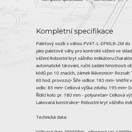
Kompletní specifikace
Paletový vozík s váhou PV4T-L-DFWLB-2M do 200
jako paletové váhy pro kontrolní vážení ve skl
vážení.Robustní kryt vážního indikátoru.Charakte
automatické tárování, ruční zadání hmotnosti ob
kódů po 10 znacích, zámek klávesnice• Rozsah 
60 hod. provozu)• Šíře vidlice: 185 mm• Vnitřní 
vidlic: 85 mm• Celková výška zdvihu: 195 mm• D
Řídící kolo: pr. 180 mm - polyuretan• Celková v
Lakovaná konstrukce• Robustní kryt vážního indi
Technická data:
Váživost (kg): 2000Dílek - přesnost (g): 1000