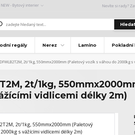
NEW - Bytový interier
Nevíte si rady? Za
Hleda
odní regály
Nerez
Lamino
Pokladní
FWLB2T2M, 2t/1kg, 550mmx2000mm (Paletový vozík s váhou do 2000kg s váž
M, 2t/1kg, 550mmx2000mm 
žícími vidlicemi délky 2m)