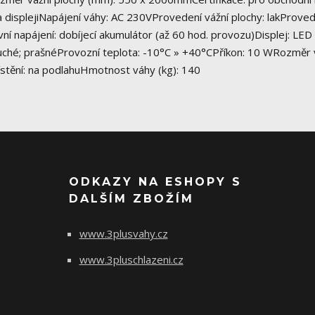
a displejiNapájení váhy: AC 230VProvedení vážní plochy: lakProve
vní napájení: dobíjecí akumulátor (až 60 hod. provozu)Displej: LED
ché; prašnéProvozní teplota: -10°C » +40°CPříkon: 10 WRozměr 
stění: na podlahuHmotnost váhy (kg): 140
ODKAZY NA ESHOPY S
DALŠÍM ZBOŽÍM
www.3plusvahy.cz
www.3pluschlazeni.cz