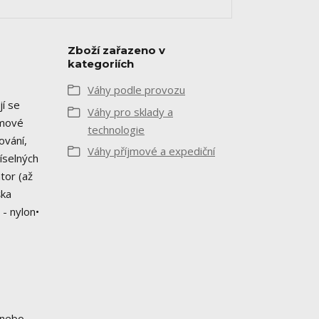
Zboží zařazeno v
kategoriích
Váhy podle provozu
í se
Váhy pro sklady a
émové
technologie
ování,
Váhy příjmové a expediční
íselných
tor (až
ška
- nylon•
 nebo