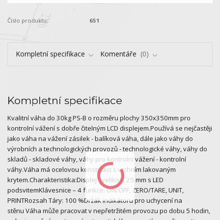
Číslo produktu:
651
Kompletní specifikace
Komentáře
0
Kompletní specifikace
Kvalitní váha do 30kg PS-B o rozměru plochy 350x350mm pro
kontrolní vážení s dobře čitelným LCD displejem.Používá se nejčastěji
jako váha na vážení zásilek - balíková váha, dále jako váhy do
výrobních a technologických provozů - technologické váhy, váhy do
skladů - skladové váhy, váhy pro kontrolní vážení - kontrolní
váhy.Váha má ocelovou konstrukci s vrchním lakovaným
krytem.Charakteristika:Displej - velikost 25 mm s LED
podsvitemKlávesnice – 4 funkce: ON/OFF, ZERO/TARE, UNIT,
PRINTRozsah Táry: 100 %Držák indikátoru pro uchycení na
stěnu Váha může pracovat v nepřetržitém provozu po dobu 5 hodin,