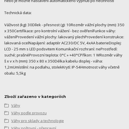
nebo je možné nastavení automatického vypnutí po nečinnosti
Technická data:
Váživost (kg): 30Dílek - přesnost (g): 10Rozměr vážní plochy (mm): 350
x 350Certifikace: pro kontrolní vážení - bez ověřeníFunkce váhy:
váženíProvedení vážní plochy: lakovaný plechProvedení konstrukce:
lakovaná ocelNapájení: adaptér AC230/DC 5V, 4xAA baterieDisplej:
LCD - 25 mm s LED podsvitem Komunikační rozhraní: neProstředí:
suché; prašnéProvozní teplota: 0°C » +40°CPříkon: 1 WRozměr váhy
š x v x h (mm): 350 x 80 x 350Délka kabelu displej - váha:
1,2mUmístění: na podlahu, stolekKrytí: IP-54Hmotnost váhy včetně
obalu: 5,5kg
Zboží zařazeno v kategoriích
Váhy
Váhy podle provozu
Váhy pro sklady a technologie
Váhy poštovní - přepravní