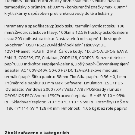
100mm/s - konkurenční značky běžně 80mm/s* velikost návinu
termopásky o průměru až 83mm - konkurenční značky max. 60mm*
kryt tiskárny uzpůsoben proti vniknutí vody do těla tískárny
Parametry a specifikace:Způsob tisku: termálníRychlost tisku: 100
mm/sŽivotnost tiskové hlavy: 100km s 12,5% hustoty tiskuRozlišení
tisku: 203 dpiHustota tisku: Nastavitelná od stupně 1 do stupně
5Rozhraní USB / RS232Ovládání pokladní zásuvky: DC
12V/1APaměť FLAS h 2 MB Čárové kódy: 1D, UPC-A, UPC-E, EAN8,
EAN13, CODE39, ITF, Codabar, CODE128, CODE93 Senzor detekce
papíruLED indikátor: Napájení-Zelená, Došlý papír-ČervenáNapájení:
adaptér AC 100V-240V, 50-60 Hz/ DC 12V-2ATiskové medium:
termální papír Šířka papíru: 58mm Tloušťka papíru: 0,56 ~ 0,1 mm
Průměr role papíru: 83 mm Max. Software: Emulation ESC / POS
Ovladače: Windows 2000 / XP / Vista / 7/8 / POSReady / Linux /
OPOS/ iOS ESC/ Android ESCPracovní teplota: 5 ~ 45 ℃ 10 ~ 95%
RH Skladovací teplota: -10 ~ 50 ℃ / 10 ~ 95% RH Rozměry H x Š x V:
186 (l) * 114 (W) * 128 (H) mm Hmotnost: 1,06 kg (bez role papíru)
Zboží zařazeno v kategoriích