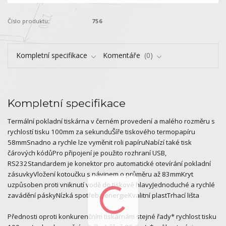
Číslo produktu:
756
Kompletní specifikace
Komentáře
0
Kompletní specifikace
Termální pokladní tiskárna v černém provedení a malého rozměru s
rychlostí tisku 100mm za sekunduŠíře tiskového termopapíru
58mmSnadno a rychle lze vyměnit roli papíruNabízí také tisk
čárových kódůPro připojení je použito rozhraní USB,
RS232Standardem je konektor pro automatické otevírání pokladní
zásuvkyVložení kotoučku s návinem o průměru až 83mmKryt
uzpůsoben proti vniknutí vodě do tiskové hlavyJednoduché a rychlé
zavádění páskyNízká spotřeba energieKvalitní plastTrhací lišta
Přednosti oproti konkurenčním tiskárnám stejné řady* rychlost tisku