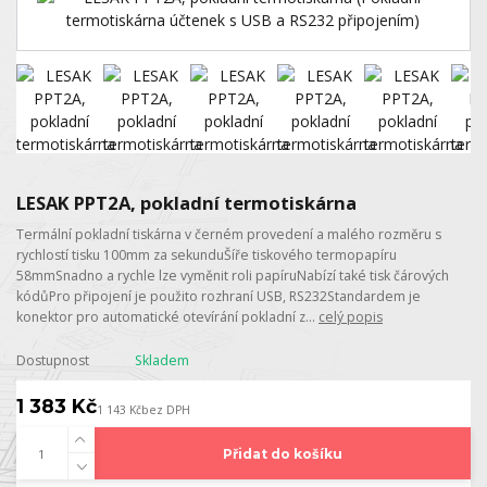
LESAK PPT2A, pokladní termotiskárna
Termální pokladní tiskárna v černém provedení a malého rozměru s
rychlostí tisku 100mm za sekunduŠíře tiskového termopapíru
58mmSnadno a rychle lze vyměnit roli papíruNabízí také tisk čárových
kódůPro připojení je použito rozhraní USB, RS232Standardem je
konektor pro automatické otevírání pokladní z...
celý popis
Dostupnost
Skladem
1 383 Kč
1 143 Kč
bez DPH
Přidat do košíku