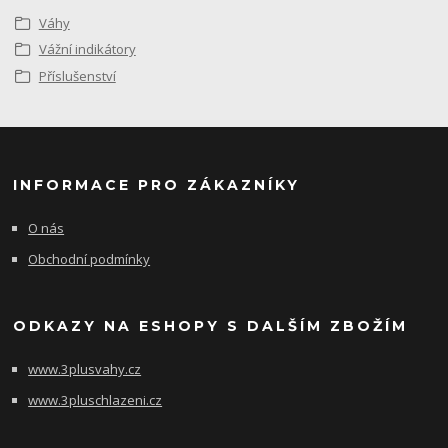
Váhy
Vážní indikátory
Příslušenství
INFORMACE PRO ZÁKAZNÍKY
O nás
Obchodní podmínky
ODKAZY NA ESHOPY S DALŠÍM ZBOŽÍM
www.3plusvahy.cz
www.3pluschlazeni.cz