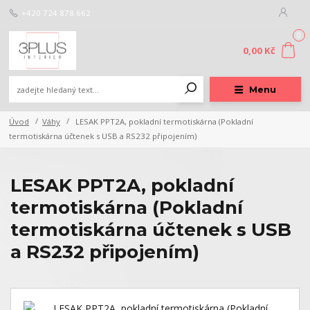
+420 724 878 662
0
0,00 Kč
Menu
Úvod
Váhy
LESAK PPT2A, pokladní termotiskárna (Pokladní
termotiskárna účtenek s USB a RS232 připojením)
LESAK PPT2A, pokladní
termotiskárna (Pokladní
termotiskárna účtenek s USB
a RS232 připojením)