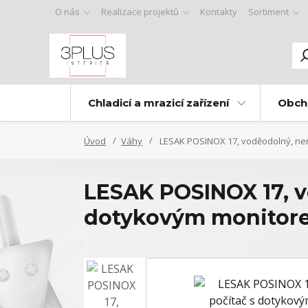
O nás
Realizace projektů
Kontakty
Sortiment
Chladicí a mrazicí zařízení
Obch
Úvod
Váhy
LESAK POSINOX 17, voděodolný, nere
LESAK POSINOX 17, v
dotykovým monitorem