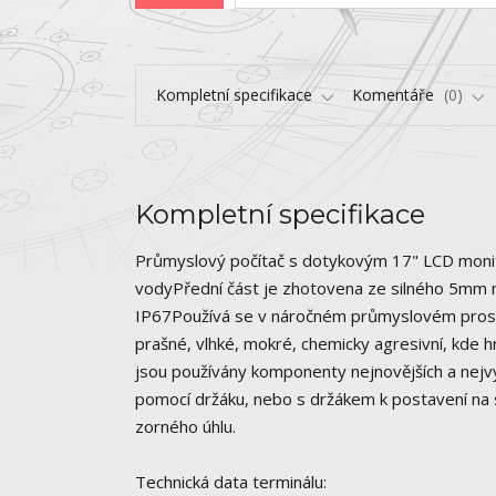
Kompletní specifikace
Komentáře
0
Kompletní specifikace
Průmyslový počítač s dotykovým 17" LCD monit
vodyPřední část je zhotovena ze silného 5mm ne
IP67Používá se v náročném průmyslovém prostře
prašné, vlhké, mokré, chemicky agresivní, kde hr
jsou používány komponenty nejnovějších a nejvý
pomocí držáku, nebo s držákem k postavení na
zorného úhlu.
Technická data terminálu: