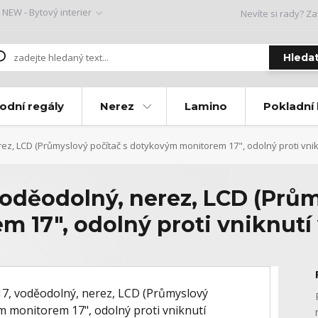
NEW - Bytový interier
Nevíte si rady? Za
Hleda
odní regály
Nerez
Lamino
Pokladní
z, LCD (Průmyslový počítač s dotykovým monitorem 17", odolný proti vnik
oděodolný, nerez, LCD (Prům
 17", odolný proti vniknutí