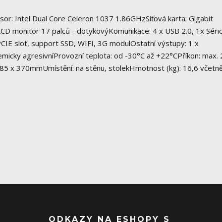
or: Intel Dual Core Celeron 1037 1.86GHzSíťová karta: Gigabit
 monitor 17 palců - dotykovýKomunikace: 4 x USB 2.0, 1x Séri
PCIE slot, support SSD, WIFI, 3G modulOstatní výstupy: 1 x
hemicky agresivníProvozní teplota: od -30°C až +22°CPříkon: max.
85 x 370mmUmístění: na stěnu, stolekHmotnost (kg): 16,6 včetn
ODKAZY NA ESHOPY S