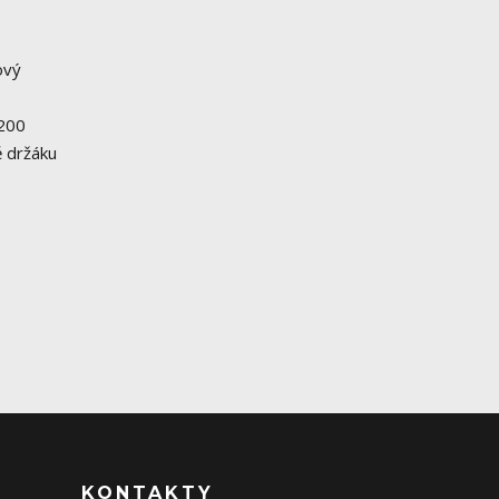
ový
 200
ě držáku
KONTAKTY