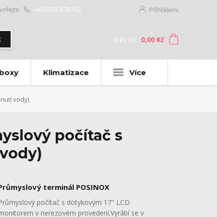
volejte.
+420 724 878 662
Přihlášení
0
ks
za
0,00 Kč
t
 boxy
Klimatizace
Více
nutí vody)
yslový počítač s
 vody)
Průmyslový terminál POSINOX
Průmyslový počítač s dotykovým 17" LCD
monitorem v nerezovém provedení.Vyrábí se v