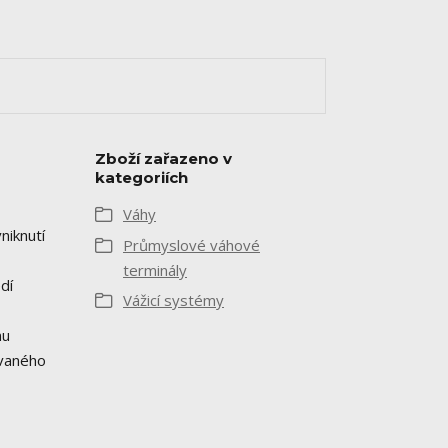
Zboží zařazeno v
kategoriích
Váhy
niknutí
Průmyslové váhové
terminály
dí
Vážicí systémy
nu
ovaného