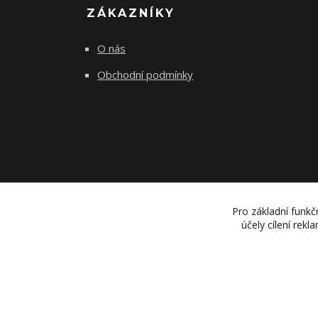
ZÁKAZNÍKY
O nás
Obchodní podmínky
Pro základní funkč
účely cílení rek