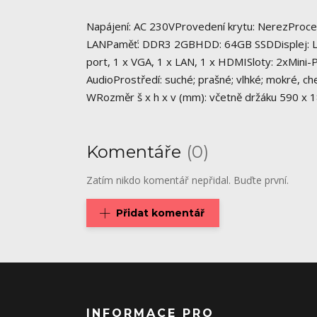
Napájení: AC 230VProvedení krytu: NerezProces
LANPaměť: DDR3 2GBHDD: 64GB SSDDisplej: LCD
port, 1 x VGA, 1 x LAN, 1 x HDMISloty: 2xMini-
AudioProstředí: suché; prašné; vlhké; mokré, c
WRozměr š x h x v (mm): včetně držáku 590 x 1
Komentáře
0
Zatím nikdo komentář nepřidal. Buďte první.
Přidat komentář
INFORMACE PRO