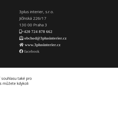
3plus interier, s.r.o.
Jičínská 226/17
130 00 Praha 3
+420 724 878 662
obchod@3plusinterier.cz
www.3plusinterier.cz
facebook
í souhlasu také pro
es můžete kdykoli