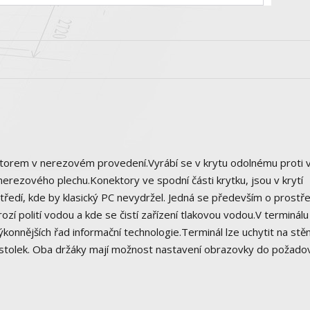
orem v nerezovém provedení.Vyrábí se v krytu odolnému proti v
rezového plechu.Konektory ve spodní části krytku, jsou v krytí
dí, kde by klasický PC nevydržel. Jedná se především o prostře
ozí polití vodou a kde se čistí zařízení tlakovou vodou.V terminálu
konnějších řad informační technologie.Terminál lze uchytit na stě
 stolek. Oba držáky mají možnost nastavení obrazovky do požad