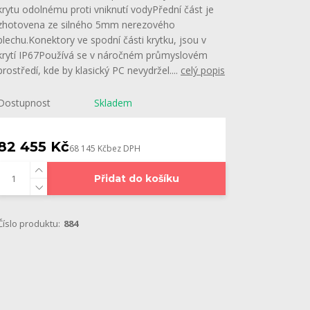
krytu odolnému proti vniknutí vodyPřední část je
zhotovena ze silného 5mm nerezového
plechu.Konektory ve spodní části krytku, jsou v
krytí IP67Používá se v náročném průmyslovém
prostředí, kde by klasický PC nevydržel....
celý popis
Dostupnost
Skladem
82 455 Kč
68 145 Kč
bez DPH
Přidat do košíku
Číslo produktu:
884