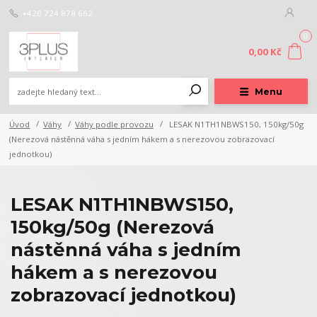
+420 724 878 662
0
0,00 Kč
Menu
Úvod
Váhy
Váhy podle provozu
LESAK N1TH1NBWS150, 150kg/50g
(Nerezová nástěnná váha s jedním hákem a s nerezovou zobrazovací
jednotkou)
LESAK N1TH1NBWS150,
150kg/50g (Nerezová
nástěnná váha s jedním
hákem a s nerezovou
zobrazovací jednotkou)