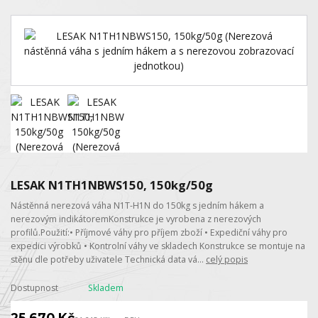
LESAK N1TH1NBWS150, 150kg/50g
Nástěnná nerezová váha N1T-H1N do 150kg s jedním hákem a
nerezovým indikátoremKonstrukce je vyrobena z nerezových
profilů.Použití:• Příjmové váhy pro příjem zboží • Expediční váhy pro
expedici výrobků • Kontrolní váhy ve skladech Konstrukce se montuje na
stěnu dle potřeby uživatele Technická data vá...
celý popis
Dostupnost
Skladem
25 670 Kč