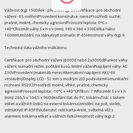
Váživost (kg): 150Dílek - přesnost (g): 50Certifikace: pro obchodní
vážení - ES ověřeníProvedení konstrukce: nerezProstředí: suché;
prašné, mokré, chemicky agresivníProvozní teplota: 0°C »
+40°CRozměr váhy š x h x v (mm): 180 x 360 x 300Délka háku:
160mmUmístění: na stěnuKrytí snímače: IP-65Hmotnost váhy (kg): 9
Technická data vážního indikátoru:
Certifikace: pro obchodní vážení (6000d nebo 2x3000d)Funkce váhy:
vážení, sumační režim, počítání kusů, limitní váženíNapájení váhy: AC
230VProvedení (materiál): nerezAlternativní napájení: AKU 6V
vestavěnýDisplej: LCD - 52 mm s modrým LED podsvitemKomunikační
rozhraní: RS232Prostředí: mokré, vlhké, prašné, chemicky
agresivníProvozní teplota: -10°C » +40°CPříkon: 7 WRozměr š x v x h
(mm): 265,5 x 164,5 x 96Odesílání dat: do PC, tiskárnuTisk: s tiskem
etiket a vážních lístků na externí tiskárnuUmístění: na pult, stolek,
stěnuKrytí: IP-65Příslušenství: relé karta-4relé, světelná věž s
alarmem, tiskárna etiket a vážních lístkůHmotnost váhy (kg): 2