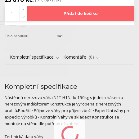
21 215 Kč
bez DPH
Přidat do košíku
Číslo produktu:
841
Kompletní specifikace
Komentáře
0
Kompletní specifikace
Nástěnná nerezová váha N1T-H1N do 150kg s jedním hákem a
nerezovým indikátoremKonstrukce je vyrobena z nerezových
profilů.Použití:• Příjmové váhy pro příjem zboží • Expediční váhy pro
expedici výrobků • Kontrolní váhy ve skladech Konstrukce se
montuje na stěnu dle potřeby uživatele
Technická data váhy: