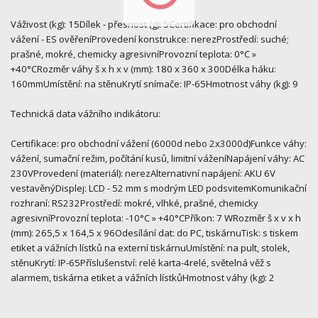
Váživost (kg): 15Dílek - přesnost (g): 5Certifikace: pro obchodní
vážení - ES ověřeníProvedení konstrukce: nerezProstředí: suché;
prašné, mokré, chemicky agresivníProvozní teplota: 0°C »
+40°CRozměr váhy š x h x v (mm): 180 x 360 x 300Délka háku:
160mmUmístění: na stěnuKrytí snímače: IP-65Hmotnost váhy (kg): 9
Technická data vážního indikátoru:
Certifikace: pro obchodní vážení (6000d nebo 2x3000d)Funkce váhy:
vážení, sumační režim, počítání kusů, limitní váženíNapájení váhy: AC
230VProvedení (materiál): nerezAlternativní napájení: AKU 6V
vestavěnýDisplej: LCD - 52 mm s modrým LED podsvitemKomunikační
rozhraní: RS232Prostředí: mokré, vlhké, prašné, chemicky
agresivníProvozní teplota: -10°C » +40°CPříkon: 7 WRozměr š x v x h
(mm): 265,5 x 164,5 x 96Odesílání dat: do PC, tiskárnuTisk: s tiskem
etiket a vážních lístků na externí tiskárnuUmístění: na pult, stolek,
stěnuKrytí: IP-65Příslušenství: relé karta-4relé, světelná věž s
alarmem, tiskárna etiket a vážních lístkůHmotnost váhy (kg): 2