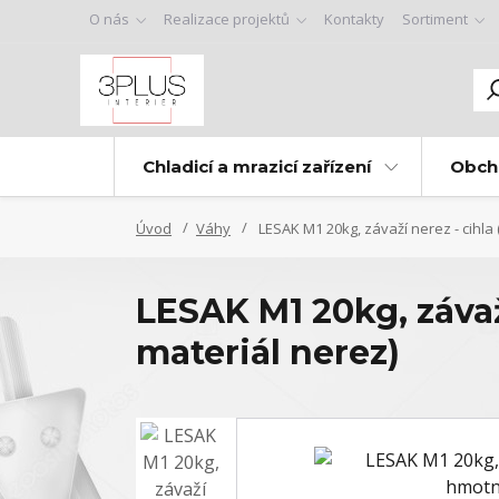
O nás
Realizace projektů
Kontakty
Sortiment
Chladicí a mrazicí zařízení
Obch
Úvod
Váhy
LESAK M1 20kg, závaží nerez - cihla 
LESAK M1 20kg, závaž
materiál nerez)