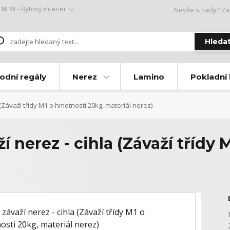
NEW - Bytový interier
Nevíte si rady? Za
Hleda
odní regály
Nerez
Lamino
Pokladní
(Závaží třídy M1 o hmotnosti 20kg, materiál nerez)
í nerez - cihla (Závaží třídy