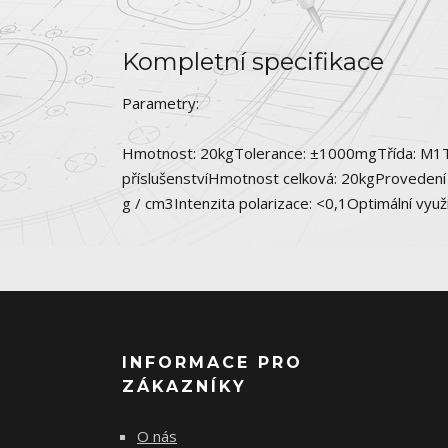
Kompletní specifikace
Parametry:
Hmotnost: 20kgTolerance: ±1000mgTřída: M1Tva
příslušenstvíHmotnost celková: 20kgProvedení
g / cm3Intenzita polarizace: <0,1Optimální využi
INFORMACE PRO
ZÁKAZNÍKY
O nás