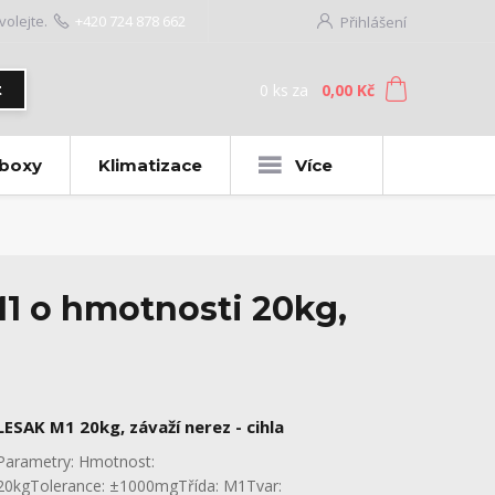
volejte.
+420 724 878 662
Přihlášení
0
ks
za
0,00 Kč
t
 boxy
Klimatizace
Více
 M1 o hmotnosti 20kg,
LESAK M1 20kg, závaží nerez - cihla
Parametry: Hmotnost:
20kgTolerance: ±1000mgTřída: M1Tvar: