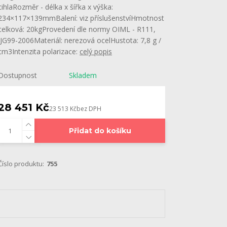
cihlaRozměr - délka x šířka x výška:
234×117×139mmBalení: viz příslušenstvíHmotnost
celková: 20kgProvedení dle normy OIML - R111,
JJG99-2006Materiál: nerezová ocelHustota: 7,8 g /
cm3Intenzita polarizace:
celý popis
Dostupnost
Skladem
28 451 Kč
23 513 Kč
bez DPH
Přidat do košíku
Číslo produktu:
755