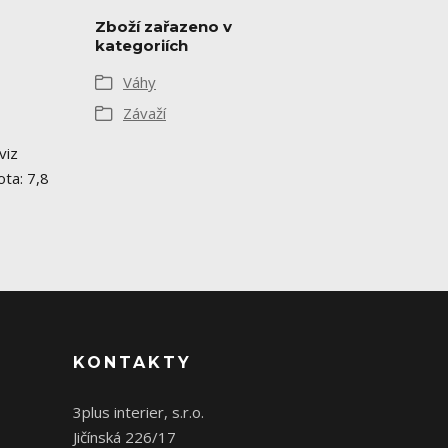
Zboží zařazeno v
kategoriích
Váhy
Závaží
viz
ta: 7,8
KONTAKTY
3plus interier, s.r.o.
Jičínská 226/17