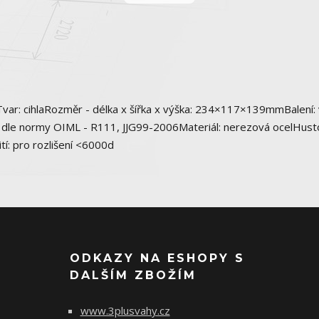
r: cihlaRozměr - délka x šířka x výška: 234×117×139mmBalení: 
 dle normy OIML - R111, JJG99-2006Materiál: nerezová ocelHusto
tí: pro rozlišení <6000d
ODKAZY NA ESHOPY S
DALŠÍM ZBOŽÍM
www.3plusvahy.cz