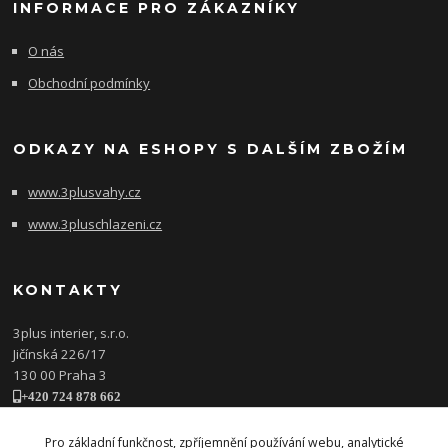
INFORMACE PRO ZÁKAZNÍKY
O nás
Obchodní podmínky
ODKAZY NA ESHOPY S DALŠÍM ZBOŽÍM
www.3plusvahy.cz
www.3pluschlazeni.cz
KONTAKTY
3plus interier, s.r.o.
Jičínská 226/17
130 00 Praha 3
+420 724 878 662
obchod@3plusinterier.cz
www.3plusinterier.cz
Pro základní funkčnost, zpříjemnění používání webu, analytické