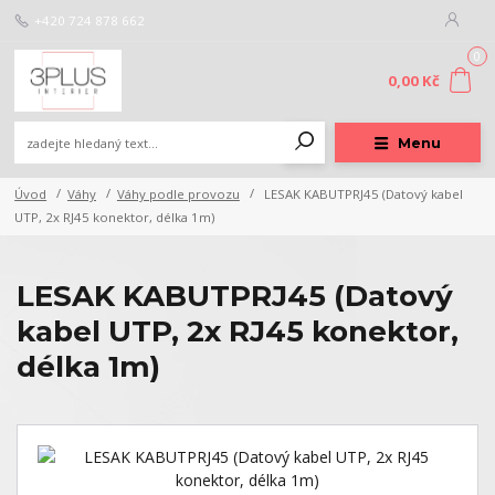
+420 724 878 662
0
0,00 Kč
Menu
Úvod
Váhy
Váhy podle provozu
LESAK KABUTPRJ45 (Datový kabel
UTP, 2x RJ45 konektor, délka 1m)
LESAK KABUTPRJ45 (Datový
kabel UTP, 2x RJ45 konektor,
délka 1m)