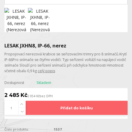
LESAK JXHN8, IP-66, nerez
Propojovací nerezová krabice se seřizovacími trimry pro 8 snímačů.Krytí
IP-66Pro snímače se čtyřmi vodiči. Typ seřízení: voltáží na napájecí vodič
snímače Slouží pro seřízení snímačů při odchylce hmotnosti Hmotnost
včetně obalu 0,9 kg
celý popis
Dostupnost
Skladem
2 485 Kč
2 054 Kč
bez DPH
Přidat do košíku
Číslo produktu:
1537