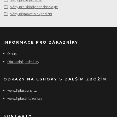
Váhy pro sklady a technologie
Váhy příjmové a expediční
INFORMACE PRO ZÁKAZNÍKY
O nás
Obchodní podmínky
ODKAZY NA ESHOPY S DALŠÍM ZBOŽÍM
www.3plusvahy.cz
www.3pluschlazeni.cz
KONTAKTY