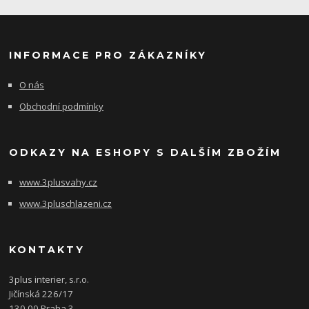
INFORMACE PRO ZÁKAZNÍKY
O nás
Obchodní podmínky
ODKAZY NA ESHOPY S DALŠÍM ZBOŽÍM
www.3plusvahy.cz
www.3pluschlazeni.cz
KONTAKTY
3plus interier, s.r.o.
Jičínská 226/17
130 00 Praha 3