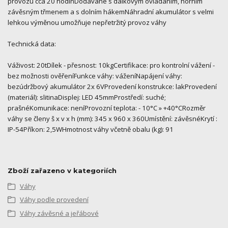
provozu cca 20 hodinDodávané s dálkovým ovládáním, horním
závěsným třmenem a s dolním hákemNáhradní akumulátor s velmi
lehkou výměnou umožňuje nepřetržitý provoz váhy
Technická data:
Váživost: 20tDílek - přesnost: 10kgCertifikace: pro kontrolní vážení -
bez možnosti ověřeníFunkce váhy: váženíNapájení váhy:
bezúdržbový akumulátor 2x 6VProvedení konstrukce: lakProvedení
(materiál): slitinaDisplej: LED 45mmProstředí: suché;
prašnéKomunikace: neníProvozní teplota: - 10°C » +40°CRozměr
váhy se členy š x v x h (mm): 345 x 960 x 360Umístění: závěsnéKrytí :
IP-54Příkon: 2,5WHmotnost váhy včetně obalu (kg): 91
Zboží zařazeno v kategoriích
Váhy
Váhy podle provedení
Váhy závěsné a jeřábové