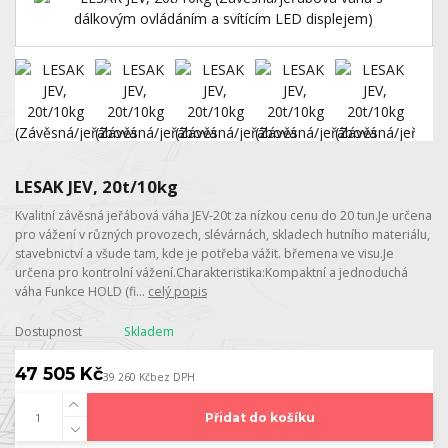
LESAK JEV, 20t/10kg
Kvalitní závěsná jeřábová váha JEV-20t za nízkou cenu do 20 tun.Je určena
pro vážení v různých provozech, slévárnách, skladech hutního materiálu,
stavebnictví a všude tam, kde je potřeba vážit. břemena ve visu.Je
určena pro kontrolní vážení.Charakteristika:Kompaktní a jednoduchá
váha Funkce HOLD (fi...
celý popis
Dostupnost
Skladem
47 505 Kč
39 260 Kč
bez DPH
Přidat do košíku