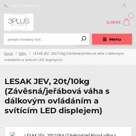
+420 724 878 662
0
0,00 Kč
Menu
Úvod
Váhy
LESAK JEV, 20t/10kg (Závěsná/jeřábová váha s dálkovým
ovládáním a svítícím LED displejem)
LESAK JEV, 20t/10kg
(Závěsná/jeřábová váha s
dálkovým ovládáním a
svítícím LED displejem)