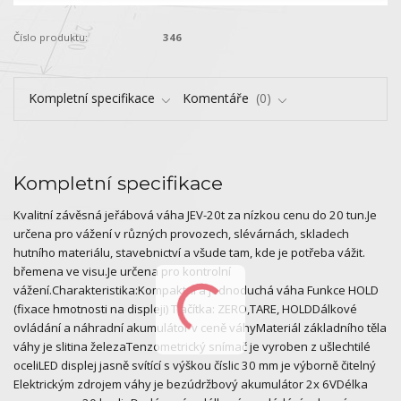
Číslo produktu:
346
Kompletní specifikace
Komentáře
0
Kompletní specifikace
Kvalitní závěsná jeřábová váha JEV-20t za nízkou cenu do 20 tun.Je
určena pro vážení v různých provozech, slévárnách, skladech
hutního materiálu, stavebnictví a všude tam, kde je potřeba vážit.
břemena ve visu.Je určena pro kontrolní
vážení.Charakteristika:Kompaktní a jednoduchá váha Funkce HOLD
(fixace hmotnosti na displeji) Tlačítka: ZERO,TARE, HOLDDálkové
ovládání a náhradní akumulátor v ceně váhyMateriál základního těla
váhy je slitina železaTenzometrický snímač je vyroben z ušlechtilé
oceliLED displej jasně svítící s výškou číslic 30 mm je výborně čitelný
Elektrickým zdrojem váhy je bezúdržbový akumulátor 2x 6VDélka