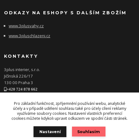
ODKAZY NA ESHOPY S DALŠÍM ZBOŽÍM
www.3plusvahy.cz
www.3pluschlazeni.cz
KONTAKTY
3plus interier, s.r.o.
Jičínská 226/17
130 00 Praha 3
+420 724 878 662
obchod@3plusinterier.cz
www.3plusinterier.cz
Pro základní funkčnost, zpříjemnění používání webu, analytické
účely a v případě udělení souhlasu také pro účely cílení reklamy
facebook
využíváme soubory cookies. Nastavení vlastních preferencí
cookies můžete kdykoli upravit odkazem ve spodní části stránek.
Nastavení
Souhlasím