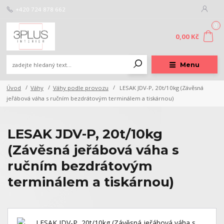
+420 724 878 662
0
0,00 Kč
Menu
Úvod
Váhy
Váhy podle provozu
LESAK JDV-P, 20t/10kg (Závěsná
jeřábová váha s ručním bezdrátovým terminálem a tiskárnou)
LESAK JDV-P, 20t/10kg
(Závěsná jeřábová váha s
ručním bezdrátovým
terminálem a tiskárnou)