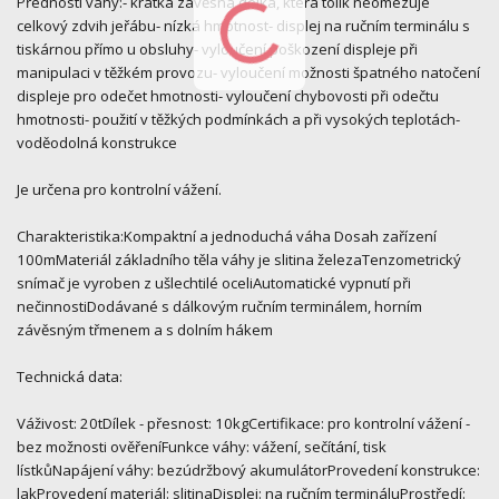
Přednosti váhy:- krátká závěsná délka, která tolik neomezuje
celkový zdvih jeřábu- nízká hmotnost- displej na ručním terminálu s
tiskárnou přímo u obsluhy- vyloučení poškození displeje při
manipulaci v těžkém provozu- vyloučení možnosti špatného natočení
displeje pro odečet hmotnosti- vyloučení chybovosti při odečtu
hmotnosti- použití v těžkých podmínkách a při vysokých teplotách-
voděodolná konstrukce
Je určena pro kontrolní vážení.
Charakteristika:Kompaktní a jednoduchá váha Dosah zařízení
100mMateriál základního těla váhy je slitina železaTenzometrický
snímač je vyroben z ušlechtilé oceliAutomatické vypnutí při
nečinnostiDodávané s dálkovým ručním terminálem, horním
závěsným třmenem a s dolním hákem
Technická data:
Váživost: 20tDílek - přesnost: 10kgCertifikace: pro kontrolní vážení -
bez možnosti ověřeníFunkce váhy: vážení, sečítání, tisk
lístkůNapájení váhy: bezúdržbový akumulátorProvedení konstrukce:
lakProvedení materiál: slitinaDisplej: na ručním termináluProstředí: