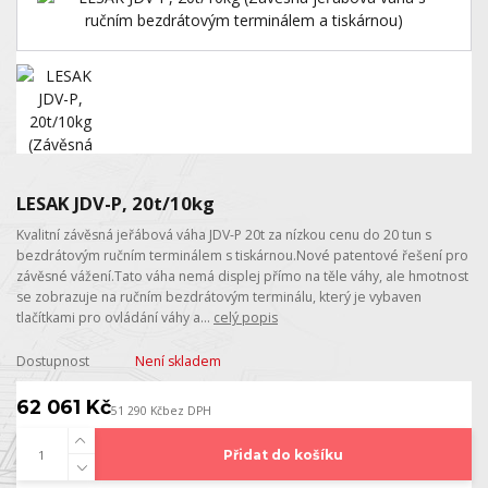
LESAK JDV-P, 20t/10kg
Kvalitní závěsná jeřábová váha JDV-P 20t za nízkou cenu do 20 tun s
bezdrátovým ručním terminálem s tiskárnou.Nové patentové řešení pro
závěsné vážení.Tato váha nemá displej přímo na těle váhy, ale hmotnost
se zobrazuje na ručním bezdrátovým terminálu, který je vybaven
tlačítkami pro ovládání váhy a...
celý popis
Dostupnost
Není skladem
62 061 Kč
51 290 Kč
bez DPH
Přidat do košíku