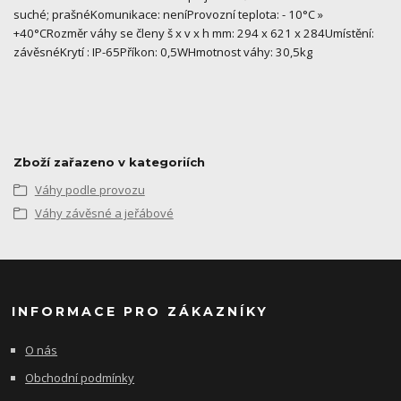
suché; prašnéKomunikace: neníProvozní teplota: - 10°C »
+40°CRozměr váhy se členy š x v x h mm: 294 x 621 x 284Umístění:
závěsnéKrytí : IP-65Příkon: 0,5WHmotnost váhy: 30,5kg
Zboží zařazeno v kategoriích
Váhy podle provozu
Váhy závěsné a jeřábové
INFORMACE PRO ZÁKAZNÍKY
O nás
Obchodní podmínky