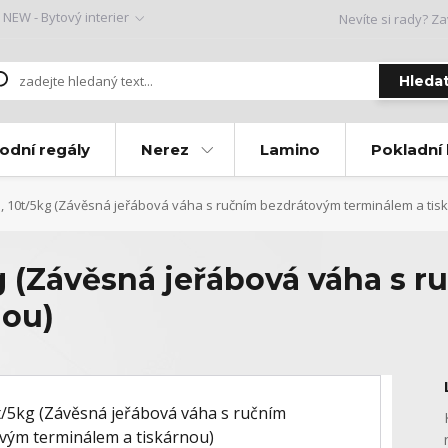
NEW - Bytový interier
Nevíte si rady? Za
Hleda
odní regály
Nerez
Lamino
Pokladní
, 10t/5kg (Závěsná jeřábová váha s ručním bezdrátovým terminálem a tis
g (Závěsná jeřábová váha s 
nou)