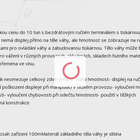
ízkou cenu do 10 tun s bezdrátovým ručním terminálem s tiskárno
 nemá displej přímo na těle váhy, ale hmotnost se zobrazuje na r
kami pro ovládání váhy a zabudovanou tiskárnou. Tělo váhy může 
ro vážení v různých provozech, slévárnách, skladech hutního mater
 břemena ve visu.
lik neomezuje celkový zdvih jeřábu- nízká hmotnost- displej na ru
í poškození displeje při manipulaci v těžkém provozu- vyloučení 
i- vyloučení chybovosti při odečtu hmotnosti- použití v těžkých
ná konstrukce
ah zařízení 100mMateriál základního těla váhy je slitina