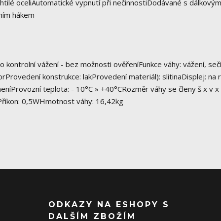
htilé oceliAutomatické vypnutí při nečinnostiDodávané s dálkový
lním hákem
ro kontrolní vážení - bez možnosti ověřeníFunkce váhy: vážení, sečí
rProvedení konstrukce: lakProvedení materiál): slitinaDisplej: na 
eníProvozní teplota: - 10°C » +40°CRozměr váhy se členy š x v x
5Příkon: 0,5WHmotnost váhy: 16,42kg
ODKAZY NA ESHOPY S
DALŠÍM ZBOŽÍM