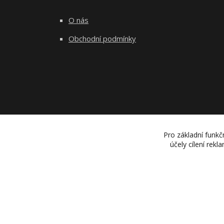
O nás
Obchodní podmínky
Pro základní funkč
účely cílení rek