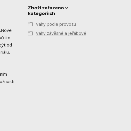
Zboží zařazeno v
kategoriích
Váhy podle provozu
u.Nové
Váhy závěsné a jeřábové
učním
být od
iálu,
čním
možnosti