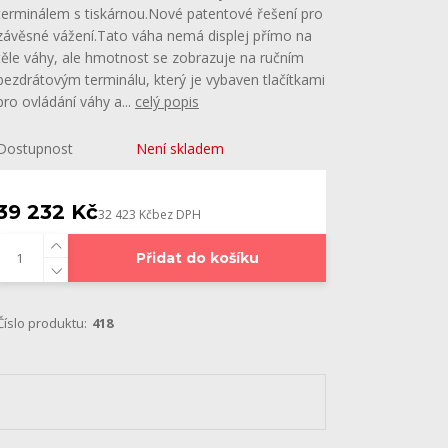
terminálem s tiskárnou.Nové patentové řešení pro
závěsné vážení.Tato váha nemá displej přímo na
těle váhy, ale hmotnost se zobrazuje na ručním
bezdrátovým terminálu, který je vybaven tlačítkami
pro ovládání váhy a...
celý popis
Dostupnost
Není skladem
39 232 Kč
32 423 Kč
bez DPH
Přidat do košíku
Číslo produktu:
418