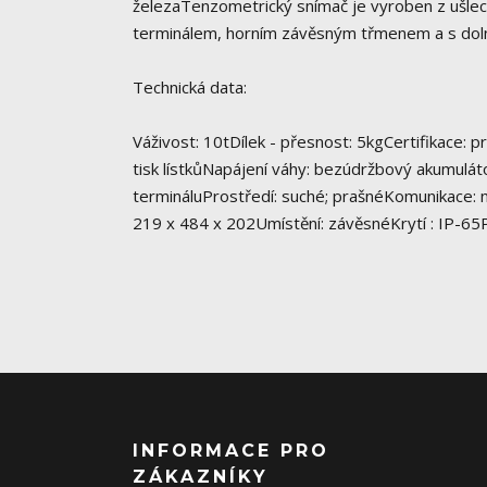
železaTenzometrický snímač je vyroben z ušlec
terminálem, horním závěsným třmenem a s do
Technická data:
Váživost: 10tDílek - přesnost: 5kgCertifikace: p
tisk lístkůNapájení váhy: bezúdržbový akumuláto
termináluProstředí: suché; prašnéKomunikace: n
219 x 484 x 202Umístění: závěsnéKrytí : IP-6
INFORMACE PRO
ZÁKAZNÍKY