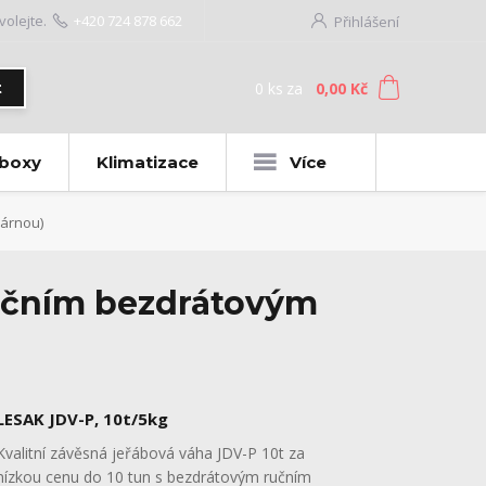
volejte.
+420 724 878 662
Přihlášení
0
ks
za
0,00 Kč
t
 boxy
Klimatizace
Více
kárnou)
ručním bezdrátovým
LESAK JDV-P, 10t/5kg
Kvalitní závěsná jeřábová váha JDV-P 10t za
nízkou cenu do 10 tun s bezdrátovým ručním