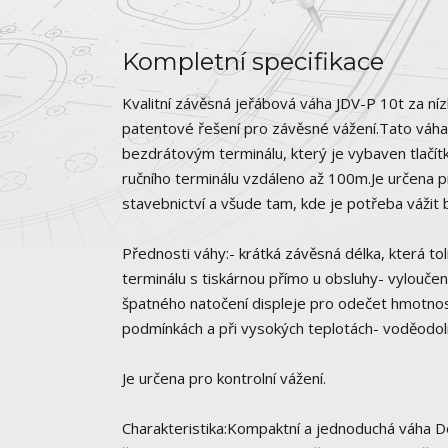
Kompletní specifikace
Kvalitní závěsná jeřábová váha JDV-P 10t za n
patentové řešení pro závěsné vážení.Tato váha
bezdrátovým terminálu, který je vybaven tlačít
ručního terminálu vzdáleno až 100m.Je určena p
stavebnictví a všude tam, kde je potřeba vážit
Přednosti váhy:- krátká závěsná délka, která to
terminálu s tiskárnou přímo u obsluhy- vyloučen
špatného natočení displeje pro odečet hmotnost
podmínkách a při vysokých teplotách- voděodol
Je určena pro kontrolní vážení.
Charakteristika:Kompaktní a jednoduchá váha Dos