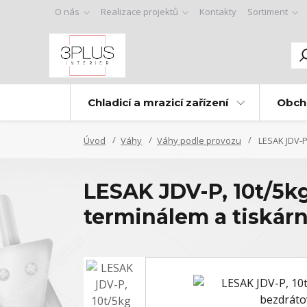
O nás
Realizace projektů
Kontakty
Sortiment
Chladicí a mrazicí zařízení
Obch
Úvod
Váhy
Váhy podle provozu
LESAK JDV-P
LESAK JDV-P, 10t/5k
terminálem a tiskár