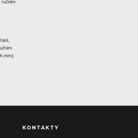
m ručním
tání,
ručním
 h mm):
KONTAKTY