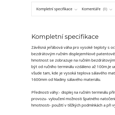
Kompletní specifikace
Komentáře
0
Kompletní specifikace
Závěsná jeřábová váha pro vysoké teploty s o
bezdrátovým ručním displejemNové patentové ře
hmotnost se zobrazuje na ručním bezdrátovým t
být od ručního terminálu vzdáleno až 100m.Je u
všude tam, kde je vysoká teplova sálavého mate
1600mm od hladiny sálavého materiálu.
Přednosti váhy:- displej na ručním terminálu př
provozu- vyloučení možnosti špatného natočení
hmotnosti- použití v těžkých podmínkách a při v