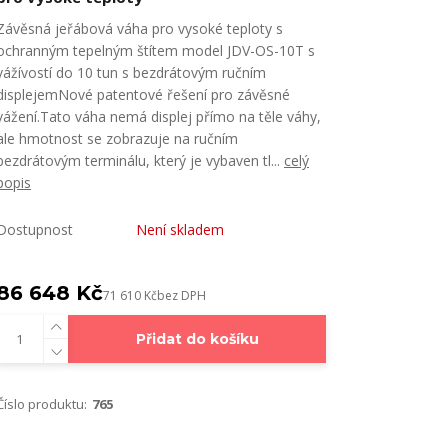
Závěsná jeřábová váha pro vysoké teploty s
ochranným tepelným štítem model JDV-OS-10T s
vážívostí do 10 tun s bezdrátovým ručním
displejemNové patentové řešení pro závěsné
vážení.Tato váha nemá displej přímo na těle váhy,
ale hmotnost se zobrazuje na ručním
bezdrátovým terminálu, který je vybaven tl...
celý
popis
Dostupnost
Není skladem
86 648 Kč
71 610 Kč
bez DPH
Přidat do košíku
Číslo produktu:
765