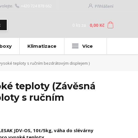
volejte.
+420 724 878 662
Přihlášení
0
ks
za
0,00 Kč
t
 boxy
Klimatizace
Více
vysoké teploty s ručním bezdrátovým displejem )
oké teploty (Závěsná
loty s ručním
LESAK JDV-OS, 10t/5kg, váha do slévárny
pro vysoké teploty