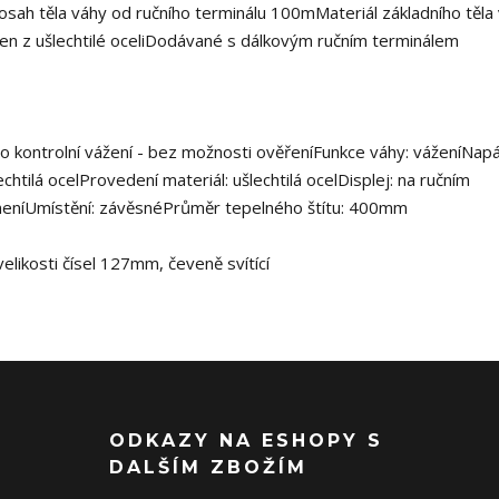
sah těla váhy od ručního terminálu 100mMateriál základního těla 
ben z ušlechtilé oceliDodávané s dálkovým ručním terminálem
pro kontrolní vážení - bez možnosti ověřeníFunkce váhy: váženíNapá
chtilá ocelProvedení materiál: ušlechtilá ocelDisplej: na ručním
 neníUmístění: závěsnéPrůměr tepelného štítu: 400mm
elikosti čísel 127mm, čeveně svítící
ODKAZY NA ESHOPY S
DALŠÍM ZBOŽÍM