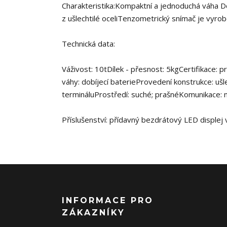
Charakteristika:Kompaktní a jednoduchá váha Do
z ušlechtilé oceliTenzometrický snímač je vyro
Technická data:
Váživost: 10tDílek - přesnost: 5kgCertifikace: 
váhy: dobíjecí baterieProvedení konstrukce: ušle
termináluProstředí: suché; prašnéKomunikace:
Příslušenství: přídavný bezdrátový LED displej v
INFORMACE PRO
ZÁKAZNÍKY