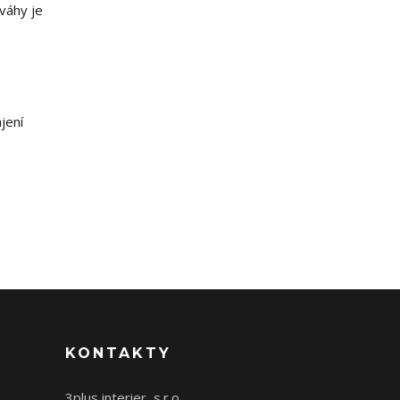
váhy je
jení
KONTAKTY
3plus interier, s.r.o.