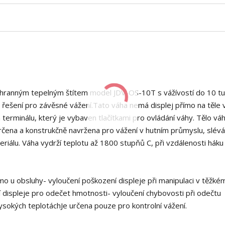
chranným tepelným štítem model JDV-OS-10T s vážívostí do 10 tu
šení pro závěsné vážení.Tato váha nemá displej přímo na těle v
erminálu, který je vybaven tlačítkami pro ovládání váhy. Tělo v
rčena a konstrukčně navržena pro vážení v hutním průmyslu, slévá
riálu. Váha vydrží teplotu až 1800 stupňů C, při vzdálenosti háku
ímo u obsluhy- vyloučení poškození displeje při manipulaci v těžké
 displeje pro odečet hmotnosti- vyloučení chybovosti při odečtu
ysokých teplotáchJe určena pouze pro kontrolní vážení.