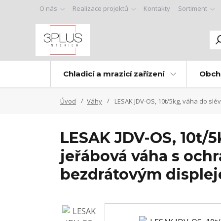
O nás
Realizace projektů
Kontakty
Sortiment
Chladicí a mrazicí zařízení
Obch
Úvod
Váhy
LESAK JDV-OS, 10t/5kg, váha do slé
LESAK JDV-OS, 10t/5k
jeřábová váha s och
bezdrátovým displej