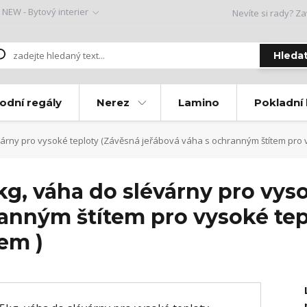
NEW - Bytový interier
Nevíte si rady? Za
Hleda
odní regály
Nerez
Lamino
Pokladní
várny pro vysoké teploty (Závěsná jeřábová váha s ochranným štítem pro 
g, váha do slévárny pro vys
ranným štítem pro vysoké tep
em )