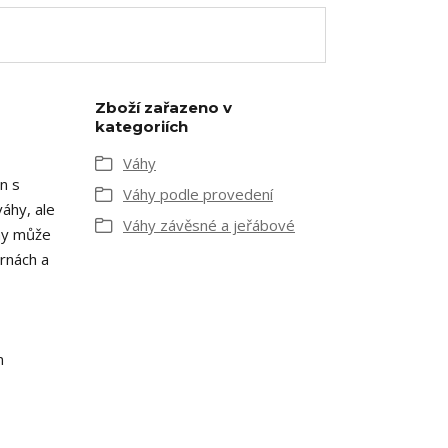
Zboží zařazeno v
kategoriích
Váhy
n s
Váhy podle provedení
áhy, ale
Váhy závěsné a jeřábové
áhy může
rnách a
m