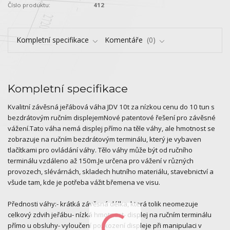
Číslo produktu:
412
Kompletní specifikace
Komentáře
0
Kompletní specifikace
Kvalitní závěsná jeřábová váha JDV 10t za nízkou cenu do 10 tun s
bezdrátovým ručním displejemNové patentové řešení pro závěsné
vážení.Tato váha nemá displej přímo na těle váhy, ale hmotnost se
zobrazuje na ručním bezdrátovým terminálu, který je vybaven
tlačítkami pro ovládání váhy. Tělo váhy může být od ručního
terminálu vzdáleno až 150m.Je určena pro vážení v různých
provozech, slévárnách, skladech hutního materiálu, stavebnictví a
všude tam, kde je potřeba vážit břemena ve visu.
Přednosti váhy:- krátká závěsná délka, která tolik neomezuje
celkový zdvih jeřábu- nízká hmotnost- displej na ručním terminálu
přímo u obsluhy- vyloučení poškození displeje při manipulaci v