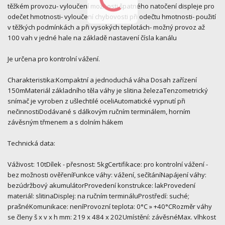
těžkém provozu- vyloučení možnosti špatného natočení displeje pro
odečet hmotnosti- vyloučení chybovosti při odečtu hmotnosti- použití
v těžkých podmínkách a při vysokých teplotách- možný provoz až
100 vah v jedné hale na základě nastavení čísla kanálu
Je určena pro kontrolní vážení.
Charakteristika:Kompaktní a jednoduchá váha Dosah zařízení
150mMateriál základního těla váhy je slitina železaTenzometrický
snímač je vyroben z ušlechtilé oceliAutomatické vypnutí při
nečinnostiDodávané s dálkovým ručním terminálem, horním
závěsným třmenem a s dolním hákem
Technická data:
Váživost: 10tDílek - přesnost: 5kgCertifikace: pro kontrolní vážení -
bez možnosti ověřeníFunkce váhy: vážení, sečítáníNapájení váhy:
bezúdržbový akumulátorProvedení konstrukce: lakProvedení
materiál: slitinaDisplej: na ručním termináluProstředí: suché;
prašnéKomunikace: neníProvozní teplota: 0°C » +40°CRozměr váhy
se členy š x v x h mm: 219 x 484 x 202Umístění: závěsnéMax. vlhkost