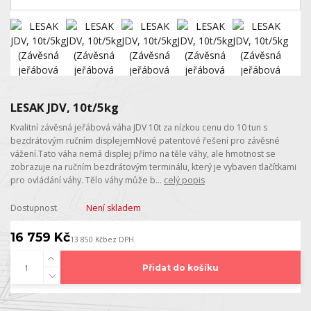
LESAK JDV, 10t/5kg
Kvalitní závěsná jeřábová váha JDV 10t za nízkou cenu do 10 tun s
bezdrátovým ručním displejemNové patentové řešení pro závěsné
vážení.Tato váha nemá displej přímo na těle váhy, ale hmotnost se
zobrazuje na ručním bezdrátovým terminálu, který je vybaven tlačítkami
pro ovládání váhy. Tělo váhy může b...
celý popis
Dostupnost
Není skladem
16 759 Kč
13 850 Kč
bez DPH
Přidat do košíku