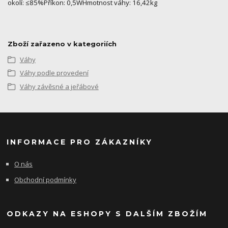
okolí: ≤85%Příkon: 0,5WHmotnost váhy: 16,42kg
Zboží zařazeno v kategoriích
Váhy
Váhy podle provedení
Váhy závěsné a jeřábové
INFORMACE PRO ZÁKAZNÍKY
O nás
Obchodní podmínky
ODKAZY NA ESHOPY S DALŠÍM ZBOŽÍM