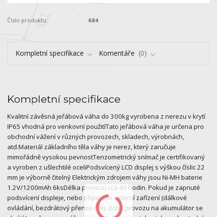
Číslo produktu:
684
Kompletní specifikace
Komentáře
0
Kompletní specifikace
Kvalitní závěsná jeřábová váha do 300kg vyrobena z nerezu v krytí
IP65 vhodná pro venkovní použitíTato jeřábová váha je určena pro
obchodní vážení v různých provozech, skladech, výrobnách,
atd.Materiál základního těla váhy je nerez, který zaručuje
mimořádně vysokou pevnostTenzometrický snímač je certifikovaný
a vyroben z ušlechtilé oceliPodsvícený LCD displej s výškou číslic 22
mm je výborně čitelný Elektrickým zdrojem váhy jsou Ni-MH baterie
1.2V/1200mAh 6ksDélka provozu cca 40 hodin. Pokud je zapnuté
podsvícení displeje, nebo připojeno externí zařízení (dálkové
ovládání, bezdrátový přenos dat), doba provozu na akumulátor se