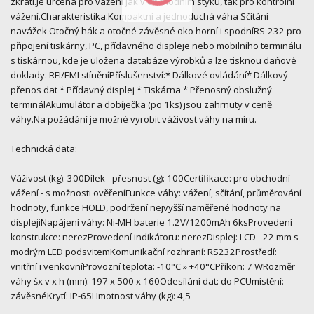
zkrátí.Je určena pro vážení jak v obchodním styku, tak pro kontrolní
vážení.Charakteristika:Kompaktní a jednoduchá váha Sčítání
navážek Otočný hák a otočné závěsné oko horní i spodníRS-232 pro
připojení tiskárny, PC, přídavného displeje nebo mobilního terminálu
s tiskárnou, kde je uložena databáze výrobků a lze tisknou daňové
doklady. RFI/EMI stíněníPříslušenství:* Dálkové ovládání* Dálkový
přenos dat * Přídavný displej * Tiskárna * Přenosný obslužný
terminálAkumulátor a dobíječka (po 1ks) jsou zahrnuty v ceně
váhy.Na požádání je možné vyrobit váživost váhy na míru.
Technická data:
Váživost (kg): 300Dílek - přesnost (g): 100Certifikace: pro obchodní
vážení - s možnosti ověřeníFunkce váhy: vážení, sčítání, průměrování
hodnoty, funkce HOLD, podržení nejvyšší naměřené hodnoty na
displejiNapájení váhy: Ni-MH baterie 1.2V/1200mAh 6ksProvedení
konstrukce: nerezProvedení indikátoru: nerezDisplej: LCD - 22 mm s
modrým LED podsvitemKomunikační rozhraní: RS232Prostředí:
vnitřní i venkovníProvozní teplota: -10°C » +40°CPříkon: 7 WRozměr
váhy šx v x h (mm): 197 x 500 x 160Odesílání dat: do PCUmístění:
závěsnéKrytí: IP-65Hmotnost váhy (kg): 4,5