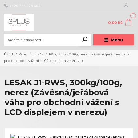
+420 724 878 662
0
0,00 Kč
Menu
Úvod
Váhy
LESAK J1-RWS, 300kg/100g, nerez (Závěsná/jeřábová váha
pro obchodní vážení s LCD displejem v nerezu)
LESAK J1-RWS, 300kg/100g,
nerez (Závěsná/jeřábová
váha pro obchodní vážení s
LCD displejem v nerezu)