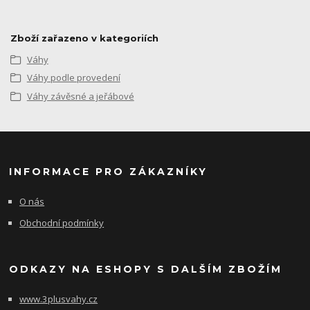
Zboží zařazeno v kategoriích
Váhy
Váhy podle provedení
Váhy závěsné a jeřábové
INFORMACE PRO ZÁKAZNÍKY
O nás
Obchodní podmínky
ODKAZY NA ESHOPY S DALŠÍM ZBOŽÍM
www.3plusvahy.cz