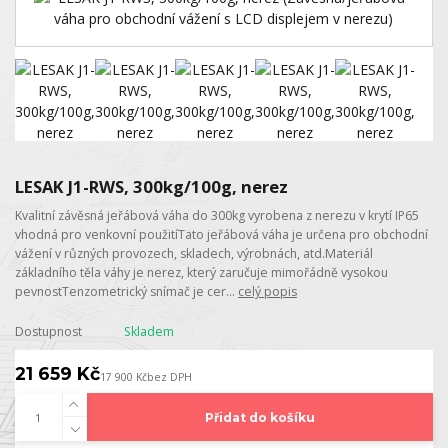
LESAK J1-RWS, 300kg/100g, nerez
Kvalitní závěsná jeřábová váha do 300kg vyrobena z nerezu v krytí IP65
vhodná pro venkovní použitíTato jeřábová váha je určena pro obchodní
vážení v různých provozech, skladech, výrobnách, atd.Materiál
základního těla váhy je nerez, který zaručuje mimořádně vysokou
pevnostTenzometrický snímač je cer...
celý popis
Dostupnost
Skladem
21 659 Kč
17 900 Kč
bez DPH
Přidat do košíku