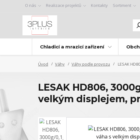
O nás
Realizace projektů
Kontakty
Sortiment
Chladicí a mrazicí zařízení
Obch
Úvod
Váhy
Váhy podle provozu
LESAK HD806
LESAK HD806, 3000g/
velkým displejem, pr