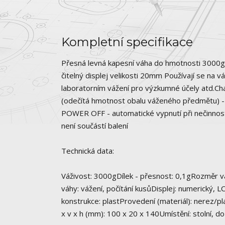
Kompletní specifikace
Přesná levná kapesní váha do hmotnosti 3000g a
čitelný displej velikosti 20mm Používají se na v
laboratorním vážení pro výzkumné účely atd.Cha
(odečítá hmotnost obalu váženého předmětu) - Mo
POWER OFF - automatické vypnutí při nečinnosti-
není součástí balení
Technická data:
Váživost: 3000gDílek - přesnost: 0,1gRozměr 
váhy: vážení, počítání kusůDisplej: numerický,
konstrukce: plastProvedení (materiál): nerez/p
x v x h (mm): 100 x 20 x 140Umístění: stolní, d