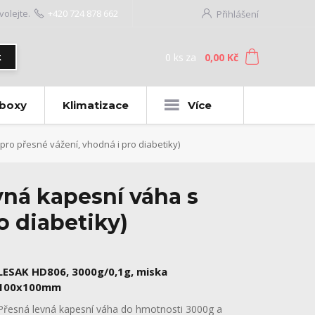
volejte.
+420 724 878 662
Přihlášení
0
ks
za
0,00 Kč
t
 boxy
Klimatizace
Více
ro přesné vážení, vhodná i pro diabetiky)
ná kapesní váha s
o diabetiky)
LESAK HD806, 3000g/0,1g, miska
100x100mm
Přesná levná kapesní váha do hmotnosti 3000g a