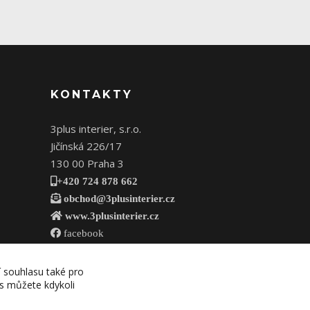
KONTAKTY
3plus interier, s.r.o.
Jičínská 226/17
130 00 Praha 3
+420 724 878 662
obchod@3plusinterier.cz
www.3plusinterier.cz
facebook
í souhlasu také pro
es můžete kdykoli