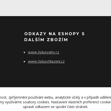
ODKAZY NA ESHOPY S
DALŠÍM ZBOŽÍM
www.3plusvahy.cz
www.3pluschlazeni.cz
nost, zpříjemnění používání webu, analytické účely a v případě udělen
lamy využíváme soubory cookies. Nastavení vlastních preferencí cooki
upravit odkazem ve spodní části stránek.