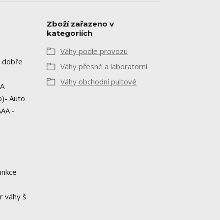
Zboží zařazeno v
kategoriích
Váhy podle provozu
ý dobře
Váhy přesné a laboratorní
Váhy obchodní pultové
RA
b)- Auto
AAA -
unkce
r váhy š