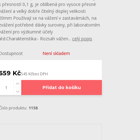
s přesností 0,1 g, je oblíbená pro vysoce přesné
vážení a velký dobře čitelný displej velikosti
20mm Používají se na vážení v zastavárnách, na
zvážení potřebné dávky suroviny, při laboratorním
vážení pro výzkumné účely
atd.Charakteristika:- Rozsah vážen...
celý popis
Dostupnost
Není skladem
659 Kč
545 Kč
bez DPH
Přidat do košíku
Číslo produktu:
1158