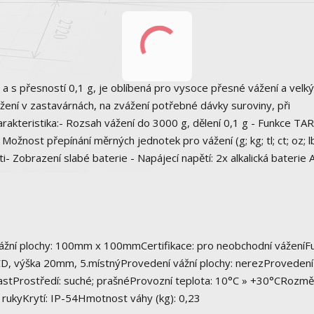
 s přesností 0,1 g, je oblíbená pro vysoce přesné vážení a velk
ážení v zastavárnách, na zvážení potřebné dávky suroviny, při
rakteristika:- Rozsah vážení do 3000 g, dělení 0,1 g - Funkce TA
žnost přepínání měrných jednotek pro vážení (g; kg; tl; ct; oz; l
 Zobrazení slabé baterie - Napájecí napětí: 2x alkalická baterie 
vážní plochy: 100mm x 100mmCertifikace: pro neobchodní váženíF
 LCD, výška 20mm, 5.místnýProvedení vážní plochy: nerezProvedení
lastProstředí: suché; prašnéProvozní teplota: 10°C » +30°CRozmě
o rukyKrytí: IP-54Hmotnost váhy (kg): 0,23