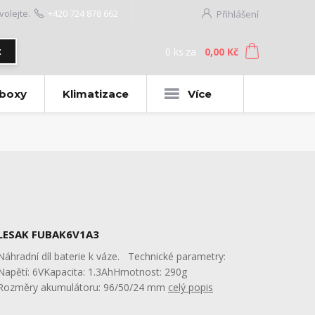
volejte.
+420 724 878 662
Přihlášení
0
ks
za
0,00 Kč
t
 boxy
Klimatizace
Více
LESAK FUBAK6V1A3
Náhradní díl baterie k váze. Technické parametry:
Napětí: 6VKapacita: 1.3AhHmotnost: 290g
Rozměry akumulátoru: 96/50/24 mm
celý popis