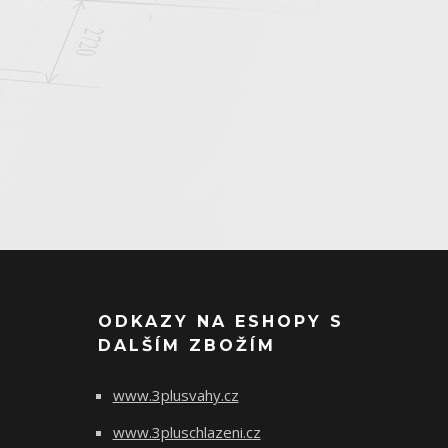
ODKAZY NA ESHOPY S
DALŠÍM ZBOŽÍM
www.3plusvahy.cz
www.3pluschlazeni.cz