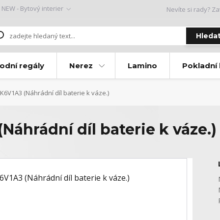
NEW - Bytový interier
Nevíte si rady? Za
Hleda
odní regály
Nerez
Lamino
Pokladní
6V1A3 (Náhrádní díl baterie k váze.)
áhrádní díl baterie k váze.)