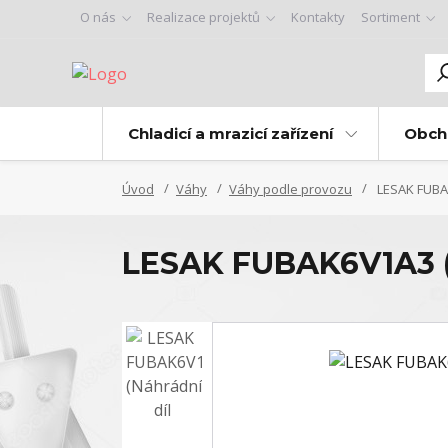
O nás
Realizace projektů
Kontakty
Sortiment
Chladicí a mrazicí zařízení
Obch
Úvod
Váhy
Váhy podle provozu
LESAK FUBAK
LESAK FUBAK6V1A3 (N