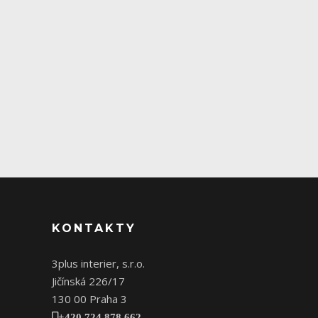
KONTAKTY
3plus interier, s.r.o.
Jičínská 226/17
130 00 Praha 3
+420 724 878 662