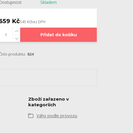
Dostupnost
Skladem
659 Kč
545 Kč
bez DPH
Přidat do košíku
Číslo produktu:
824
Zboží zařazeno v
kategoriích
Váhy podle provozu