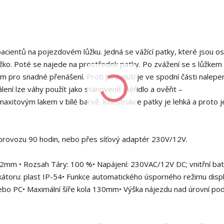
pacientů na pojezdovém lůžku. Jedná se vážící patky, které jsou o
žko. Poté se najede na prostředek patky. Po zvážení se s lůžkem
 pro snadné přenášení. Proti posunutí je ve spodní části nalepe
ení lze váhy použít jako stanovené měřidlo a ověřit –
axitovým lakem v bílé barvě. Konstrukce patky je lehká a proto je
provozu 90 hodin, nebo přes síťový adaptér 230V/12V.
D 52mm • Rozsah Táry: 100 %• Napájení: 230VAC/12V DC; vnitřní bat
kátoru: plast IP-54• Funkce automatického úsporného režimu displ
nebo PC• Maximální šíře kola 130mm• Výška nájezdu nad úrovní po