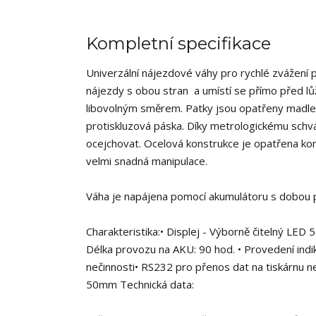
Kompletní specifikace
Univerzální nájezdové váhy pro rychlé zvážení 
nájezdy s obou stran a umístí se přímo před lů
libovolným směrem. Patky jsou opatřeny madlem
protiskluzová páska. Díky metrologickému schvál
ocejchovat. Ocelová konstrukce je opatřena kom
velmi snadná manipulace.
Váha je napájena pomocí akumulátoru s dobou 
Charakteristika:• Displej - Výborně čitelný LE
Délka provozu na AKU: 90 hod. • Provedení indi
nečinnosti• RS232 pro přenos dat na tiskárnu 
50mm Technická data: