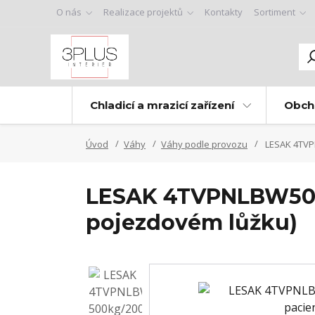
O nás
Realizace projektů
Kontakty
Sortiment
Chladicí a mrazicí zařízení
Obch
Úvod
Váhy
Váhy podle provozu
LESAK 4TVPN
LESAK 4TVPNLBW500,
pojezdovém lůžku)