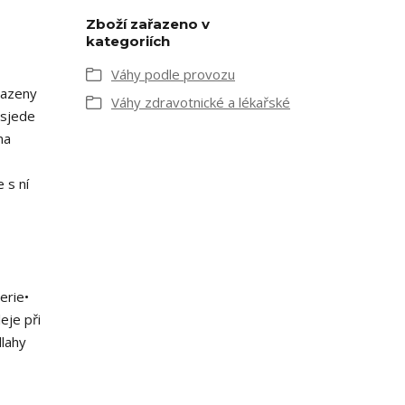
Zboží zařazeno v
kategoriích
Váhy podle provozu
sazeny
Váhy zdravotnické a lékařské
 sjede
na
 s ní
erie•
eje při
dlahy