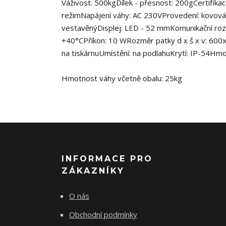
Váživost: 500kgDílek - přesnost: 200gCertifikac
režimNapájení váhy: AC 230VProvedení: kovová k
vestavěnýDisplej: LED - 52 mmKomunikační rozh
+40°CPříkon: 10 WRozměr patky d x š x v: 60
na tiskárnuUmístění: na podlahuKrytí: IP-54Hmo
Hmotnost váhy včetně obalu: 25kg
INFORMACE PRO
ZÁKAZNÍKY
O nás
Obchodní podmínky