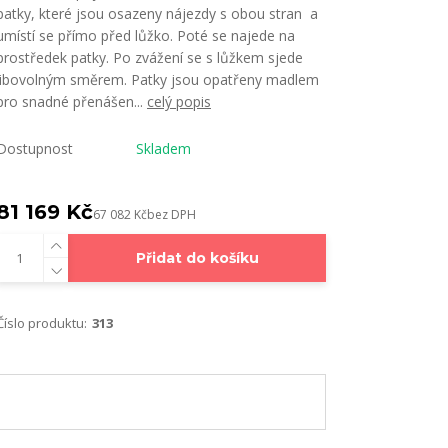
patky, které jsou osazeny nájezdy s obou stran a
umístí se přímo před lůžko. Poté se najede na
prostředek patky. Po zvážení se s lůžkem sjede
libovolným směrem. Patky jsou opatřeny madlem
pro snadné přenášen...
celý popis
Dostupnost
Skladem
81 169 Kč
67 082 Kč
bez DPH
Přidat do košíku
Číslo produktu:
313