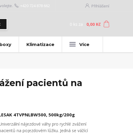
volejte.
+420 724 878 662
Přihlášení
0
ks
za
0,00 Kč
t
 boxy
Klimatizace
Více
ážení pacientů na
LESAK 4TVPNLBW500, 500kg/200g
Univerzální nájezdové váhy pro rychlé zvážení
pacientů na pojezdovém lůžku. Jedná se vážící