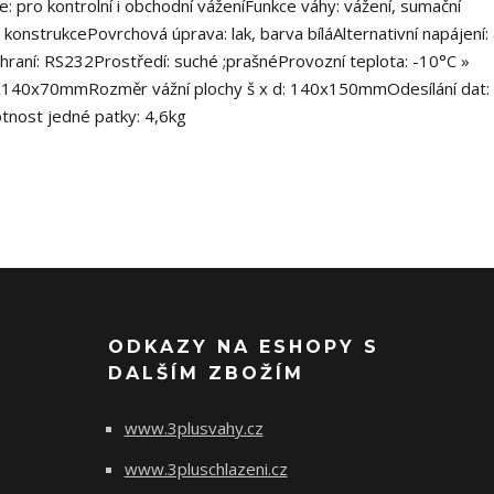
e: pro kontrolní i obchodní váženíFunkce váhy: vážení, sumační
onstrukcePovrchová úprava: lak, barva bíláAlternativní napájení:
raní: RS232Prostředí: suché ;prašnéProvozní teplota: -10°C »
0x140x70mmRozměr vážní plochy š x d: 140x150mmOdesílání dat:
tnost jedné patky: 4,6kg
ODKAZY NA ESHOPY S
DALŠÍM ZBOŽÍM
www.3plusvahy.cz
www.3pluschlazeni.cz