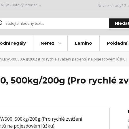
NEW - Bytový interier
Nevíte si rady? Za
Hleda
odní regály
Nerez
Lamino
Pokladní
LBW500, 500kg/200g (Pro rychlé zvážení pacientů na pojezdovém lůžku)
 500kg/200g (Pro rychlé zv