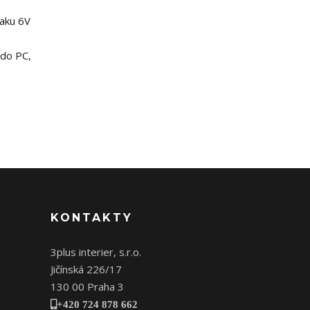
 aku 6V
 do PC,
KONTAKTY
3plus interier, s.r.o.
Jičínská 226/17
130 00 Praha 3
+420 724 878 662