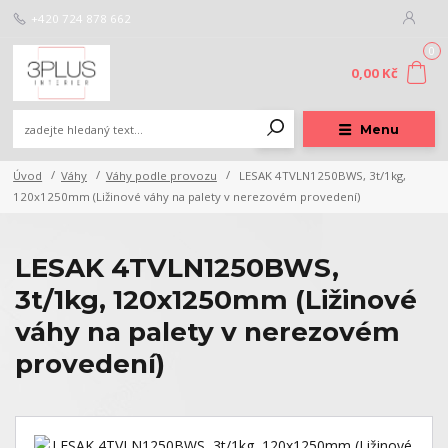
+420 724 878 662
0
0,00 Kč
Menu
Úvod
Váhy
Váhy podle provozu
LESAK 4TVLN1250BWS, 3t/1kg,
120x1250mm (Ližinové váhy na palety v nerezovém provedení)
LESAK 4TVLN1250BWS,
3t/1kg, 120x1250mm (Ližinové
váhy na palety v nerezovém
provedení)