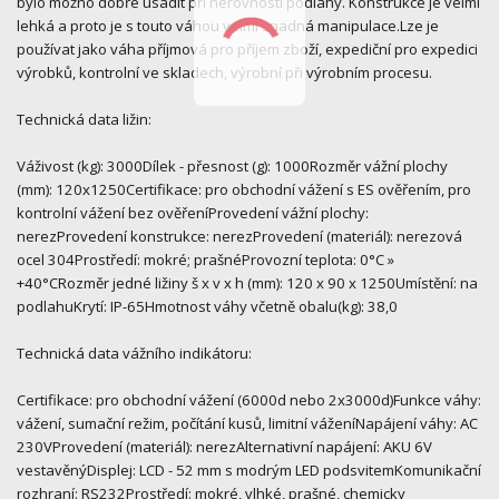
bylo možno dobře usadit při nerovnosti podlahy. Konstrukce je velmi
lehká a proto je s touto váhou velmi snadná manipulace.Lze je
používat jako váha příjmová pro příjem zboží, expediční pro expedici
výrobků, kontrolní ve skladech, výrobní při výrobním procesu.
Technická data ližin:
Váživost (kg): 3000Dílek - přesnost (g): 1000Rozměr vážní plochy
(mm): 120x1250Certifikace: pro obchodní vážení s ES ověřením, pro
kontrolní vážení bez ověřeníProvedení vážní plochy:
nerezProvedení konstrukce: nerezProvedení (materiál): nerezová
ocel 304Prostředí: mokré; prašnéProvozní teplota: 0°C »
+40°CRozměr jedné ližiny š x v x h (mm): 120 x 90 x 1250Umístění: na
podlahuKrytí: IP-65Hmotnost váhy včetně obalu(kg): 38,0
Technická data vážního indikátoru:
Certifikace: pro obchodní vážení (6000d nebo 2x3000d)Funkce váhy:
vážení, sumační režim, počítání kusů, limitní váženíNapájení váhy: AC
230VProvedení (materiál): nerezAlternativní napájení: AKU 6V
vestavěnýDisplej: LCD - 52 mm s modrým LED podsvitemKomunikační
rozhraní: RS232Prostředí: mokré, vlhké, prašné, chemicky