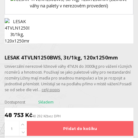
LESAK 4TVLN1250BWS, 3t/1kg, 120x1250mm
Univerzální nerezové ližinové váhy 4TVLN do 3000kg pro vážení různých
rozměrů a hmotnosti. Používají se jako paletové váhy pro nestandardní
rozměry.Ližiny mají madla pro snadnou manipulaci a lze je rozpojit a
jednotlivě přemístit. Umísťují se na podlahu přímo v místě vážení.Posadí
se od sebe dle vel...
celý popis
Dostupnost
Skladem
48 753 Kč
40 292 Kč
bez DPH
Přidat do košíku