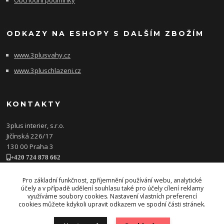
Obchodní podmínky
ODKAZY NA ESHOPY S DALŠÍM ZBOŽÍM
www.3plusvahy.cz
www.3pluschlazeni.cz
KONTAKTY
3plus interier, s.r.o.
Jičínská 226/17
130 00 Praha 3
+420 724 878 662
obchod@3plusinterier.cz
www.3plusinterier.cz
Pro základní funkčnost, zpříjemnění používání webu, analytické
účely a v případě udělení souhlasu také pro účely cílení reklamy
facebook
využíváme soubory cookies. Nastavení vlastních preferencí
cookies můžete kdykoli upravit odkazem ve spodní části stránek.