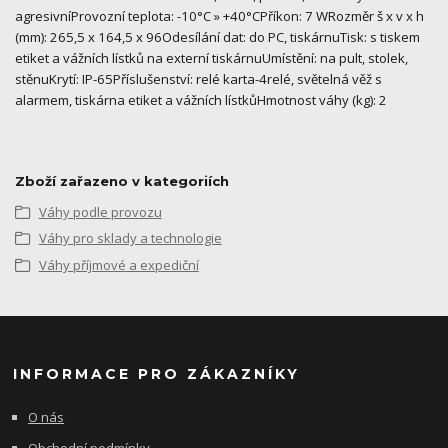
agresivníProvozní teplota: -10°C » +40°CPříkon: 7 WRozměr š x v x h
(mm): 265,5 x 164,5 x 96Odesílání dat: do PC, tiskárnuTisk: s tiskem
etiket a vážních lístků na externí tiskárnuUmístění: na pult, stolek,
stěnuKrytí: IP-65Příslušenství: relé karta-4relé, světelná věž s
alarmem, tiskárna etiket a vážních lístkůHmotnost váhy (kg): 2
Zboží zařazeno v kategoriích
Váhy podle provozu
Váhy pro sklady a technologie
Váhy příjmové a expediční
INFORMACE PRO ZÁKAZNÍKY
O nás