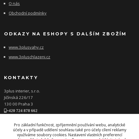
O nás
Obchodní podmínky
ODKAZY NA ESHOPY S DALŠÍM ZBOŽÍM
www.3plusvahy.cz
www.3pluschlazeni.cz
KONTAKTY
3plus interier, s.r.o.
Jičínská 226/17
130 00 Praha 3
+420 724 878 662
obchod@3plusinterier.cz
www.3plusinterier.cz
Pro základní funkčnost, zpříjemnění používání webu, analytické
účely a v případě udělení souhlasu také pro účely cílení reklamy
facebook
využíváme soubory cookies. Nastavení vlastních preferencí