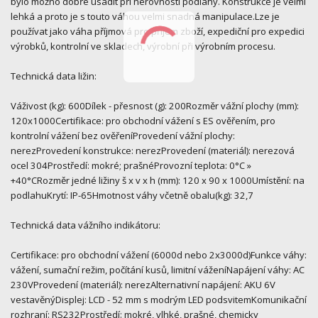
bylo možno dobře usadit při nerovnosti podlahy. Konstrukce je velmi
lehká a proto je s touto váhou velmi snadná manipulace.Lze je
používat jako váha příjmová pro příjem zboží, expediční pro expedici
výrobků, kontrolní ve skladech, výrobní při výrobním procesu.
Technická data ližin:
Váživost (kg): 600Dílek - přesnost (g): 200Rozměr vážní plochy (mm):
120x1000Certifikace: pro obchodní vážení s ES ověřením, pro
kontrolní vážení bez ověřeníProvedení vážní plochy:
nerezProvedení konstrukce: nerezProvedení (materiál): nerezová
ocel 304Prostředí: mokré; prašnéProvozní teplota: 0°C »
+40°CRozměr jedné ližiny š x v x h (mm): 120 x 90 x 1000Umístění: na
podlahuKrytí: IP-65Hmotnost váhy včetně obalu(kg): 32,7
Technická data vážního indikátoru:
Certifikace: pro obchodní vážení (6000d nebo 2x3000d)Funkce váhy:
vážení, sumační režim, počítání kusů, limitní váženíNapájení váhy: AC
230VProvedení (materiál): nerezAlternativní napájení: AKU 6V
vestavěnýDisplej: LCD - 52 mm s modrým LED podsvitemKomunikační
rozhraní: RS232Prostředí: mokré, vlhké, prašné, chemicky