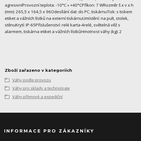
agresivníProvozní teplota: -10°C » +40°CPříkon: 7 WRozměr š x v x h
(mm): 265,5 x 164,5 x 96Odesílání dat: do PC, tiskárnuTisk: s tiskem
etiket a vážních lístků na externí tiskárnuUmístění: na pult, stolek,
stěnuKrytí: IP-65Příslušenství: relé karta-4relé, světelná věž s
alarmem, tiskárna etiket a vážních lístkůHmotnost váhy (kg): 2
Zboží zařazeno v kategoriích
Váhy podle provozu
Váhy pro sklady a technologie
Váhy příjmové a expediční
INFORMACE PRO ZÁKAZNÍKY