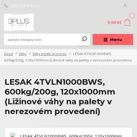
+420 724 878 662
0
0,00 Kč
Menu
Úvod
Váhy
Váhy podle provozu
LESAK 4TVLN1000BWS,
600kg/200g, 120x1000mm (Ližinové váhy na palety v nerezovém provedení)
LESAK 4TVLN1000BWS,
600kg/200g, 120x1000mm
(Ližinové váhy na palety v
nerezovém provedení)