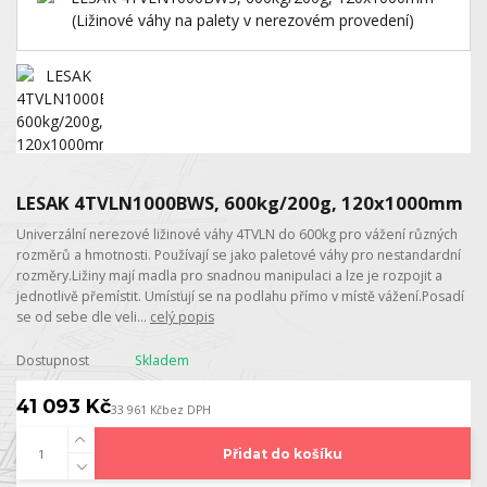
LESAK 4TVLN1000BWS, 600kg/200g, 120x1000mm
Univerzální nerezové ližinové váhy 4TVLN do 600kg pro vážení různých
rozměrů a hmotnosti. Používají se jako paletové váhy pro nestandardní
rozměry.Ližiny mají madla pro snadnou manipulaci a lze je rozpojit a
jednotlivě přemístit. Umísťují se na podlahu přímo v místě vážení.Posadí
se od sebe dle veli...
celý popis
Dostupnost
Skladem
41 093 Kč
33 961 Kč
bez DPH
Přidat do košíku