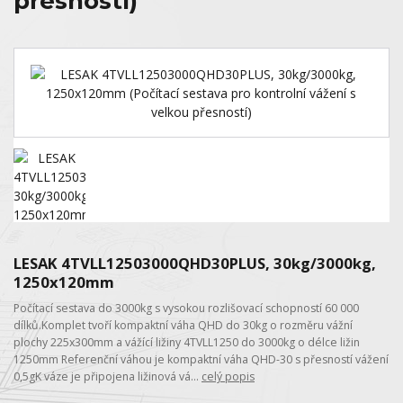
přesností)
LESAK 4TVLL12503000QHD30PLUS, 30kg/3000kg,
1250x120mm
Počítací sestava do 3000kg s vysokou rozlišovací schopností 60 000
dílků.Komplet tvoří kompaktní váha QHD do 30kg o rozměru vážní
plochy 225x300mm a vážící ližiny 4TVLL1250 do 3000kg o délce ližin
1250mm Referenční váhou je kompaktní váha QHD-30 s přesností vážení
0,5gK váze je připojena ližinová vá...
celý popis