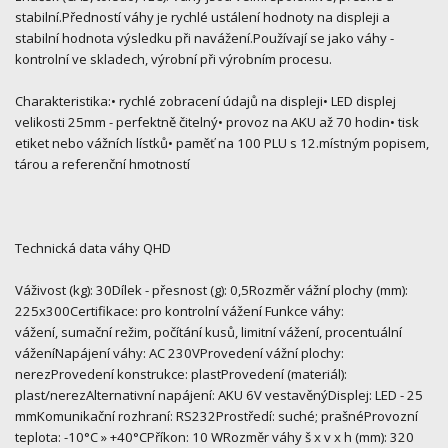
stabilní.Předností váhy je rychlé ustálení hodnoty na displeji a
stabilní hodnota výsledku při navážení.Používají se jako váhy -
kontrolní ve skladech, výrobní při výrobním procesu.
Charakteristika:• rychlé zobracení údajů na displeji• LED displej
velikosti 25mm - perfektně čitelný• provoz na AKU až 70 hodin• tisk
etiket nebo vážních lístků• paměť na 100 PLU s 12.místným popisem,
tárou a referenční hmotností
Technická data váhy QHD
Váživost (kg): 30Dílek - přesnost (g): 0,5Rozměr vážní plochy (mm):
225x300Certifikace: pro kontrolní vážení Funkce váhy:
vážení, sumační režim, počítání kusů, limitní vážení, procentuální
váženíNapájení váhy: AC 230VProvedení vážní plochy:
nerezProvedení konstrukce: plastProvedení (materiál):
plast/nerezAlternativní napájení: AKU 6V vestavěnýDisplej: LED - 25
mmKomunikační rozhraní: RS232Prostředí: suché; prašnéProvozní
teplota: -10°C » +40°CPříkon: 10 WRozměr váhy š x v x h (mm): 320