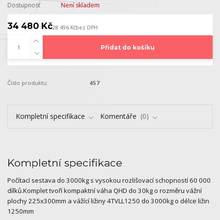
Dostupnost
Není skladem
34 480 Kč
28 496 Kč
bez DPH
Přidat do košíku
Číslo produktu:
457
Kompletní specifikace
Komentáře
0
Kompletní specifikace
Počítací sestava do 3000kg s vysokou rozlišovací schopností 60 000
dílků.Komplet tvoří kompaktní váha QHD do 30kg o rozměru vážní
plochy 225x300mm a vážící ližiny 4TVLL1250 do 3000kg o délce ližin
1250mm