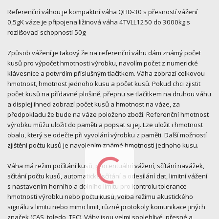
Referenční váhou je kompaktní váha QHD-30 s přesností vážení
0,5gK váze je připojena ližinová váha 4TVLL1250 do 3000kg s
rozlišovací schopností 50g
Způsob vážení je takový že na referenční váhu dám známý počet
kusů pro výpočet hmotnosti výrobku, navolím počet z numerické
klávesnice a potvrdím příslušným tlačítkem. Váha zobrazí celkovou
hmotnost, hmotnost jednoho kusu a počet kusů. Pokud chci zjistit
počet kusů na přídavné plošině, přepnu se tlačítkem na druhou váhu
a displej ihned zobrazí počet kusů a hmotnost na váze, za
předpokladu že bude na váze položeno zboží. Referenční hmotnost
výrobku můžu uložit do paměti a popsat si jej. Lze uložit i hmotnost
obalu, který se odečte při vyvolání výrobku z paměti. Další možností
zjištění počtu kusů je navolením známé hmotnosti jednoho kusu.
Váha má režim počítání kusů, procentuální vážení, sčítání navážek,
sčítání počtu kusů, automatické sčítání a odesílání dat, limitní vážení
s nastavením horního a dolního limitu pro kontrolu tolerance
hmotnosti výrobku nebo počtu kusů, volba režimu akustického
signálu v limitu nebo mimo limit, různé protokoly komunikace jiných
značek (CAS, toledo, TEC). Váhy jsou velmi spolehlivé, přesné a