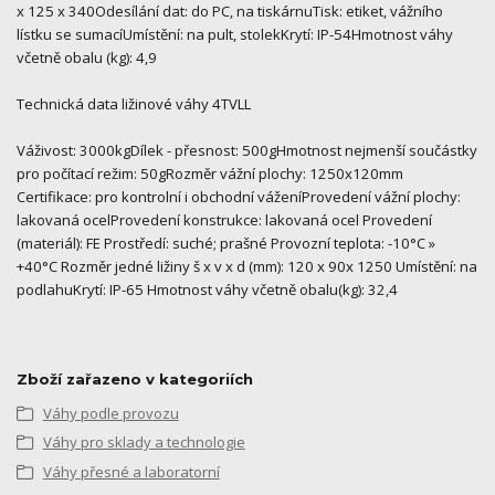
x 125 x 340Odesílání dat: do PC, na tiskárnuTisk: etiket, vážního
lístku se sumacíUmístění: na pult, stolekKrytí: IP-54Hmotnost váhy
včetně obalu (kg): 4,9
Technická data ližinové váhy 4TVLL
Váživost: 3000kgDílek - přesnost: 500gHmotnost nejmenší součástky
pro počítací režim: 50gRozměr vážní plochy: 1250x120mm
Certifikace: pro kontrolní i obchodní váženíProvedení vážní plochy:
lakovaná ocelProvedení konstrukce: lakovaná ocel Provedení
(materiál): FE Prostředí: suché; prašné Provozní teplota: -10°C »
+40°C Rozměr jedné ližiny š x v x d (mm): 120 x 90x 1250 Umístění: na
podlahuKrytí: IP-65 Hmotnost váhy včetně obalu(kg): 32,4
Zboží zařazeno v kategoriích
Váhy podle provozu
Váhy pro sklady a technologie
Váhy přesné a laboratorní