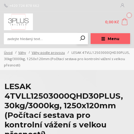
+420 724 878 662
0
0,00 Kč
Menu
Úvod
Váhy
Váhy podle provozu
LESAK 4TVLL12503000QHD30PLUS,
30kg/3000kg, 1250x120mm (Počítací sestava pro kontrolní vážení s velkou
přesností)
LESAK
4TVLL12503000QHD30PLUS,
30kg/3000kg, 1250x120mm
(Počítací sestava pro
kontrolní vážení s velkou