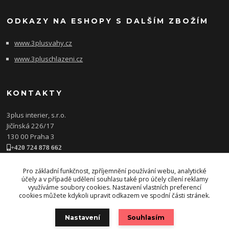
ODKAZY NA ESHOPY S DALŠÍM ZBOŽÍM
www.3plusvahy.cz
www.3pluschlazeni.cz
KONTAKTY
3plus interier, s.r.o.
Jičínská 226/17
130 00 Praha 3
+420 724 878 662
obchod@3plusinterier.cz
www.3plusinterier.cz
Pro základní funkčnost, zpříjemnění používání webu, analytické
účely a v případě udělení souhlasu také pro účely cílení reklamy
facebook
využíváme soubory cookies. Nastavení vlastních preferencí
cookies můžete kdykoli upravit odkazem ve spodní části stránek.
Nastavení
Souhlasím