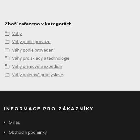
Zboží zařazeno v kategoriích
Váhy
Váhy podle provozu
Váhy podle provedení
Váhy pro sklady a technologie
Váhy příjmové a expediční
Váhy paletové průmyslové
INFORMACE PRO ZÁKAZNÍKY
O nás
Obchodní podmínky