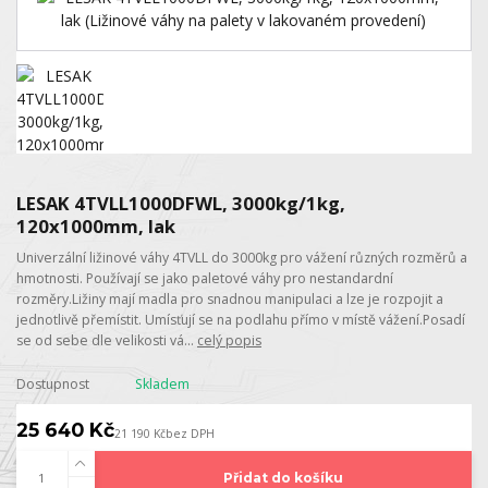
LESAK 4TVLL1000DFWL, 3000kg/1kg,
120x1000mm, lak
Univerzální ližinové váhy 4TVLL do 3000kg pro vážení různých rozměrů a
hmotnosti. Používají se jako paletové váhy pro nestandardní
rozměry.Ližiny mají madla pro snadnou manipulaci a lze je rozpojit a
jednotlivě přemístit. Umísťují se na podlahu přímo v místě vážení.Posadí
se od sebe dle velikosti vá...
celý popis
Dostupnost
Skladem
25 640 Kč
21 190 Kč
bez DPH
Přidat do košíku