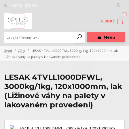
+420 724 878 662
0
0,00 Kč
Menu
Úvod
Váhy
LESAK 4TVLL1000DFWL, 3000kg/1kg, 120x1000mm, lak
(Ližinové váhy na palety v lakovaném provedení)
LESAK 4TVLL1000DFWL,
3000kg/1kg, 120x1000mm, lak
(Ližinové váhy na palety v
lakovaném provedení)