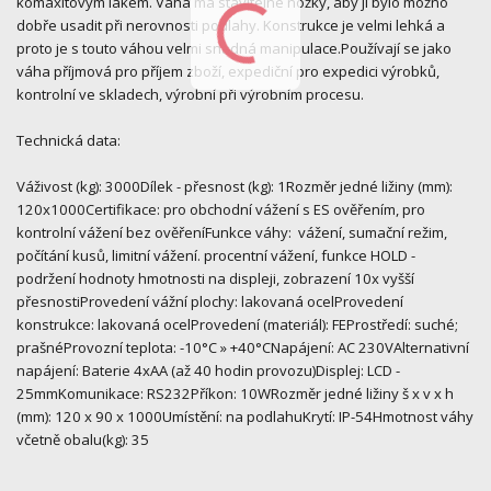
komaxitovým lakem. Váha má stavitelné nožky, aby ji bylo možno
dobře usadit při nerovnosti podlahy. Konstrukce je velmi lehká a
proto je s touto váhou velmi snadná manipulace.Používají se jako
váha příjmová pro příjem zboží, expediční pro expedici výrobků,
kontrolní ve skladech, výrobní při výrobním procesu.
Technická data:
Váživost (kg): 3000Dílek - přesnost (kg): 1Rozměr jedné ližiny (mm):
120x1000Certifikace: pro obchodní vážení s ES ověřením, pro
kontrolní vážení bez ověřeníFunkce váhy: vážení, sumační režim,
počítání kusů, limitní vážení. procentní vážení, funkce HOLD -
podržení hodnoty hmotnosti na displeji, zobrazení 10x vyšší
přesnostiProvedení vážní plochy: lakovaná ocelProvedení
konstrukce: lakovaná ocelProvedení (materiál): FEProstředí: suché;
prašnéProvozní teplota: -10°C » +40°CNapájení: AC 230VAlternativní
napájení: Baterie 4xAA (až 40 hodin provozu)Displej: LCD -
25mmKomunikace: RS232Příkon: 10WRozměr jedné ližiny š x v x h
(mm): 120 x 90 x 1000Umístění: na podlahuKrytí: IP-54Hmotnost váhy
včetně obalu(kg): 35