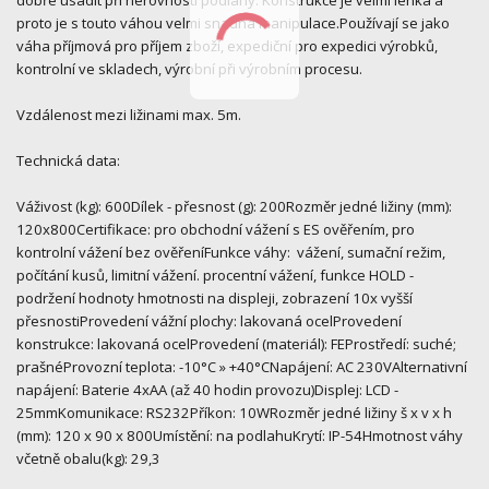
proto je s touto váhou velmi snadná manipulace.Používají se jako
váha příjmová pro příjem zboží, expediční pro expedici výrobků,
kontrolní ve skladech, výrobní při výrobním procesu.
Vzdálenost mezi ližinami max. 5m.
Technická data:
Váživost (kg): 600Dílek - přesnost (g): 200Rozměr jedné ližiny (mm):
120x800Certifikace: pro obchodní vážení s ES ověřením, pro
kontrolní vážení bez ověřeníFunkce váhy: vážení, sumační režim,
počítání kusů, limitní vážení. procentní vážení, funkce HOLD -
podržení hodnoty hmotnosti na displeji, zobrazení 10x vyšší
přesnostiProvedení vážní plochy: lakovaná ocelProvedení
konstrukce: lakovaná ocelProvedení (materiál): FEProstředí: suché;
prašnéProvozní teplota: -10°C » +40°CNapájení: AC 230VAlternativní
napájení: Baterie 4xAA (až 40 hodin provozu)Displej: LCD -
25mmKomunikace: RS232Příkon: 10WRozměr jedné ližiny š x v x h
(mm): 120 x 90 x 800Umístění: na podlahuKrytí: IP-54Hmotnost váhy
včetně obalu(kg): 29,3