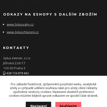
ODKAZY NA ESHOPY S DALŠÍM ZBOŽÍM
www.3plusvahy.cz
www.3pluschlazeni.cz
KONTAKTY
3plus interier, s.r.o.
Jičínská 226/17
130 00 Praha 3
+420 724 878 662
obchod@3plusinterier.cz
www.3plusinterier.cz
Pro základní funkčnost, zpříjemnění používání webu, analytické
účely a v případě udělení souhlasu také pro účely cílení reklamy
facebook
využíváme soubory cookies. Nastavení vlastních preferencí
cookies můžete kdykoli upravit odkazem ve spodní části stránek.
Nastavení
Souhlasím