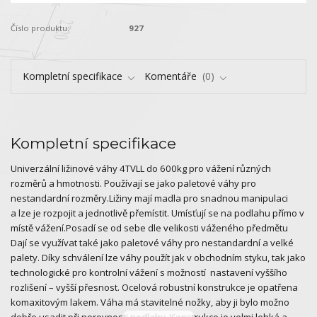
Číslo produktu:
927
Kompletní specifikace
Komentáře
0
Kompletní specifikace
Univerzální ližinové váhy 4TVLL do 600kg pro vážení různých
rozměrů a hmotnosti. Používají se jako paletové váhy pro
nestandardní rozměry.Ližiny mají madla pro snadnou manipulaci
a lze je rozpojit a jednotlivě přemístit. Umísťují se na podlahu přímo v
místě vážení.Posadí se od sebe dle velikosti váženého předmětu
Dají se využívat také jako paletové váhy pro nestandardní a velké
palety. Díky schválení lze váhy použít jak v obchodním styku, tak jako
technologické pro kontrolní vážení s možností nastavení vyššího
rozlišení – vyšší přesnost. Ocelová robustní konstrukce je opatřena
komaxitovým lakem. Váha má stavitelné nožky, aby ji bylo možno
dobře usadit při nerovnosti podlahy. Konstrukce je velmi lehká a