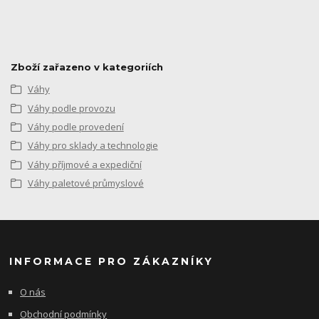
Zboží zařazeno v kategoriích
Váhy
Váhy podle provozu
Váhy podle provedení
Váhy pro sklady a technologie
Váhy příjmové a expediční
Váhy paletové průmyslové
INFORMACE PRO ZÁKAZNÍKY
O nás
Obchodní podmínky