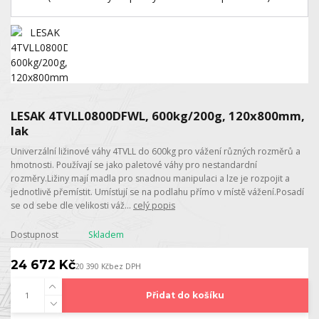
LESAK 4TVLL0800DFWL, 600kg/200g, 120x800mm,
lak
Univerzální ližinové váhy 4TVLL do 600kg pro vážení různých rozměrů a
hmotnosti. Používají se jako paletové váhy pro nestandardní
rozměry.Ližiny mají madla pro snadnou manipulaci a lze je rozpojit a
jednotlivě přemístit. Umísťují se na podlahu přímo v místě vážení.Posadí
se od sebe dle velikosti váž...
celý popis
Dostupnost
Skladem
24 672 Kč
20 390 Kč
bez DPH
Přidat do košíku