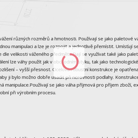
vážení různých rozměrů a hmotnosti. Používají se jako paletové v
ou manipulaci a lze je rozpojit a jednotlivě přemístit. Umísťují s
 dle velikosti váženého předmětu Dají se využívat také jako pale
álení lze váhy použít jak v obchodním styku, tak jako technologick
ozlišení – vyšší přesnost. Ocelová robustní konstrukce je opatřen
by ji bylo možno dobře usadit při nerovnosti podlahy. Konstrukce
ná manipulace.Používají se jako váha příjmová pro příjem zboží, e
robní při výrobním procesu.