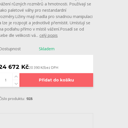
vážení různých rozměrů a hmotnosti. Používají se
jako paletové váhy pro nestandardní
rozměry.Ližiny mají madla pro snadnou manipulaci
a lze je rozpojit a jednotlivě přemístit. Umísťují se
na podlahu přímo v místě vážení.Posadí se od
sebe dle velikosti vá...
celý popis
Dostupnost
Skladem
24 672 Kč
20 390 Kč
bez DPH
Přidat do košíku
Číslo produktu:
928