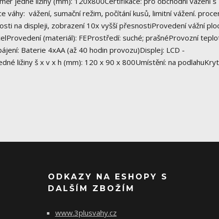
měr jedné ližiny (mm): 120x800Certifikace: pro obchodní vážení s
 váhy: vážení, sumační režim, počítání kusů, limitní vážení. proce
ti na displeji, zobrazení 10x vyšší přesnostiProvedení vážní plo
elProvedení (materiál): FEProstředí: suché; prašnéProvozní teplo
ájení: Baterie 4xAA (až 40 hodin provozu)Displej: LCD -
ližiny š x v x h (mm): 120 x 90 x 800Umístění: na podlahuKrytí
ODKAZY NA ESHOPY S
DALŠÍM ZBOŽÍM
www.3plusvahy.cz