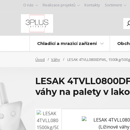
O nás
Realizace projektů
Kontakty
Sortiment
Chladicí a mrazicí zařízení
Obch
Úvod
Váhy
LESAK 4TVLL0800DFWL, 1500kg/500g,
LESAK 4TVLL0800DFW
váhy na palety v la