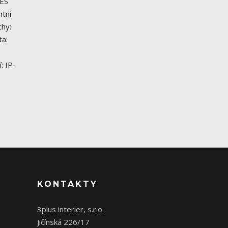
 ES
ntní
chy:
ta:
: IP-
KONTAKTY
3plus interier, s.r.o.
Jičínská 226/17