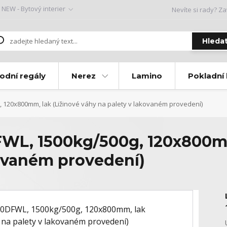
NEW - Bytový interier
Nevíte si rady? Za
Hleda
odní regály
Nerez
Lamino
Pokladní
 120x800mm, lak (Ližinové váhy na palety v lakovaném provedení)
L, 1500kg/500g, 120x800mm,
kovaném provedení)