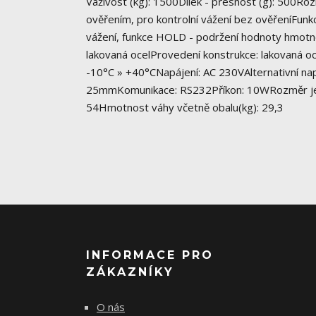
Váživost (kg): 1500Dílek - přesnost (g): 500Roz
ověřením, pro kontrolní vážení bez ověřeníFunkce
vážení, funkce HOLD - podržení hodnoty hmotnos
lakovaná ocelProvedení konstrukce: lakovaná oc
-10°C » +40°CNapájení: AC 230VAlternativní nap
25mmKomunikace: RS232Příkon: 10WRozměr jedné 
54Hmotnost váhy včetně obalu(kg): 29,3
INFORMACE PRO
ZÁKAZNÍKY
O nás