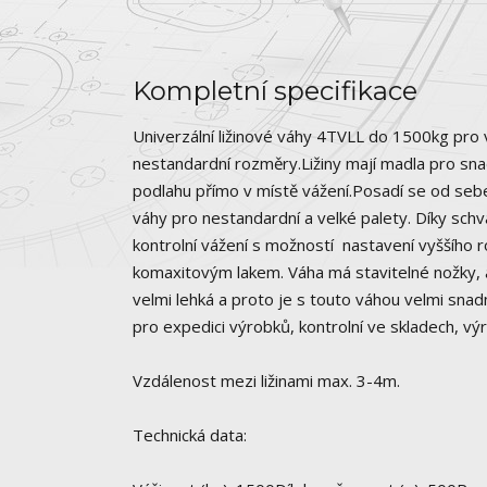
Kompletní specifikace
Univerzální ližinové váhy 4TVLL do 1500kg pro 
nestandardní rozměry.Ližiny mají madla pro snadn
podlahu přímo v místě vážení.Posadí se od sebe
váhy pro nestandardní a velké palety. Díky schv
kontrolní vážení s možností nastavení vyššího r
komaxitovým lakem. Váha má stavitelné nožky, a
velmi lehká a proto je s touto váhou velmi snad
pro expedici výrobků, kontrolní ve skladech, vý
Vzdálenost mezi ližinami max. 3-4m.
Technická data: