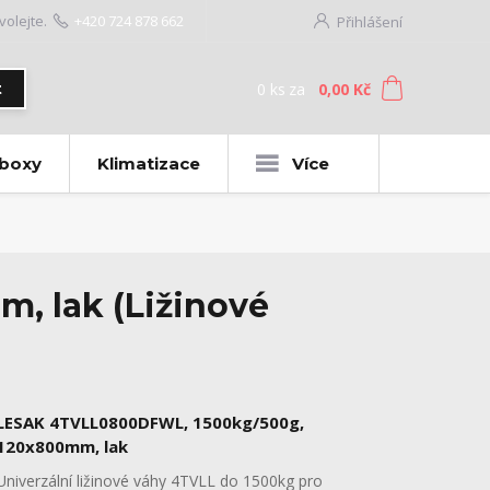
volejte.
+420 724 878 662
Přihlášení
0
ks
za
0,00 Kč
t
 boxy
Klimatizace
Více
 lak (Ližinové
LESAK 4TVLL0800DFWL, 1500kg/500g,
120x800mm, lak
Univerzální ližinové váhy 4TVLL do 1500kg pro