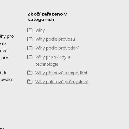
Zboží zařazeno v
kategoriích
Váhy
áhy pro
Váhy podle provozu
e na
Váhy podle provedení
tové
Váhy pro sklady a
é pro
technologie
a
 je
Váhy příjmové a expediční
xpediční
Váhy paletové průmyslové