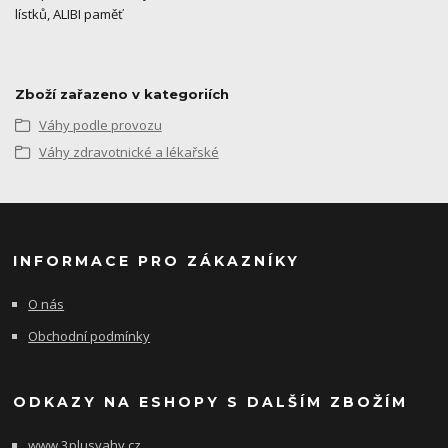
lístků, ALIBI paměť
Zboží zařazeno v kategoriích
Váhy podle provozu
Váhy zdravotnické a lékařské
INFORMACE PRO ZÁKAZNÍKY
O nás
Obchodní podmínky
ODKAZY NA ESHOPY S DALŠÍM ZBOŽÍM
www.3plusvahy.cz