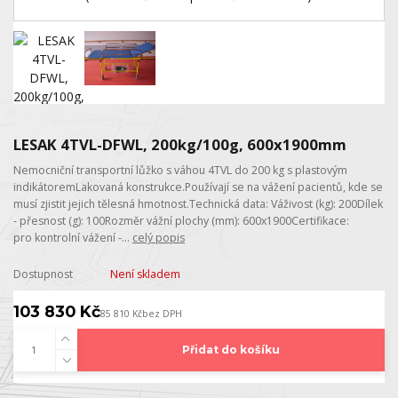
LESAK 4TVL-DFWL, 200kg/100g, 600x1900mm
Nemocniční transportní lůžko s váhou 4TVL do 200 kg s plastovým
indikátoremLakovaná konstrukce.Používají se na vážení pacientů, kde se
musí zjistit jejich tělesná hmotnost.Technická data: Váživost (kg): 200Dílek
- přesnost (g): 100Rozměr vážní plochy (mm): 600x1900Certifikace:
pro kontrolní vážení -...
celý popis
Dostupnost
Není skladem
103 830 Kč
85 810 Kč
bez DPH
Přidat do košíku