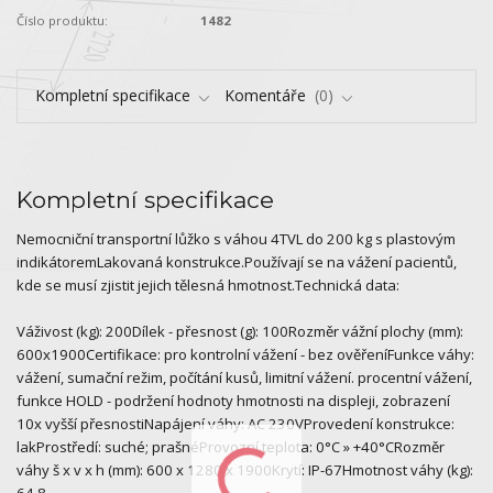
Číslo produktu:
1482
Kompletní specifikace
Komentáře
0
Kompletní specifikace
Nemocniční transportní lůžko s váhou 4TVL do 200 kg s plastovým
indikátoremLakovaná konstrukce.Používají se na vážení pacientů,
kde se musí zjistit jejich tělesná hmotnost.Technická data:
Váživost (kg): 200Dílek - přesnost (g): 100Rozměr vážní plochy (mm):
600x1900Certifikace: pro kontrolní vážení - bez ověřeníFunkce váhy:
vážení, sumační režim, počítání kusů, limitní vážení. procentní vážení,
funkce HOLD - podržení hodnoty hmotnosti na displeji, zobrazení
10x vyšší přesnostiNapájení váhy: AC 230VProvedení konstrukce:
lakProstředí: suché; prašnéProvozní teplota: 0°C » +40°CRozměr
váhy š x v x h (mm): 600 x 1280 x 1900Krytí: IP-67Hmotnost váhy (kg):
64,8