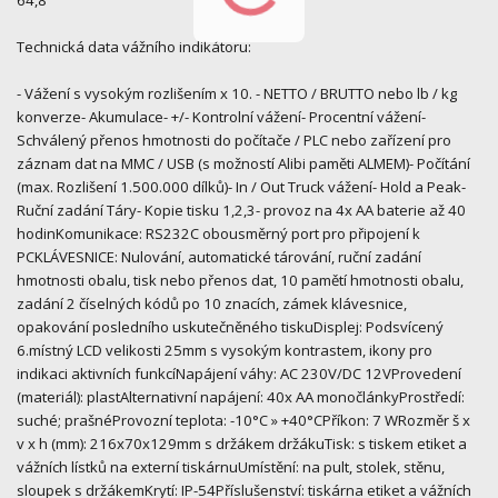
Technická data vážního indikátoru:
- Vážení s vysokým rozlišením x 10. - NETTO / BRUTTO nebo lb / kg
konverze- Akumulace- +/- Kontrolní vážení- Procentní vážení-
Schválený přenos hmotnosti do počítače / PLC nebo zařízení pro
záznam dat na MMC / USB (s možností Alibi paměti ALMEM)- Počítání
(max. Rozlišení 1.500.000 dílků)- In / Out Truck vážení- Hold a Peak-
Ruční zadání Táry- Kopie tisku 1,2,3- provoz na 4x AA baterie až 40
hodinKomunikace: RS232C obousměrný port pro připojení k
PCKLÁVESNICE: Nulování, automatické tárování, ruční zadání
hmotnosti obalu, tisk nebo přenos dat, 10 pamětí hmotnosti obalu,
zadání 2 číselných kódů po 10 znacích, zámek klávesnice,
opakování posledního uskutečněného tiskuDisplej: Podsvícený
6.místný LCD velikosti 25mm s vysokým kontrastem, ikony pro
indikaci aktivních funkcíNapájení váhy: AC 230V/DC 12VProvedení
(materiál): plastAlternativní napájení: 40x AA monočlánkyProstředí:
suché; prašnéProvozní teplota: -10°C » +40°CPříkon: 7 WRozměr š x
v x h (mm): 216x70x129mm s držákem držákuTisk: s tiskem etiket a
vážních lístků na externí tiskárnuUmístění: na pult, stolek, stěnu,
sloupek s držákemKrytí: IP-54Příslušenství: tiskárna etiket a vážních