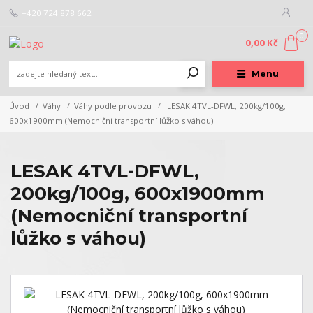
+420 724 878 662
0
0,00 Kč
Menu
Úvod
Váhy
Váhy podle provozu
LESAK 4TVL-DFWL, 200kg/100g,
600x1900mm (Nemocniční transportní lůžko s váhou)
LESAK 4TVL-DFWL,
200kg/100g, 600x1900mm
(Nemocniční transportní
lůžko s váhou)