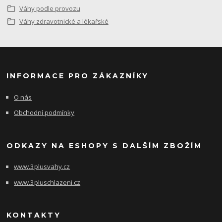
Váhy podle provozu
Váhy zdravotnické a lékařské
INFORMACE PRO ZÁKAZNÍKY
O nás
Obchodní podmínky
ODKAZY NA ESHOPY S DALŠÍM ZBOŽÍM
www.3plusvahy.cz
www.3pluschlazeni.cz
KONTAKTY