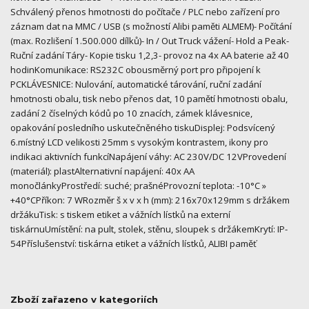
Schválený přenos hmotnosti do počítače / PLC nebo zařízení pro
záznam dat na MMC / USB (s možností Alibi paměti ALMEM)- Počítání
(max. Rozlišení 1.500.000 dílků)- In / Out Truck vážení- Hold a Peak-
Ruční zadání Táry- Kopie tisku 1,2,3- provoz na 4x AA baterie až 40
hodinKomunikace: RS232C obousměrný port pro připojení k
PCKLÁVESNICE: Nulování, automatické tárování, ruční zadání
hmotnosti obalu, tisk nebo přenos dat, 10 pamětí hmotnosti obalu,
zadání 2 číselných kódů po 10 znacích, zámek klávesnice,
opakování posledního uskutečněného tiskuDisplej: Podsvícený
6.místný LCD velikosti 25mm s vysokým kontrastem, ikony pro
indikaci aktivních funkcíNapájení váhy: AC 230V/DC 12VProvedení
(materiál): plastAlternativní napájení: 40x AA
monočlánkyProstředí: suché; prašnéProvozní teplota: -10°C »
+40°CPříkon: 7 WRozměr š x v x h (mm): 216x70x129mm s držákem
držákuTisk: s tiskem etiket a vážních lístků na externí
tiskárnuUmístění: na pult, stolek, stěnu, sloupek s držákemKrytí: IP-
54Příslušenství: tiskárna etiket a vážních lístků, ALIBI paměť
Zboží zařazeno v kategoriích