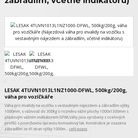
zábradlím, včetně indikátoru)
LESAK 4TUVN1013L1NZ1000-DFWL, 500kg/200g,
váha pro vozíčkáře
Váha pro invalidy na vozíčku s vestavěným nájezdem a zábradlím výšky
1000mm, s váživostí do 300kg o rozměru vážní plochy 1000x1300mm s
plastovým vážním indikátorem DFWLVáhy jsou vyrobeny z ocelových
profilů s povrchovou úpravou komaxitový lak. Konstrukce je osazena
zábradlím ze tří stran výšky 1000m...
celý popis