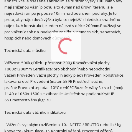
Konstrukce je osazena zábradlím ze tří stran výšky 1000mm.Váhy
mají sníženou vážní plochu a to 40mm nad úrovní terénu, ale
nájezdová rampa je pouze 10mm nad povrchem podlahy. Je to
proto, aby nájezdová výška byla co nejnižší z hlediska snadného
nájezdu. V konstrukci je jeden nájezd v délce 200mm.Používají se
pro vážení osob na invalidním vozíčku v nemocnicích, sanatoriích,
hospicích nebo domovech důchodců
Technická data můstku:
Váživost: 500kg Dílek - přesnost: 200g Rozměr vážní plochy:
1000x1300mm Certifikace: pro obchodní nebo neobchodní
vážení Provedení vážní plochy: hladký plech Provedení konstrukce:
lakovaná ocel Provedení (materiál): FE Prostředí: suché;
prašné Provozní teplota: -10°C » +40°C Rozměr váhy š x v x h (mm):
1140 x 1060x 1500 se zábradlímUmístění: na podlahuKrytí: IP-
65 Hmotnost váhy (kg): 70
Technická data vážního indikátoru:
- Vážení s vysokým rozlišením x 10. - NETTO / BRUTTO nebo lb / kg
konverze- Akumulace- +/- Kontrolní vážení- Procentní vážení-