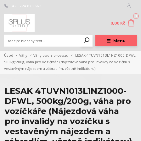
+420 724 878 662
0
0,00 Kč
Menu
Úvod
Váhy
Váhy podle provozu
LESAK 4TUVN1013L1NZ1000-DFWL,
500kg/200g, váha pro vozíčkáře (Nájezdová váha pro invalidy na vozíčku s
vestavěným nájezdem a zábradlím, včetně indikátoru)
LESAK 4TUVN1013L1NZ1000-
DFWL, 500kg/200g, váha pro
vozíčkáře (Nájezdová váha
pro invalidy na vozíčku s
vestavěným nájezdem a