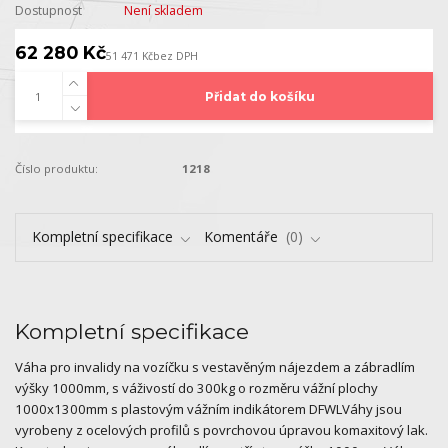
Dostupnost
Není skladem
62 280 Kč
51 471 Kč
bez DPH
Přidat do košíku
Číslo produktu:
1218
Kompletní specifikace
Komentáře
0
Kompletní specifikace
Váha pro invalidy na vozíčku s vestavěným nájezdem a zábradlím
výšky 1000mm, s váživostí do 300kg o rozměru vážní plochy
1000x1300mm s plastovým vážním indikátorem DFWLVáhy jsou
vyrobeny z ocelových profilů s povrchovou úpravou komaxitový lak.