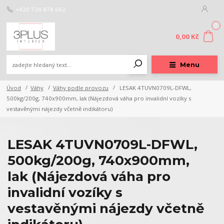
+420 724 878 662
0
0,00 Kč
Menu
Úvod
Váhy
Váhy podle provozu
LESAK 4TUVN0709L-DFWL,
500kg/200g, 740x900mm, lak (Nájezdová váha pro invalidní vozíky s
vestavěnými nájezdy včetně indikátoru)
LESAK 4TUVN0709L-DFWL,
500kg/200g, 740x900mm,
lak (Nájezdová váha pro
invalidní vozíky s
vestavěnými nájezdy včetně