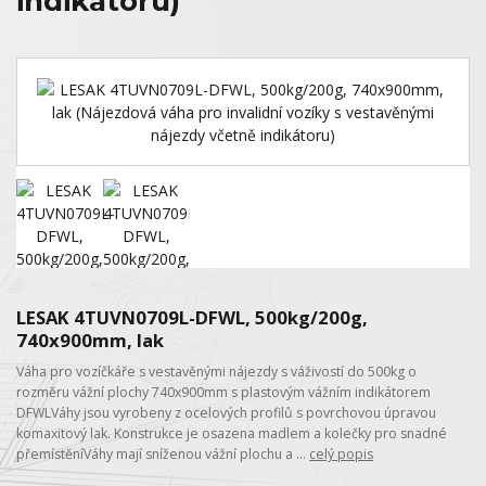
indikátoru)
LESAK 4TUVN0709L-DFWL, 500kg/200g,
740x900mm, lak
Váha pro vozíčkáře s vestavěnými nájezdy s váživostí do 500kg o
rozměru vážní plochy 740x900mm s plastovým vážním indikátorem
DFWLVáhy jsou vyrobeny z ocelových profilů s povrchovou úpravou
komaxitový lak. Konstrukce je osazena madlem a kolečky pro snadné
přemístěníVáhy mají sníženou vážní plochu a ...
celý popis