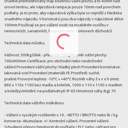
snadné přemístěníVáhy mají sníženou vážní plochu a to 40mm nad
úrovní terénu, ale nájezdová rampa je pouze 10mm nad povrchem
podlahy. Je to proto, aby nájezdová výška byla co nejnižší z hlediska
snadného nájezdu. V konstrukci jsou dva nájezdy v nájezdové délce
100mm.Používají se pro vážení osob na invalidním vozíčku v
nemocnicích, sanatoriích, hospicích nebo domovech důchodců
Technická data můstku:
Váživost: 500kg Dílek - přesnost: 200g Rozměr vážní plochy:
740x900mm Certifikace: pro obchodní nebo neobchodní
vážení Provedení vážní plochy: hladký plech Provedení konstrukce:
lakovaná ocel Provedení (materiál): FE Prostředí: suché;
prašné Provozní teplota: -10°C » +40°C Rozměr váhy š x v x h (mm):
860 x 110x 1100 bez madla a koleček, 1000 x 110 x 1100 s madlem
a kolečkyUmístění: na podlahuKrytí: IP-65 Hmotnost váhy (kg): 70
Technická data vážního indikátoru:
- Vážení s vysokým rozlišením x 10. - NETTO / BRUTTO nebo lb / kg
konverze- Akumulace- +/- Kontrolní vážení- Procentní vážení-
Schválený přenos hmotnosti do počítače / PLC nebo zařízení pro