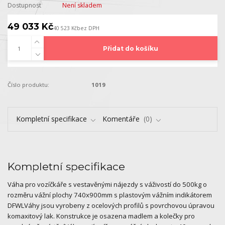
Dostupnost
Není skladem
49 033 Kč
40 523 Kč
bez DPH
Přidat do košíku
Číslo produktu:
1019
Kompletní specifikace
Komentáře
0
Kompletní specifikace
Váha pro vozíčkáře s vestavěnými nájezdy s váživostí do 500kg o
rozměru vážní plochy 740x900mm s plastovým vážním indikátorem
DFWLVáhy jsou vyrobeny z ocelových profilů s povrchovou úpravou
komaxitový lak. Konstrukce je osazena madlem a kolečky pro