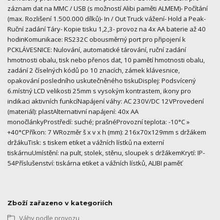
záznam dat na MMC / USB (s možností Alibi paměti ALMEM)- Počítání
(max. Rozlišení 1.500.000 dílků)- In / Out Truck vážení- Hold a Peak-
Ruční zadání Táry- Kopie tisku 1,2,3- provoz na 4x AA baterie až 40
hodinKomunikace: RS232C obousměrný port pro připojení k
PCKLÁVESNICE: Nulování, automatické tárování, ruční zadání
hmotnosti obalu, tisk nebo přenos dat, 10 pamětí hmotnosti obalu,
zadání 2 číselných kódů po 10 znacích, zámek klávesnice,
opakování posledního uskutečněného tiskuDisplej: Podsvícený
6.místný LCD velikosti 25mm s vysokým kontrastem, ikony pro
indikaci aktivních funkcíNapájení váhy: AC 230V/DC 12VProvedení
(materiál): plastAlternativní napájení: 40x AA
monočlánkyProstředí: suché; prašnéProvozní teplota: -10°C »
+40°CPříkon: 7 WRozměr š x v x h (mm): 216x70x129mm s držákem
držákuTisk: s tiskem etiket a vážních lístků na externí
tiskárnuUmístění: na pult, stolek, stěnu, sloupek s držákemKrytí: IP-
54Příslušenství: tiskárna etiket a vážních lístků, ALIBI paměť
Zboží zařazeno v kategoriích
Váhy podle provozu